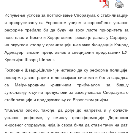
Испуњење услова за потписивање Споразума о стабилизацији
и придруживању са Европском унијом и спровођење уставне
реформе требало би да буду на врху листе приоритета за
нове власти Босне и Херцеговине, рекао је данас у Сарајеву,
на округлом столу у организацији њемачке Фондације Конрад
Аденауер, високи представник и специјални представник ЕУ,
Кристијан Шварц-Шилинг.
Господин Шварц-Шилинг је истакао да су реформа полиције,
реформа јавног радио-телевизијског система и боља сарадња
са Међународним кривичним трибуналом за бившу
Југославију кључни предуслови за закључивање Споразума о
стабилизацији и придруживању са Европском унијом.
“Жељели бисмо, такође, да дође до напретка и у области
уставне реформе, у смислу трансформације Дејтонског
мировног споразума, чија је сврха била да стави тачку на рат,
те да он постане један модеран, европски устав са ефикасним