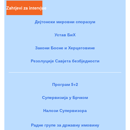
Zahtjevi za intervjue
Дејтонски мировни споразум
Устав БиХ
Закони Босне и Херцеговине
Резолуције Савјета безбједности
Програм 5+2
Супервизија у Брчком
Налози Супервизора
Радне групе за државну имовину