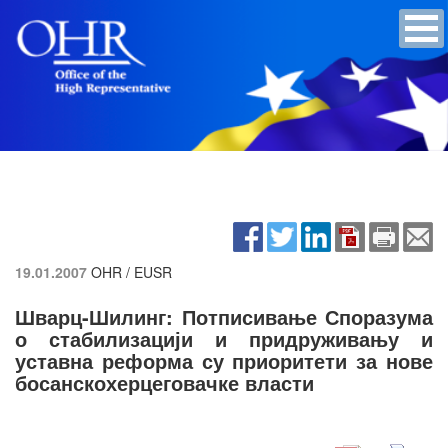
19.01.2007
OHR / EUSR
Шварц-Шилинг: Потписивање Споразума
о стабилизацији и придруживању и
уставна реформа су приоритети за нове
босанскохерцеговачке власти