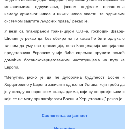
механизмима одлучивања, јасном подјелом овлаштења
између државног нивоа и нижих нивоа власти, те одрживим
системом заштите људских права,” рекао је.
У вези са планираном транзицијом ОХР-а, господин Шварц-
Шилинг је рекао да, без обзира на то каква ће бити одлука о
тачном датуму ове транзиције, нова Канцеларија специјалног
представника Европске уније биће спремна пружити помоћ
домаћим босанскохерцеговачким институцијама на путу ка
Европи.
“Међутим, јасно је да ће дугорочна будућност Босне и
Херцеговине у Европи зависити од њеног Устава, који треба да
је у складу са европским стандардима, који су непромјењиви и
који се не могу прилагођавати Босни и Херцеговини,” рекао је.
Саопштења за јавност
Интервјуи