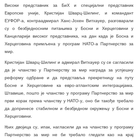
Високи представник за БиХ и специјални представник
Европске уније, Кристијан Шварц-Шилинг, и командант
ЕУФОР-а, контраадмирал Ханс-Јохен Витхауер, разговарали
су о безбједносним питањима у Босни и Херцеговини у
Канцеларији високог представника, на дан када је Босна и
Херцеговина примљена у програм НАТО-а Партнерство за
мир.
Кристијан Шварц-Шилинг и адмирал Витхауер су се сагласили
да је чланство у Партнерству за мир награда за успјешну
реформу одбране и да представља прекретницу на путу
Босне и Херцеговине ка евро-атлантским интеграцијама.
Штавише, пошто је чланство у програму Партнерство за мир
први корак према чланству у НАТО-у, оно би такође требало
да допринесе стабилном и безбједном окружењу у Босни и
Херцеговини.
Њих двојица су, ипак, нагласили да на чланство у програму
Партнерство за мир не би требало гледати као на крај