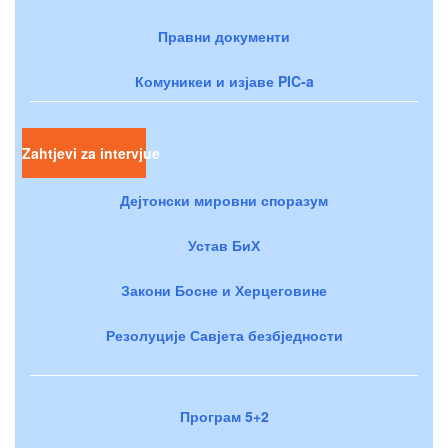
Правни документи
Комуникеи и изјаве PIC-a
Zahtjevi za intervjue
Дејтонски мировни споразум
Устав БиХ
Закони Босне и Херцеговине
Резолуције Савјета безбједности
Програм 5+2