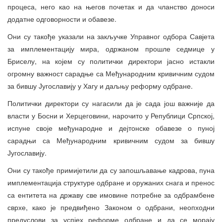
процеса, него као на његов почетак и да чланство доноси
додатне одговорности и обавезе.
Они су такође указали на закључке Управног одбора Савјета
за имплементацију мира, одржаном прошле седмице у
Бриселу, на којем су политички директори јасно истакли
огромну важност сарадње са Међународним кривичним судом
за бившу Југославију у Хагу и даљњу реформу одбране.
Политички директори су нагасили да је сада још важније да
власти у Босни и Херцеговини, нарочито у Републици Српској,
испуне своје међународне и дејтонске обавезе о пуној
сарадњи са Међународним кривичним судом за бившу
Југославију.
Они су такође примијетили да су запошљавање кадрова, пуна
имплементација структуре одбране и оружаних снага и пренос
са ентитета на државу све имовине потребне за одбрамбене
сврхе, како је предвиђено Законом о одбрани, неопходни
предуслови за успјех реформе одбране и да се морају