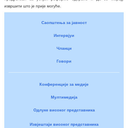
извршити што је прије могуће.
Саопштења за јавност
Интервјуи
Чланци
Говори
Конференције за медије
Мултимедија
Одлуке високог представника
Извјештаји високог представника