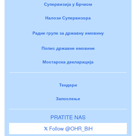
Супервизија у Брчком
Налози Супервизора
Радне групе за државну имовину
Попис државне имовине
Мостарска декларација
Тендери
Запослење
PRATITE NAS
Follow @OHR_BiH