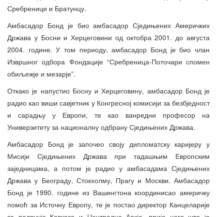
Сребреници и Братунцу.
Амбасадор Бонд је био амбасадор Сједињених Америчких
Држава у Босни и Херцеговини од октобра 2001. до августа
2004. године. У том периоду, амбасадор Бонд је био члан
Извршног одбора Фондације “Сребреница-Поточари спомен
обиљежје и мезарје”.
Откако је напустио Босну и Херцеговину, амбасадор Бонд је
радио као виши савјетник у Конгресној комисији за безбједност
и сарадњу у Европи, те као ванредни професор на
Универзитету за националну одбрану Сједињених Држава.
Амбасадор Бонд је започео своју дипломатску каријеру у
Мисији Сједињених Држава при тадашњим Европским
заједницама, а потом је радио у амбасадама Сједињених
Држава у Београду, Стокхолму, Прагу и Москви. Амбасадор
Бонд је 1990. године из Вашингтона координисао америчку
помоћ за Источну Европу, те је постао директор Канцеларије
за подручје Кавказа и Централне Азије, прије него што је