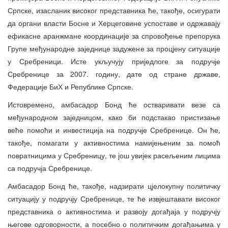
Српске, изасланик високог представника ће, такође, осигурати
да органи власти Босне и Херцеговине успоставе и одржавају
ефикасне аранжмане координације за спровођење препорука
Групе међународне заједнице задужене за процјену ситуације
у Сребреници. Исте укључују приједлоге за подручје
Сребренице за 2007. годину, дате од стране државе,
Федерације БиХ и Републике Српске.
Истовремено, амбасадор Бонд ће остваривати везе са
међународном заједницом, како би подстакао пристизање
веће помоћи и инвестиција на подручје Сребренице. Он ће,
такође, помагати у активностима намијењеним за помоћ
повратницима у Сребреницу, те још увијек расељеним лицима
са подручја Сребренице.
Амбасадор Бонд ће, такође, надзирати цјелокупну политичку
ситуацију у подручју Сребренице, те ће извјештавати високог
представника о активностима и развоју догађаја у подручју
његове одговорности, а посебно о политичким догађањима у