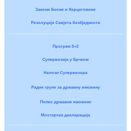
Закони Босне и Херцеговине
Резолуције Савјета безбједности
Програм 5+2
Супервизија у Брчком
Налози Супервизора
Радне групе за државну имовину
Попис државне имовине
Мостарска декларација