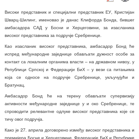
Високи представник и специјални представник ЕУ, Кристијан
Шварц-Шилинг, именовао је данас Клифорда Бонда, бившег
амбасадора САД у Босни и Херцеговини, за изасланика
високог представника за подручје Сребренице.
Као изасланик високог представника, амбасадор Бонд ће
испред међународне заједнице обављати дужност особе за
контакт са локалним органима власти – на државном нивоу, у
Републици Српској и Федерацији БиХ – у вези са питањима
која се односе на подручје Сребренице, укључујући и
Братунац.
Амбасадор Бонд ће на терену обављати супервизију
активности међународне заједнице у и око Сребренице, те
спроводити релевантне одлуке високог представника које се
тичу овог подручја.
Како је 27. априла договорено између високог представника и
премијера Босне и Херцеговине, Федерације БиХ и Републике