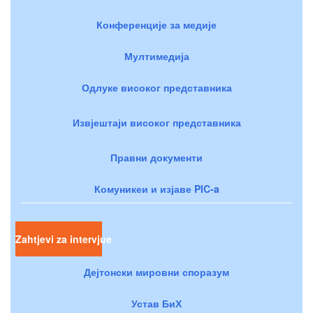
Конференције за медије
Мултимедија
Одлуке високог представника
Извјештаји високог представника
Правни документи
Комуникеи и изјаве PIC-a
Zahtjevi za intervjue
Дејтонски мировни споразум
Устав БиХ