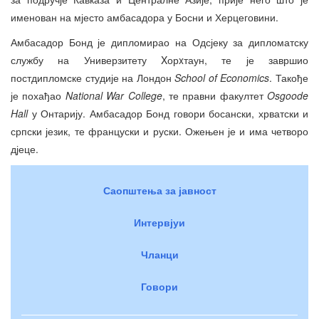
именован на мјесто амбасадора у Босни и Херцеговини.
Амбасадор Бонд је дипломирао на Одсјеку за дипломатску
службу на Универзитету Xорxтаун, те је завршио
постдипломске студије на Лондон
School of Economics
. Такође
је похађао
National War College
, те правни факултет
Osgoode
Hall
у Онтарију. Амбасадор Бонд говори босански, хрватски и
српски језик, те француски и руски. Ожењен је и има четворо
дјеце.
Саопштења за јавност
Интервјуи
Чланци
Говори