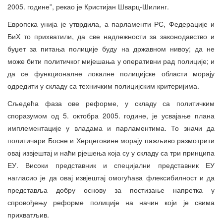
2005. године”, рекао је Кристијан Шварц-Шилинг.
Европска унија је утврдила, а парламенти РС, Федерације и
БиХ то прихватили, да све надлежности за законодавство и
буџет за питања полиције буду на државном нивоу; да не
може бити политичког мијешања у оперативни рад полиције; и
да се функционалне локалне полицијске области морају
одредити у складу са техничким полицијским критеријима.
Сљедећа фаза ове реформе, у складу са политичким
споразумом од 5. октобра 2005. године, је усвајање плана
имплементације у владама и парламентима. То значи да
политичари Босне и Херцеговине морају пажљиво размотрити
овај извјештај и наћи рјешења која су у складу са три принципа
ЕУ. Високи представник и специјални представник ЕУ
нагласио је да овај извјештај омогућава флексибилност и да
представља добру основу за постизање напретка у
спровођењу реформе полиције на начин који је свима
прихватљив.