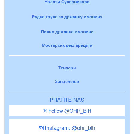
Налози Супервизора
Радне групе за државну имовину
Попис државне имовине
Мостарска декларација
Тендери
Запослење
PRATITE NAS
Follow @OHR_BiH
Instagram: @ohr_bih