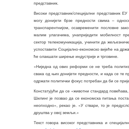
представник.
Високи представник/специјални представник ЕУ
могу донијети брзе предности свима – односн
транспарентнијом, осавременити пословне зако
малим улагачима, унаприједити мобилност пре
сектор телекомуникација, учинити да жељезнич
успоставити Социјално-економско вијеће на држав
ће олакшати ширење индустрије и трговине.
«Ниједна од ових реформи се не треба политиз
свака од њих донијети предности, и када се те п
одржати политички фокус потребан да би се прије
Констатујући да се «животни стандард повећава
Шилинг је позвао да се економска питања поста
неопходно», рекао је. «У ствари, то је предус
друштва у овој земљи.»
Текст говора високог представника и специјал