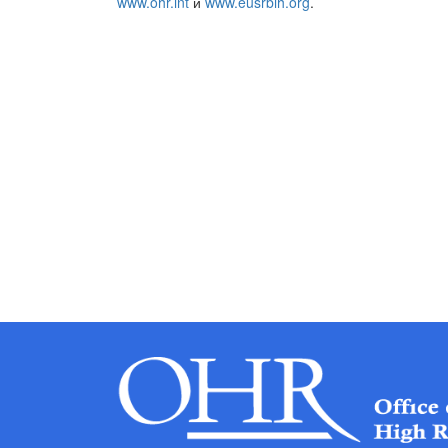
www.ohr.int
и
www.eusrbih.org
.