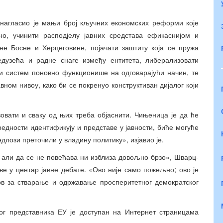
 нагласио је мањи број кључних економских реформи које
о, учинити расподјелу јавних средстава ефикаснијом и
не Босне и Херцеговине, појачати заштиту која се пружа
дузећа и радне снаге између ентитета, либерализовати
ки систем поновно функционише на одговарајући начин, те
ном нивоу, како би се покренуо конструктиван дијалог који
овати и сваку од њих треба објаснити. Чињеница је да ће
редности идентификују и представе у јавности, биће могуће
длози преточили у владину политику», изјавио је.
, али да се не повећава ни изблиза довољно брзо», Шварц-
ве у центар јавне дебате. «Ово није само пожељно; ово је
лов за стварање и одржавање просперитетног демократског
ног представника ЕУ је доступан на Интернет страницама