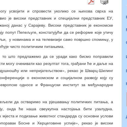
гу усвојити и спровести уколико се њихова сврха на
авио је високи представник и специјални представник ЕУ,
аној данас у Сарајеву. Високи представник је економске
ју попут Пепељуге, констатујући да се реформе које утичу
емљи, у новинама и на телевизији само површно спомињу, у
ећује чисто политичким питањима.
је то што предлажемо да се уради како бисмо поправили
сти могу очекивати као резултат тога, грађани ће и даље на
душношћу или непријатељством», рекао је Шварц-Шилинг
нференцији о економском и социјалном развоју коју су
 европске односе и Француски институт за међународне
жељели да остваримо на рјешавању политичких питања, а
ју, онда ће наша свеукупна настојања бити узалудна.
 мјеста и подизање животног стандарда су основни услови
поравак Босне и Херцеговине успије», рекао је високи