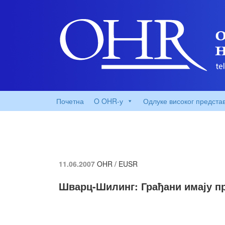
Почетна
O OHR-у
Одлуке високог предста
11.06.2007
OHR / EUSR
Шварц-Шилинг: Грађани имају п