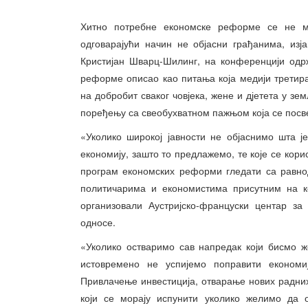
Хитно потребне економске реформе се не мо
одговарајући начин не објасни грађанима, изј
Кристијан Шварц-Шилинг, на конференцији одрж
реформе описао као питања која медији третира
на добробит сваког човјека, жене и дјетета у з
поређењу са свеобухватном пажњом која се посв
«Уколико широкој јавности не објаснимо шта 
економију, зашто то предлажемо, те које се кори
програм економских реформи гледати са равно
политичарима и економистима присутним на ко
организовали Аустријско-француски центар за
односе.
«Уколико остваримо сав напредак који бисмо 
истовремено не успијемо поправити економи
Привлачење инвестиција, отварање нових радних
који се морају испунити уколико желимо да о