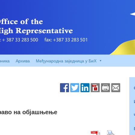
вника
Архива
Међународна заједница у БиХ
раво на објашњење