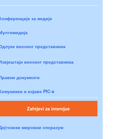
Конференције за медије
Мултимедија
Одлуке високог представника
Извјештаји високог представника
Правни документи
Комуникеи и изјаве PIC-a
Zahtjevi za intervjue
Дејтонски мировни споразум