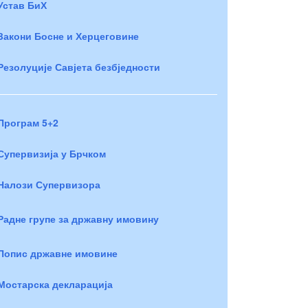
Устав БиХ
Закони Босне и Херцеговине
Резолуције Савјета безбједности
Програм 5+2
Супервизија у Брчком
Налози Супервизора
Радне групе за државну имовину
Попис државне имовине
Мостарска декларација