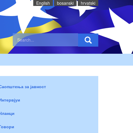
English
bosanski
hrvatski
Саопштења за јавност
Интервјуи
Чланци
Говори