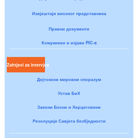
Извјештаји високог представника
Правни документи
Комуникеи и изјаве PIC-a
Zahtjevi za intervjue
Дејтонски мировни споразум
Устав БиХ
Закони Босне и Херцеговине
Резолуције Савјета безбједности