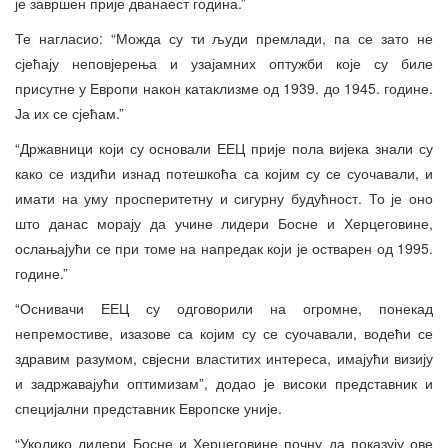
је завршен прије дванаест година.”
Те нагласио: “Можда су ти људи премлади, па се зато не
сјећају неповјерења и узајамних оптужби које су биле
присутне у Европи након катаклизме од 1939. до 1945. године.
Ја их се сјећам.”
“Државници који су основали ЕЕЦ прије пола вијека знали су
како се издићи изнад потешкоћа са којим су се суочавали, и
имати на уму просперитетну и сигурну будућност. То је оно
што данас морају да учине лидери Босне и Херцеговине,
ослањајући се при томе на напредак који је остварен од 1995.
године.”
“Оснивачи ЕЕЦ су одговорили на огромне, понекад
непремостиве, изазове са којим су се суочавали, водећи се
здравим разумом, свјесни властитих интереса, имајући визију
и задржавајући оптимизам”, додао је високи представник и
специјални представник Европске уније.
“Уколико лидери Босне и Херцеговине почну да показују ове