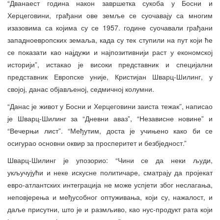
“Дванаест година након завршетка сукоба у Босни и
Херцеговини, грађани ове земље се суочавају са многим
изазовима са којима су се 1957. године суочавали грађани
западноевропских земаља, када су тек ступили на пут који ће
се показати као најдужи и најпозитивнији раст у економској
историји”, истакао је високи представник и специјални
представник Европске уније, Кристијан Шварц-Шилинг, у
својој, данас објављеној, седмичној колумни.
“Данас је живот у Босни и Херцеговини заиста тежак”, написао
је Шварц-Шилинг за “Дневни аваз”, “Независне новине” и
“Вечерњи лист”. “Међутим, доста је учињено како би се
осигурао основни оквир за просперитет и безбједност.”
Шварц-Шилинг је упозорио: “Чини се да неки људи,
укључујући и неке искусне политичаре, сматрају да пројекат
евро-атлантских интеграција не може успјети због неслагања,
неповјерења и међусобног оптуживања, који су, нажалост, и
даље присутни, што је и размљиво, као нус-продукт рата који