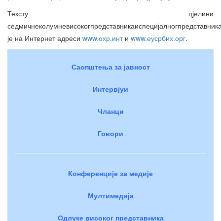
Тексту цјелини
седмичнеколумневисокогпредставникаиспецијалногпредставник
је на Интернет адреси
www.охр.инт
и
www.еусрбих.орг
.
Саопштења за јавност
Интервјуи
Чланци
Говори
Конференције за медије
Мултимедија
Одлуке високог представника