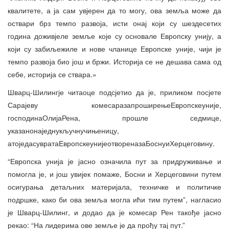
квалитете, а ја сам увјерен да то могу, ова земља може да
оствари брз темпо развоја, исти онај који су шездесетих
година доживјеле земље које су основале Европску унију, а
који су забиљежиле и нове чланице Европске уније, чији је
темпо развоја био још и бржи. Историја се не дешава сама од
себе, историја се ствара.»
Шварц-Шилингје читаоце подсјетио да је, приликом посјете
Сарајеву комесаразапроширењеЕвропскеуније,
господинаОлијаРена, прошле седмице,
указанонаједнукључнучињеницу,
атоједасувратаЕвропскеунијеотвореназаБоснуиХерцеговину.
“Европска унија је јасно означила пут за придруживање и
помогла је, и још увијек помаже, Босни и Херцеговини путем
осигурања детаљних материјала, техничке и политичке
подршке, како би ова земља могла ићи тим путем”, нагласио
је Шварц-Шилинг, и додао да је комесар Рен такође јасно
рекао: “На лидерима ове земље је да прођу тај пут.”