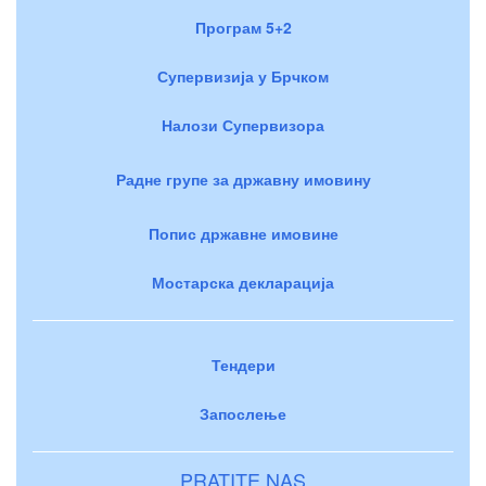
Програм 5+2
Супервизија у Брчком
Налози Супервизора
Радне групе за државну имовину
Попис државне имовине
Мостарска декларација
Тендери
Запослење
PRATITE NAS