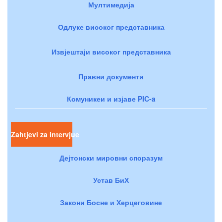
Мултимедија
Одлуке високог представника
Извјештаји високог представника
Правни документи
Комуникеи и изјаве PIC-a
Zahtjevi za intervjue
Дејтонски мировни споразум
Устав БиХ
Закони Босне и Херцеговине