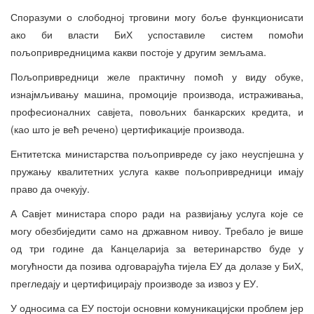
Споразуми о слободној трговини могу боље функционисати
ако би власти БиХ успоставиле систем помоћи
пољопривредницима какви постоје у другим земљама.
Пољопривредници желе практичну помоћ у виду обуке,
изнајмљивању машина, промоције производа, истраживања,
професионалних савјета, повољних банкарских кредита, и
(као што је већ речено) цертификације производа.
Ентитетска министарства пољопривреде су јако неуспјешна у
пружању квалитетних услуга какве пољопривредници имају
право да очекују.
А Савјет министара споро ради на развијању услуга које се
могу обезбиједити само на државном нивоу. Требало је више
од три године да Канцеларија за ветеринарство буде у
могућности да позива одговарајућа тијела ЕУ да долазе у БиХ,
прегледају и цертифицирају производе за извоз у ЕУ.
У односима са ЕУ постоји основни комуникацијски проблем јер