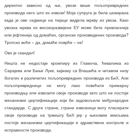
директно зависно од ње, увози више пољопривредних
производа него што их извози! Моја супруга је била шокирана
када је ове седмице на пијаци видјела мркву из увоза. Како
увозна мрква из високоразвијене ЕУ може бити привлачнија
или јефтинија од домаћих, органски произведених производа?
Тропско воће – да, домаће поврће – не!
Ово је скандал!
Ништа не недостаје кромпиру из Гламоча, ћевапима из
Сарајева или Бање Луке, кајмаку са Влашића и читавом низу
богатих и различитих пољопривредних производа из БиХ. Али
пољопривредници не могу лако повећати примарну
производњу или извозити своје производе зато што не постоје
механизми цертификације који би задовољили међународне
стандарде. С друге стране, страни извозници могу пласирати
своје производе на тржишту БиХ јер у њиховим земљама
постоје механизми цертификације и здравствене контроле и
исправности производа.