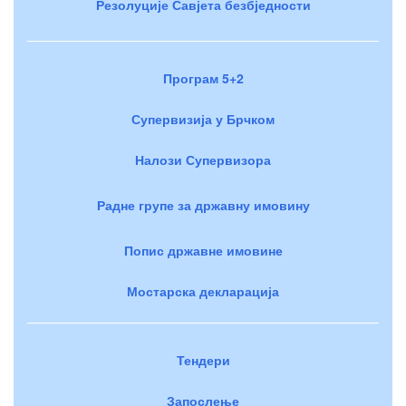
Резолуције Савјета безбједности
Програм 5+2
Супервизија у Брчком
Налози Супервизора
Радне групе за државну имовину
Попис државне имовине
Мостарска декларација
Тендери
Запослење