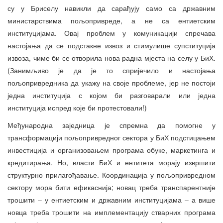
су у Бриселу навикли да сарађују само са државним
министарствима пољопривреде, а не са ентиетским
институцијама. Овај проблем у комуникацији спречава
настојања да се подстакне извоз и стимулише супституција
извоза, чиме би се отворила нова радна мјеста на селу у БиХ.
(Занимљиво је да је то спријечило и настојања
пољопривредника да укажу на своје проблеме, јер не постоји
једна институција с којом би разговарали или једна
институција испред које би протестовали!)
Међународна заједница је спремна да помогне у
трансформацији пољопривредног сектора у БиХ подстицањем
инвестиција и организовањем програма обуке, маркетинга и
кредитирања. Но, власти БиХ и ентитета морају извршити
структурно прилагођавање. Координација у пољопривредном
сектору мора бити ефикаснија; новац треба транспарентније
трошити – у ентиетским и државним институцијама – а више
новца треба трошити на имплементацију стварних програма