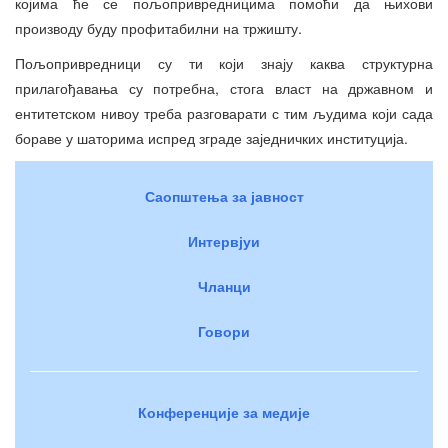
којима ће се пољопривредницима помоћи да њихови
производу буду профитабилни на тржишту.
Пољопривредници су ти који знају каква структурна
прилагођавања су потребна, стога власт на државном и
ентитетском нивоу треба разговарати с тим људима који сада
бораве у шаторима испред зграде заједничких институција.
Саопштења за јавност
Интервјуи
Чланци
Говори
Конференције за медије