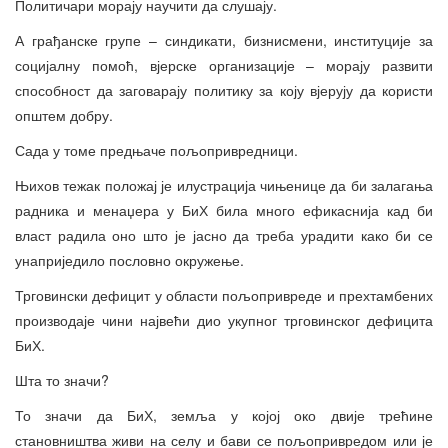
Политичари морају научити да слушају.
А грађанске групе – синдикати, бизнисмени, институције за
социјалну помоћ, вјерске организације – морају развити
способност да заговарају политику за коју вјерују да користи
општем добру.
Сада у томе предњаче пољопривредници.
Њихов тежак положај је илустрација чињенице да би залагања
радника и менаџера у БиХ била много ефикаснија кад би
власт радила оно што је јасно да треба урадити како би се
унаприједило пословно окружење.
Трговински дефицит у области пољопривреде и прехтамбених
производаје чини највећи дио укупног трговинског дефицита
БиХ.
Шта то значи?
То значи да БиХ, земља у којој око двије трећине
становништва живи на селу и бави се пољопривредом или је