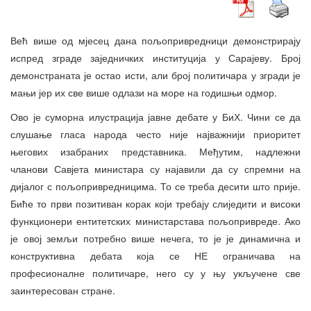
Већ више од мјесец дана пољопривредници демонстрирају
испред зграде заједничких институција у Сарајеву. Број
демонстраната је остао исти, али број политичара у згради је
мањи јер их све више одлази на море на годишњи одмор.
Ово је суморна илустрација јавне дебате у БиХ. Чини се да
слушање гласа народа често није најважнији приоритет
његових изабраних представника. Међутим, надлежни
чланови Савјета министара су најавили да су спремни на
дијалог с пољопривредницима. То се треба десити што прије.
Биће то први позитиван корак који требају слиједити и високи
функционери ентитетских министарстава пољопривреде. Ако
је овој земљи потребно више нечега, то је је динамична и
конструктивна дебата која се НЕ ограничава на
професионалне политичаре, него су у њу укључене све
заинтересован стране.