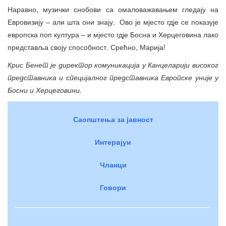
Наравно, музички снобови са омаловажавањем гледају на
Евровизију – али шта они знају. Ово је мјесто гдје се показује
европска поп култура – и мјесто гдје Босна и Херцеговина лако
представља своју способност. Срећно, Марија!
Крис Бенет је директор комуникација у Канцеларији високог
представника и специјалног представника Европске уније у
Босни и Херцеговини.
Саопштења за јавност
Интервјуи
Чланци
Говори