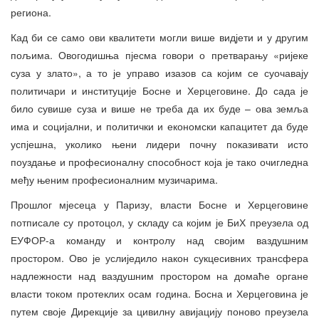
региона.
Кад би се само ови квалитети могли више видјети и у другим
пољима. Овогодишња пјесма говори о претварању «ријеке
суза у злато», а то је управо изазов са којим се суочавају
политичари и институције Босне и Херцеговине. До сада је
било сувише суза и више не треба да их буде – ова земља
има и социјални, и политички и економски капацитет да буде
успјешна, уколико њени лидери почну показивати исто
поуздање и професионалну способност која је тако очигледна
међу њеним професионалним музичарима.
Прошлог мјесеца у Паризу, власти Босне и Херцеговине
потписале су протоцол, у складу са којим је БиХ преузела од
ЕУФОР-а команду и контролу над својим ваздушним
простором. Ово је услиједило након сукцесивних трансфера
надлежности над ваздушним простором на домаће органе
власти током протеклих осам година. Босна и Херцеговина је
путем своје Дирекције за цивилну авијацију поново преузела