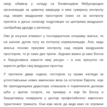
своју обавезу у складу са Конвенцијом Међународне
организације за цивилну авијацију и има суверену контролу
над својим ваздушним простором (иако се за контролу
прелета и даље склапају подуговори са центрима ваздушног
саобраћаја другдје у региону).
Ово је кључни елемент у послијератном опоравку земље, те
на њеном дугом путу ка потпуној нормализацији. Али, када
земља поново преузме контролу над својим ваздушним
простором, то је само дио приче. Једнако важно је како Босна
и Херцеговина користи овај ресурс – а она тренутно не
користи добро свој ваздушни простор.
У протекле двије године, постојали су прави изгледи за
успостављање нових авионских веза са остатком Европе, које
би припадницима дијаспоре олакшале и појевтиниле долазак
кући у кратке посјете, на примјер, и које би Босну и
Херцеговину помјериле у центар профитабилног европског
туристичког тржишта. Они који желе да виде како се огромни