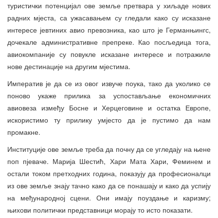
туристички потенцијал ове земље претвара у хиљаде нових
радних мјеста, са ужасавањем су гледали како су исказане
интересе јевтиних авио превозника, као што је Германњингс,
дочекале административне препреке. Као посљедица тога,
авиокомпаније су повукле исказане интересе и потражиле
нове дестинације на другим мјестима.
Императив је да се из овог извуче поука, тако да уколико се
поново укаже прилика за успостављање економичних
авиовеза између Босне и Херцеговине и остатка Европе,
искористимо ту прилику умјесто да је пустимо да нам
промакне.
Институције ове земље треба да почну да се угледају на њене
поп пјеваче. Марија Шестић, Хари Мата Хари, Феминем и
остали током претходних година, показују да професионалци
из ове земље знају тачно како да се понашају и како да успију
на међународној сцени. Они имају поуздање и каризму;
њихови политички представници морају то исто показати.