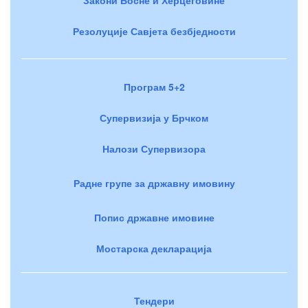
Резолуције Савјета безбједности
Програм 5+2
Супервизија у Брчком
Налози Супервизора
Радне групе за државну имовину
Попис државне имовине
Мостарска декларација
Тендери