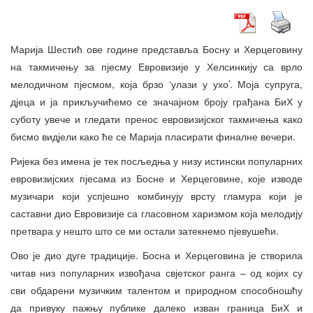
Марија Шестић ове године представља Босну и Херцеговину
на такмичењу за пјесму Евровизије у Хелсинкију са врло
мелодичном пјесмом, која брзо ‘улази у ухо’. Моја супруга,
дјеца и ја прикључићемо се значајном броју грађана БиХ у
суботу увече и гледати пренос евровизијског такмичења како
бисмо видјели како ће се Марија пласирати финалне вечери.
Ријека без имена је тек посљедња у низу истински популарних
евровизијских пјесама из Босне и Херцеговине, које изводе
музичари који успјешно комбинују врсту гламура који је
саставни дио Евровизије са гласовном харизмом која мелодију
претвара у нешто што се ми остали затекнемо пјевушећи.
Ово је дио дуге традиције. Босна и Херцеговина је створила
читав низ популарних извођача свјетског ранга – од којих су
сви обдарени музичким талентом и природном способношћу
да привуку пажњу публике далеко изван граница БиХ и