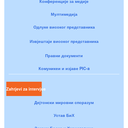
Конференције за медије
Мултимедија
Одлуке високог представника
Извјештаји високог представника
Правни документи
Комуникеи и изјаве PIC-a
Zahtjevi za intervjue
Дејтонски мировни споразум
Устав БиХ
Закони Босне и Херцеговине