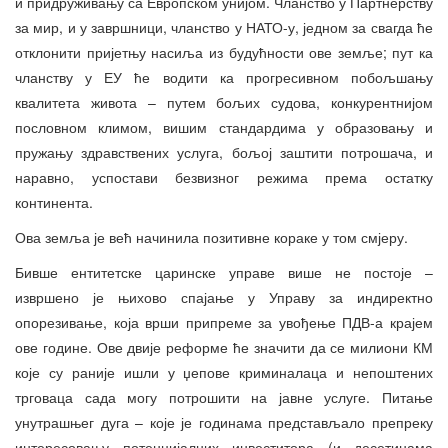
и придруживању са Европском унијом. Чланство у Партнерству
за мир, и у завршници, чланство у НАТО-у, једном за свагда ће
отклонити пријетњу насиља из будућности ове земље; пут ка
чланству у ЕУ ће водити ка прогресивном побољшању
квалитета живота – путем бољих судова, конкурентнијом
пословном климом, вишим стандардима у образовању и
пружању здравствених услуга, бољој заштити потрошача, и
наравно, успостави безвизног режима према остатку
континента.
Ова земља је већ начинила позитивне кораке у том смјеру.
Бивше ентитетске царинске управе више не постоје –
извршено је њихово спајање у Управу за индиректно
опорезивање, која врши припреме за увођење ПДВ-а крајем
ове године. Ове двије реформе ће значити да се милиони КМ
које су раније ишли у џепове криминалаца и непоштених
трговаца сада могу потрошити на јавне услуге. Питање
унутрашњег дуга – које је годинама представљало препреку
интересовању потенцијалних инвеститора (и десетинама