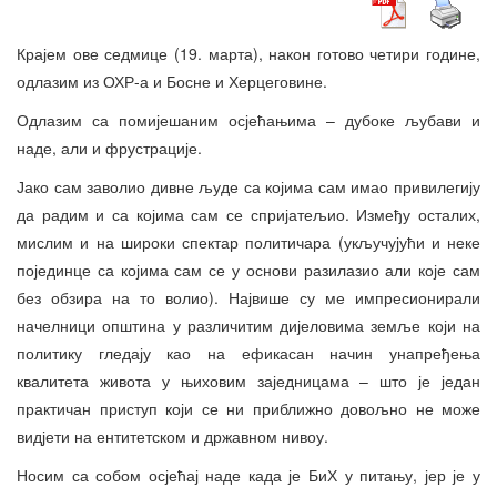
Крајем ове седмице (19. марта), након готово четири године,
одлазим из ОХР-а и Босне и Херцеговине.
Одлазим са помијешаним осјећањима – дубоке љубави и
наде, али и фрустрације.
Јако сам заволио дивне људе са којима сам имао привилегију
да радим и са којима сам се спријатељио. Између осталих,
мислим и на широки спектар политичара (укључујући и неке
појединце са којима сам се у основи разилазио али које сам
без обзира на то волио). Највише су ме импресионирали
начелници општина у различитим дијеловима земље који на
политику гледају као на ефикасан начин унапређења
квалитета живота у њиховим заједницама – што је један
практичан приступ који се ни приближно довољно не може
видјети на ентитетском и државном нивоу.
Носим са собом осјећај наде када је БиХ у питању, јер је у