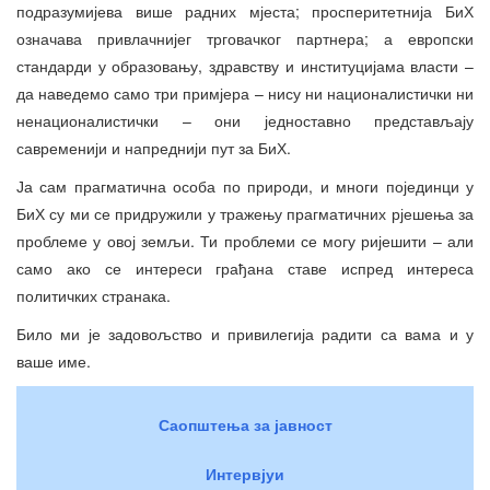
подразумијева више радних мјеста; просперитетнија БиХ
означава привлачнијег трговачког партнера; а европски
стандарди у образовању, здравству и институцијама власти –
да наведемо само три примјера – нису ни националистички ни
ненационалистички – они једноставно представљају
савременији и напреднији пут за БиХ.
Ја сам прагматична особа по природи, и многи појединци у
БиХ су ми се придружили у тражењу прагматичних рјешења за
проблеме у овој земљи. Ти проблеми се могу ријешити – али
само ако се интереси грађана ставе испред интереса
политичких странака.
Било ми је задовољство и привилегија радити са вама и у
ваше име.
Саопштења за јавност
Интервјуи