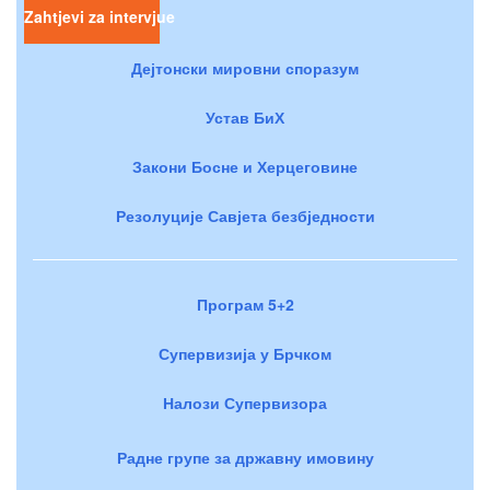
Zahtjevi za intervjue
Дејтонски мировни споразум
Устав БиХ
Закони Босне и Херцеговине
Резолуције Савјета безбједности
Програм 5+2
Супервизија у Брчком
Налози Супервизора
Радне групе за државну имовину