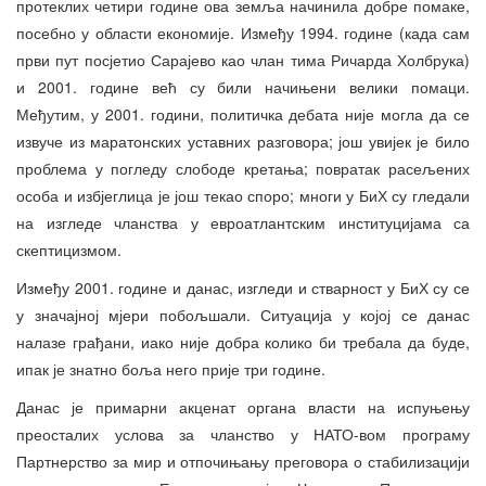
протеклих четири године ова земља начинила добре помаке,
посебно у области економије. Између 1994. године (када сам
први пут посјетио Сарајево као члан тима Ричарда Холбрука)
и 2001. године већ су били начињени велики помаци.
Међутим, у 2001. години, политичка дебата није могла да се
извуче из маратонских уставних разговора; још увијек је било
проблема у погледу слободе кретања; повратак расељених
особа и избјеглица је још текао споро; многи у БиХ су гледали
на изгледе чланства у евроатлантским институцијама са
скептицизмом.
Између 2001. године и данас, изгледи и стварност у БиХ су се
у значајној мјери побољшали. Ситуација у којој се данас
налазе грађани, иако није добра колико би требала да буде,
ипак је знатно боља него прије три године.
Данас је примарни акценат органа власти на испуњењу
преосталих услова за чланство у НАТО-вом програму
Партнерство за мир и отпочињању преговора о стабилизацији