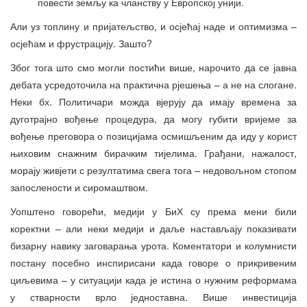
повести земљу ка чланству у Европској унији.
Али уз топлину и пријатељство, и осјећај наде и оптимизма –
осјећам и фрустрацију. Зашто?
Због тога што смо могли постићи више, нарочито да се јавна
дебата усредоточила на практична рјешења – а не на слогане.
Неки бх. Политичари можда вјерују да имају времена за
дуготрајно вођење процедура, да могу губити вријеме за
вођење преговора о позицијама осмишљеним да иду у корист
њиховим снажним бирачким тијелима. Грађани, нажалост,
морају живјети с резултатима свега тога – недовољном стопом
запослености и сиромаштвом.
Уопштено говорећи, медији у БиХ су према мени били
коректни – али неки медији и даље настављају показивати
бизарну навику заговарања урота. Коментатори и колумнисти
постану посебно инспирисани када говоре о прикривеним
циљевима – у ситуацији када је истина о нужним реформама
у стварности врло једноставна. Више инвестиција