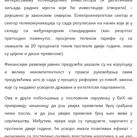
хиљада радних мјеста које ће инвестиције отворити) –
ријешено је законским оквиром. Електроенергетски сектор и
сектор телекомуникација су сада регулисани на начин који је у
складу са међународним стандардима (као резултат
претходно поменутог, просјечне телеком тарифе су се
смањиле за 20 процената током протекле двије године, иако
су цијене и даље превисоке).
Финансијке ревизије јавних предузећа указале су на корупцију
и велику некомпетентност у пракси руковођења овим
предузећима што је сада у процесу реформе уз помоћ закона
које су недавно усвојили државни и ентитетски парламенти.
Ова и друга побољшања у пословном окружењу у БиХ не
прикривају чињеницу да још увијек превелики број грађана
нема посла, и да још увијек превелик број њих живи у
сиромаштву. Међутим, мјере које су предузете, нарочито у
протекле двије године, ће ускоро имати позитиван ефекат –
економија се постепено развија властитим напорима а не као