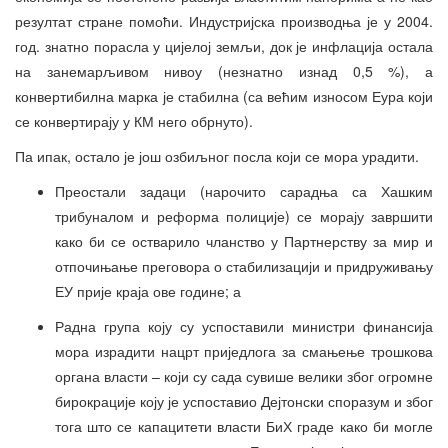
резултат стране помоћи. Индустријска производња је у 2004.
год. знатно порасла у цијелој земљи, док је инфлација остала
на занемарљивом нивоу (незнатно изнад 0,5 %), а
конвертибилна марка је стабилна (са већим износом Еура који
се конвертирају у КМ него обрнуто).
Па ипак, остало је још озбиљног посла који се мора урадити.
Преостали задаци (нарочито сарадња са Хашким
трибуналом и реформа полиције) се морају завршити
како би се остварило чланство у Партнерству за мир и
отпочињање преговора о стабилизацији и придруживању
ЕУ прије краја ове године; а
Радна група коју су успоставили министри финансија
мора израдити нацрт приједлога за смањење трошкова
органа власти – који су сада сувише велики због огромне
бирокрације коју је успоставио Дејтонски споразум и због
тога што се капацитети власти БиХ граде како би могле