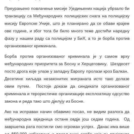
Преурањено повлачење мисије Уједињених нација убрзало би
транзицију са Међународних полицијских снага на полицијску
мисију Европске Уније, што је планирано да се обави крајем
ове године, и због тога би било много теже достићи наредну
фазу у нашем раду са полицијом у БиХ, а то је борба против
организованог криминала.
Борба против организованог криминала је у самом врху
међународних приоритета за Босну и Херцеговину. Шездесет
посто дрога које улазе у западну Европу пролази кроз Балкан.
Десетине хиљада незаконитих миграната исто тако долазе
овим путем. Постоје докази да синдикати организованог
криминала и терористичке организације експлоатишу одсуство
закона и реда тако што дјелују из Босне.
Ако на исправан начин обавимо посао, не видим разлога да
међународна заједница остане овдје још седам година. Од
завршетка рата постигли смо огроман успјех. Данас има више
од 850.000 избјеглица и расељених особа које су пријавиле