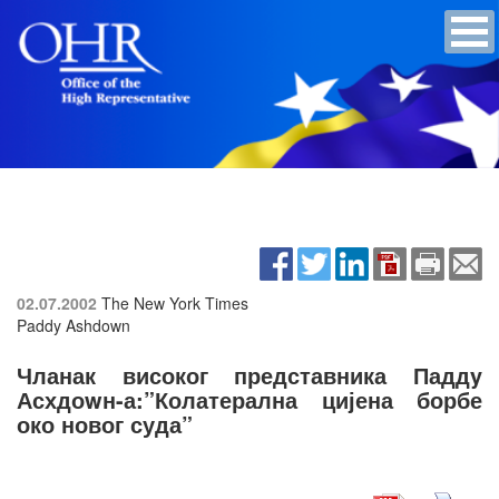
02.07.2002
The New York Times
Paddy Ashdown
Чланак високог представника Паддy
Асхдоwн-а:”Колатерална цијена борбе
око новог суда”