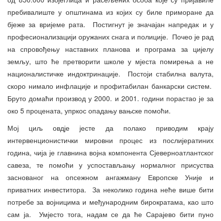
пребивалиште у општинама из којих су биле приморане да
бјеже за вријеме рата. Постигнут је значајан напредак и у
професионализацији оружаних снага и полиције. Почео је рад
на спровођењу наставних планова и програма за цијелу
земљу, што ће претворити школе у мјеста помирења а не
националистичке индоктринације. Постоји стабилна валута,
скоро нимало инфлације и профитабилан банкарски систем.
Бруто домаћи производ у 2000. и 2001. години порастао је за
око 5 процената, упркос опадању вањске помоћи.
Мој циљ овдје јесте да полако приводим крају
интервенционистички мировни процес из послијератиних
година, чија је главнина војна компонента Сјеверноатлантског
савеза, те помоћи у успостављању нормалног присуства
заснованог на опсежном ангажману Европске Уније и
приватних инвеститора. За неколико година неће више бити
потребе за војницима и међународним бирократама, као што
сам ја. Умјесто тога, надам се да ће Сарајево бити пуно