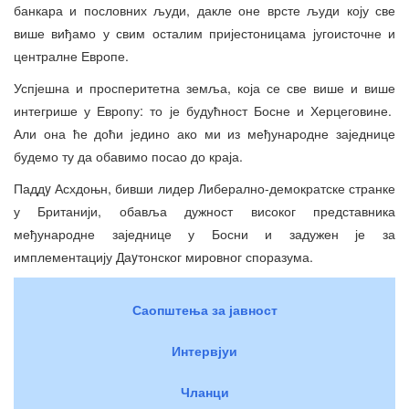
банкара и пословних људи, дакле оне врсте људи коју све
више виђамо у свим осталим пријестоницама југоисточне и
централне Европе.
Успјешна и просперитетна земља, која се све више и више
интегрише у Европу: то је будућност Босне и Херцеговине.
Али она ће доћи једино ако ми из међународне заједнице
будемо ту да обавимо посао до краја.
Паддy Асхдоњн, бивши лидер Либерално-демократске странке
у Британији, обавља дужност високог представника
међународне заједнице у Босни и задужен је за
имплементацију Даyтонског мировног споразума.
Саопштења за јавност
Интервјуи
Чланци