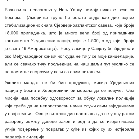
Разлози за неслагања у Нењ Yорку немају никакве везе са
Босном. (Америчке трупе ће остати овдје као дио војних
стабилизационих снага Сјерверноатлантског савеза, које броје
18.000 припадника, што је много већи број од припадника
контингента Уједињених нација, који је 1.500, а од којег броја
је свега 46 Американаца). Несугласице у Савјету безбједности
око Међународног кривичног суда не тичу се моје канцеларије,
али се свакако тичу посљедица на наш даљи пут уколико се
не постигне споразум у вези са овим питањем.
Уколико мандат не би био продужен, мисија Уједињених
нација у Босни и Херцеговини би морала да се повуче. Ова
мисија има посебну одговорност за обуку локалне полиције
која треба да на непристрасан начин служи свим заједницама
у овој земљи. Ово је витални дио настојања да се у ову ратом
разорену земљу доведе закон и ред и да се избјеглицама
улије повјерење у повратак у куће из којих су их истјерале
паравојне силеџије.