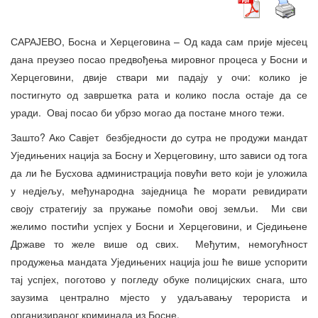
САРАЈЕВО, Босна и Херцеговина – Од када сам прије мјесец
дана преузео посао предвођења мировног процеса у Босни и
Херцеговини, двије ствари ми падају у очи: колико је
постигнуто од завршетка рата и колико посла остаје да се
уради. Овај посао би убрзо могао да постане много тежи.
Зашто? Ако Савјет безбједности до сутра не продужи мандат
Уједињених нација за Босну и Херцеговину, што зависи од тога
да ли ће Бусхова администрација повући вето који је уложила
у недјељу, међународна заједница ће морати ревидирати
своју стратегију за пружање помоћи овој земљи. Ми сви
желимо постићи успјех у Босни и Херцеговини, и Сједињене
Државе то желе више од свих. Међутим, немогућност
продужења мандата Уједињених нација још ће више успорити
тај успјех, поготово у погледу обуке полицијских снага, што
заузима централно мјесто у удаљавању терориста и
организираног криминала из Босне.