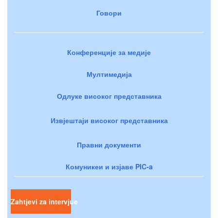
Говори
Конференције за медије
Мултимедија
Одлуке високог представника
Извјештаји високог представника
Правни документи
Комуникеи и изјаве PIC-a
Zahtjevi za intervjue