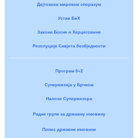
Дејтонски мировни споразум
Устав БиХ
Закони Босне и Херцеговине
Резолуције Савјета безбједности
Програм 5+2
Супервизија у Брчком
Налози Супервизора
Радне групе за државну имовину
Попис државне имовине