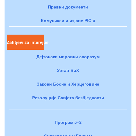
Правни документи
Комуникеи и изјаве PIC-a
Zahtjevi za intervjue
Дејтонски мировни споразум
Устав БиХ
Закони Босне и Херцеговине
Резолуције Савјета безбједности
Програм 5+2
Супервизија у Брчком