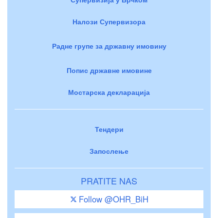
Налози Супервизора
Радне групе за државну имовину
Попис државне имовине
Мостарска декларација
Тендери
Запослење
PRATITE NAS
Follow @OHR_BiH