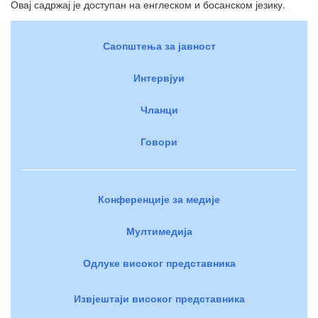
Овај садржај је доступан на енглеском и босанском језику.
Саопштења за јавност
Интервјуи
Чланци
Говори
Конференције за медије
Мултимедија
Одлуке високог представника
Извјештаји високог представника