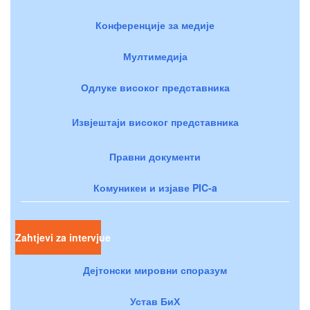
Конференције за медије
Мултимедија
Одлуке високог представника
Извјештаји високог представника
Правни документи
Комуникеи и изјаве PIC-a
Zahtjevi za intervjue
Дејтонски мировни споразум
Устав БиХ