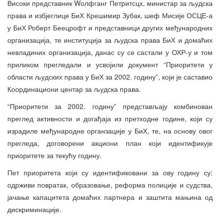
Високи представник Wолфганг Петритсцх, министар за људска
права и избјеглице БиХ Крешимир Зубак, шеф Мисије ОСЦЕ-а
у БиХ Роберт Беецрофт и представници других међународних
организација, те институција за људска права БиХ и домаћих
невладиних организација, данас су се састали у ОХР-у и том
приликом прегледали и усвојили документ “Приоритети у
области људских права у БиХ за 2002. годину”, који је саставио
Координациони центар за људска права.
“Приоритети за 2002. годину” представљају комбинован
преглед активности и догађаја из претходне године, који су
израдиле међународне органзације у БиХ, те, на основу овог
прегледа, договорени акциони план који идентификује
приоритете за текућу годину.
Пет приоритета који су идентификовани за ову годину су:
одрживи повратак, образовање, реформа полиције и судства,
јачање капацитета домаћих партнера и заштита мањина од
дискриминације.