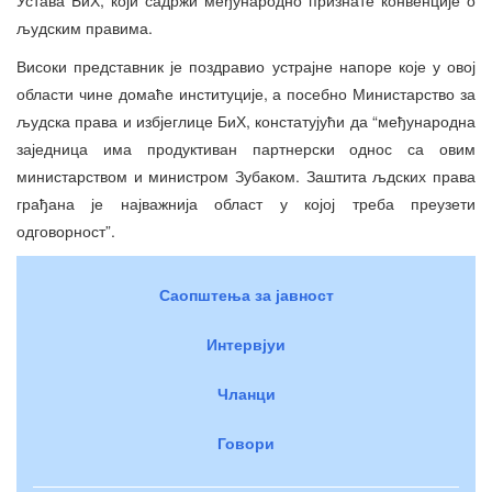
људским правима.
Високи представник је поздравио устрајне напоре које у овој
области чине домаће институције, а посебно Министарство за
људска права и избјеглице БиХ, констатујући да “међународна
заједница има продуктиван партнерски однос са овим
министарством и министром Зубаком. Заштита љдских права
грађана је најважнија област у којој треба преузети
одговорност”.
Саопштења за јавност
Интервјуи
Чланци
Говори