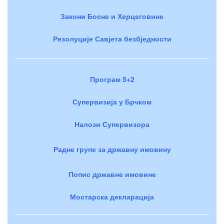
Закони Босне и Херцеговине
Резолуције Савјета безбједности
Програм 5+2
Супервизија у Брчком
Налози Супервизора
Радне групе за државну имовину
Попис државне имовине
Мостарска декларација