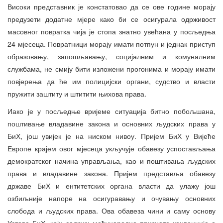
Високи представник је констатовао да се ове године морају
предузети додатне мјере како би се осигурала одрживост
масовног повратка чија је стопа знатно увећана у посљедња
24 мјесеца. Повратници морају имати потпун и једнак приступ
образовању, запошљавању, социјалним и комуналним
службама, не смију бити изложени прогонима и морају имати
повјерења да ће им полицијски органи, судство и власти
пружити заштиту и штитити њихова права.
Иако је у посљедње вријеме ситуација битно побољшана,
поштивање владавине закона и основних људских права у
БиХ, још увијек је на ниском нивоу. Пријем БиХ у Вијеће
Европе крајем овог мјесеца укључује обавезу успостављања
демократског начина управљања, као и поштивања људских
права и владавине закона. Пријем представља обавезу
државе БиХ и ентитетских органа власти да улажу још
озбиљније напоре на осигуравању и очувању основних
слобода и људских права. Ова обавеза чини и саму основу
Устава БиХ, који садржи међународно признате конвенције о