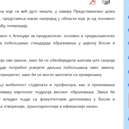
а које се већ дуго чекало, у оквиру Представничког дома
представља корак напријед у области која је од основног
ађу генерацију.
акон о Агенцији за предшколско, основно и средњошколско
за побољшање стандарда образовања у цијелој Босни и
оји ове законе, како би се обезбиједила њихова што скорија
буде потребно усвојити даљња побољшања ових закона.
приоритет, како би се могло започети са промјенама.
љу мобилност студената и професора, као и признавање
квиру европског подручја високог образовања. Закон би
 младих људи са факултетским дипломама у Босни и
на отворенији, транспарентнији и ефикаснији начин.