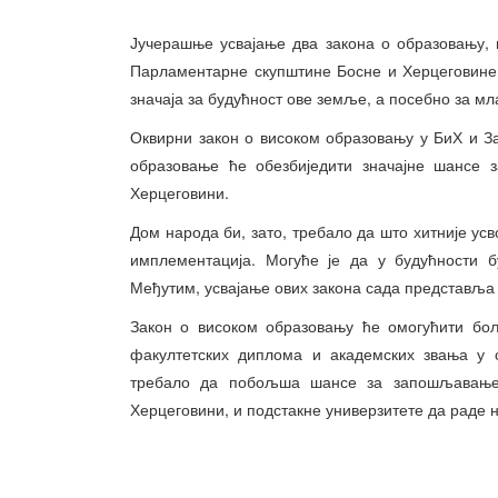
Јучерашње усвајање два закона о образовању, н
Парламентарне скупштине Босне и Херцеговине, 
значаја за будућност ове земље, а посебно за мл
Оквирни закон о високом образовању у БиХ и З
образовање ће обезбиједити значајне шансе 
Херцеговини.
Дом народа би, зато, требало да што хитније усв
имплементација. Могуће је да у будућности 
Међутим, усвајање ових закона сада представља 
Закон о високом образовању ће омогућити бо
факултетских диплома и академских звања у о
требало да побољша шансе за запошљавање
Херцеговини, и подстакне универзитете да раде 