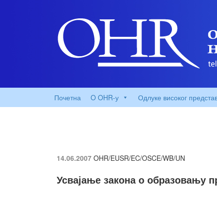
Почетна
O OHR-у
Одлуке високог предста
14.06.2007
OHR/EUSR/EC/OSCE/WB/UN
Усвајање закона о образовању п