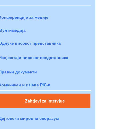
Конференције за медије
Мултимедија
Одлуке високог представника
Извјештаји високог представника
Правни документи
Комуникеи и изјаве PIC-a
Zahtjevi za intervjue
Дејтонски мировни споразум