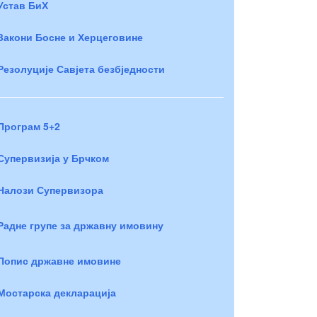
Устав БиХ
Закони Босне и Херцеговине
Резолуције Савјета безбједности
Програм 5+2
Супервизија у Брчком
Налози Супервизора
Радне групе за државну имовину
Попис државне имовине
Мостарска декларација