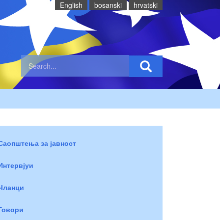
English
bosanski
hrvatski
Саопштења за јавност
Интервјуи
Чланци
Говори