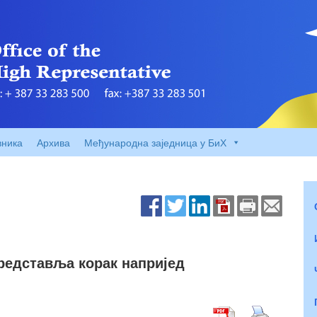
вника
Архива
Међународна заједница у БиХ
редставља корак напријед