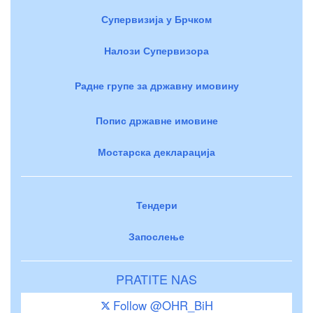
Супервизија у Брчком
Налози Супервизора
Радне групе за државну имовину
Попис државне имовине
Мостарска декларација
Тендери
Запослење
PRATITE NAS
Follow @OHR_BiH