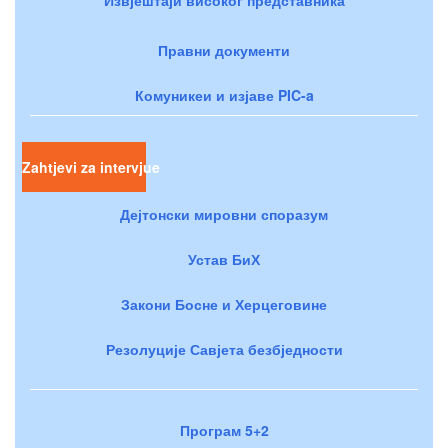
Извјештаји високог представника
Правни документи
Комуникеи и изјаве PIC-a
Zahtjevi za intervjue
Дејтонски мировни споразум
Устав БиХ
Закони Босне и Херцеговине
Резолуције Савјета безбједности
Програм 5+2