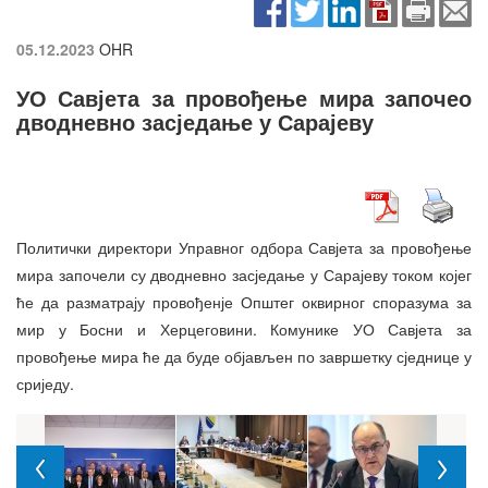
05.12.2023
OHR
УО Савјета за провођење мира започео
дводневно засједање у Сарајеву
Политички директори Управног одбора Савјета за провођење
мира започели су дводневно засједање у Сарајеву током којег
ће да разматрају провођенје Општег оквирног споразума за
мир у Босни и Херцеговини. Комунике УО Савјета за
провођење мира ће да буде објављен по завршетку сједнице у
сриједу.