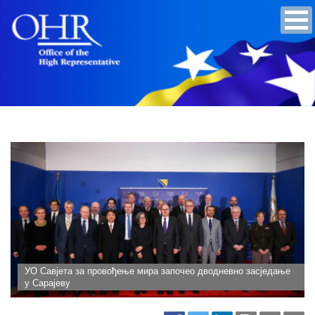
УО Савјета за провођење мира започео дводневно засједање
у Сарајеву