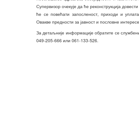
Супервизор очекује да ће реконструкција довест
ће се повећати запосленост, приходи и уплат
Овакве предности за јавност и пословне интересе
За детаљније информације обратите се службени
049-205-666 или 061-133-526.