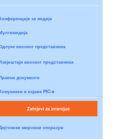
Конференције за медије
Мултимедија
Одлуке високог представника
Извјештаји високог представника
Правни документи
Комуникеи и изјаве PIC-a
Zahtjevi za intervjue
Дејтонски мировни споразум