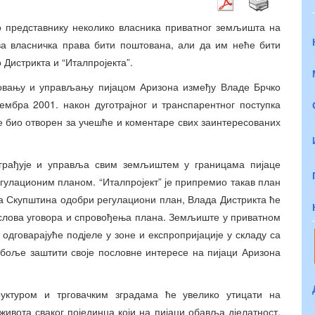
о представнику неколико власника приватног земљишта на
ва власничка права бити поштована, али да им неће бити
Дистрикта и “Италпројекта”.
товању и управљању пијацом Аризона између Владе Брчко
цембра 2001. након дуготрајног и транспарентног поступка
е био отворен за учешће и коментаре свих заинтересованих
зграђује и управља свим земљиштем у границама пијаце
гулационим планом. “Италпројект” је припремио такав план
да Скупштина одобри регулациони план, Влада Дистрикта ће
слова уговора и спровођења плана. Земљиште у приватном
одговарајуће подјеле у зоне и експропријације у складу са
боље заштити своје пословне интересе на пијаци Аризона
уктуром и трговачким зградама ће увелико утицати на
ивота сваког појединца који на пијаци обавља дјелатност.