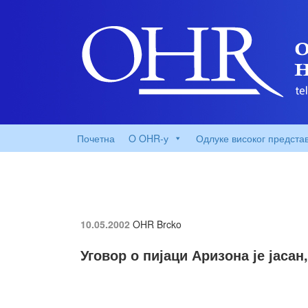
Почетна
O OHR-у
Одлуке високог предста
10.05.2002
OHR Brcko
Уговор о пијаци Аризона је јасан