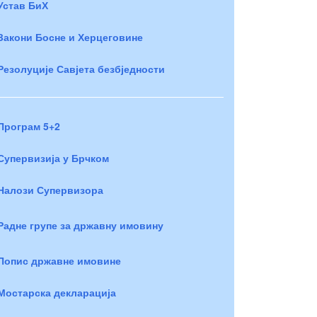
Устав БиХ
Закони Босне и Херцеговине
Резолуције Савјета безбједности
Програм 5+2
Супервизија у Брчком
Налози Супервизора
Радне групе за државну имовину
Попис државне имовине
Мостарска декларација