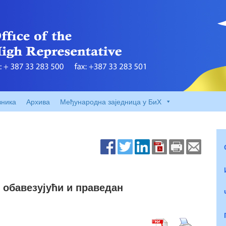
вника
Архива
Међународна заједница у БиХ
, обавезујући и праведан