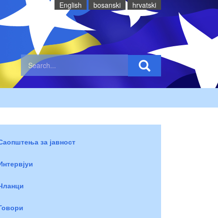
English
bosanski
hrvatski
Саопштења за јавност
Интервјуи
Чланци
Говори