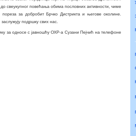
и до свеукупног повећања обима пословних активности, чиме
а пореза за добробит Брчко Дистрикта и његове околине.
 заслужују подршку свих нас.
ку за односе с јавношћу ОХР-а Сузани Пејчић на телефоне