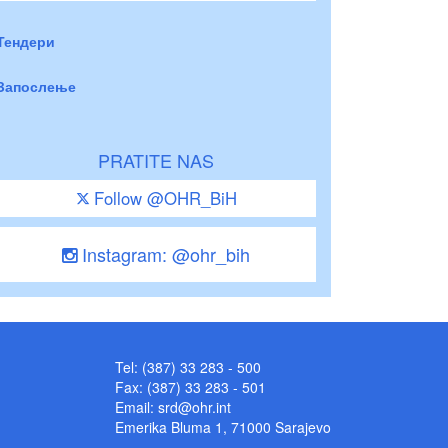
Тендери
Запослење
PRATITE NAS
Follow @OHR_BiH
Instagram: @ohr_bih
Tel: (387) 33 283 - 500
Fax: (387) 33 283 - 501
Email:
srd@ohr.int
Emerika Bluma 1, 71000 Sarajevo