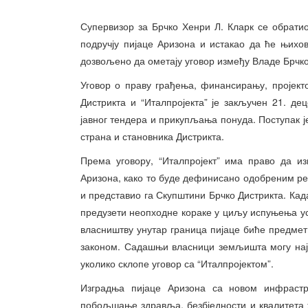
Супервизор за Брчко Хенри Л. Кларк се обрати
подручју пијаце Аризона и истакао да ће њихо
дозвољено да ометају уговор између Владе Брчко 
Уговор о праву грађења, финансирању, пројек
Дистрикта и “Италпројекта” је закључен 21. де
јавног тендера и прикупљања понуда. Поступак ј
страна и становника Дистрикта.
Према уговору, “Италпројект” има право да и
Аризона, како то буде дефинисано одобреним ре
и представио га Скупштини Брчко Дистрикта. Ка
предузети неопходне кораке у циљу испуњења у
власништву унутар граница пијаце биће предмет 
законом. Садашњи власници земљишта могу нај
уколико склопе уговор са “Италпројектом”.
Изградња пијаце Аризона са новом инфрастр
побољшање здравља, безбједности и квалитета ж