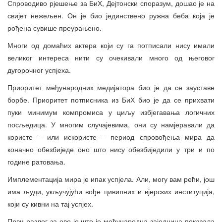
Спроводиво рјешење за БиХ, Дејтонски споразум, дошао је на
свијет нежељен. Он је био јединствено ружна беба која је
рођена сувише преурањено.
Многи од домаћих актера који су га потписали нису имали
великог интереса нити су очекивали много од његовог
дугорочног успјеха.
Приоритет међународних медијатора био је да се зауставе
борбе. Приоритет потписника из БиХ био је да се прихвати
пуки минимум компромиса у циљу избјегавања логичних
посљедица. У многим случајевима, они су намјеравали да
користе – или искористе – период спровођења мира да
коначно обезбиједе оно што нису обезбиједили у три и по
године ратовања.
Имплементација мира је ипак успјела. Али, могу вам рећи, још
има људи, укључујући вође цивилних и вјерских институција,
који су кивни на тај успјех.
Први разлог за ово је што је међународна заједница показала