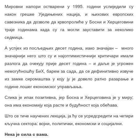
Мировни напори остварени у 1995. години услиједили су
након грешке Уједињених нација, и њихових европских
савезника да дозволе да крвопролиће у Босни и Херцеговини
траје годинама када су га могли зауставити за неколико
седмица.
А успјех из посљедњих десет година, иако значајан – много
значајнији него што су и најоптимистичнији критичари имали
разлога да очекују прије десет година – и даље је угрожен
немогућношћу БиХ, барем за сада, да се дефинитивно извуче
из замке сиромаштва у коју ју је довело ратно разарање и
године лошег економског управљања.
Слика је ипак позитивна, јер Босна и Херцеговина је у миру;
она има економију која расте и будућност која обећава.
Што се тиче научених лекција, ја ћу се усредсредити на четири
кључна сектора: војни, политички, економски и социјални.
Нека је сила с вама.