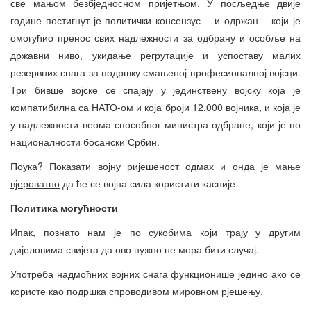
све мањом безбједносном пријетњом. У посљедње двије
године постигнут је политички консензус – и одржан – који је
омогућио пренос свих надлежности за одбрану и особље на
државни ниво, укидање регрутације и успоставу малих
резервних снага за подршку смањеној професионалној војсци.
Три бивше војске се спајају у јединствену војску која је
компатибилна са НАТО-ом и која броји 12.000 војника, и која је
у надлежности веома способног министра одбране, који је по
националности босански Србин.
Поука? Показати војну ријешеност одмах и онда је
мање
вјероватно
да ће се војна сила користити касније.
Политика могућности
Ипак, познато нам је по сукобима који трају у другим
дијеловима свијета да ово нужно не мора бити случај.
Употреба надмоћних војних снага функционише једино ако се
користе као подршка спроводивом мировном рјешењу.