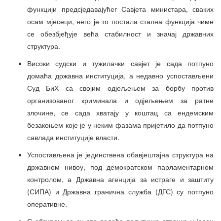
функцији предсједавајућег Савјета министара, сваких
осам мјесеци, него је то постала стална функција чиме
се обезбјеђује већа стабилност и значај државних
структура.
Високи судски и тужилачки савјет је сада потпуно
домаћа државна институција, а недавно успостављени
Суд БиХ са својим одјељењем за борбу против
организованог криминала и одјељењем за ратне
злочине, се сада хватају у коштац са ендемским
безакоњем које је у неким фазама пријетило да потпуно
савлада институције власти.
Успостављена је јединствена обавјештајна структура на
државном нивоу, под демократском парламентарном
контролом, а Државна агенција за истраге и заштиту
(СИПА) и Државна гранична служба (ДГС) су потпуно
оперативне.
С обзиром да су све водеће политичке странке у јесен