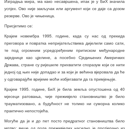
Изградња мира, ма како несавршена, ипак је у БиХ значила
успјех. Ово није закључак или аргумент који се даје са дозом
резерве. Ово је чињеница.
Присјетимо се:
Крајем новембра 1995. године, када су нас од прекида
преговора и повратка непријатељствима дијелили само сати,
те под огромним усредсређеним притиском међународне
заједнице као цјелине, а посебно Сједињених Америчких
Држава, стране су ријешиле прихватити споразум који се нити
једној од њих није допадао и за који је већина вјеровала да ће
у одговарајуће вријеме моћи избјегавати да га примјењује.
Крајем 1995. године, БиХ је била земља опустошена од 40
мјесеци ратовања, чије преживјело становништво је било
трауматизовано, а будућност не толико ни суморна колико
практично непостојећа.
Могуће да је и до пет посто предратног становништва било
мртво; више од пола преживјелих насилно је протјерано из