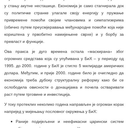
у стању акутне несташице. Економија је само стагнирала док
су политичке странке улагале своју енергију у пружање
привремене помоћи својим члановима и симпатизерима
(обично путем преусмјеравања међународне помоћи која није
кориштена у првобитно намијењене сврхе) и у борбу за
превласт и функције.
Ова пракса је дуго времена остала «маскирана» због
огромних средстава која су упућивана у БиХ – у периоду од
1995. до 2000. године у БиХ је стигло 5 милијарди америчких
долара. Међутим, и прије 2000. године било је очигледно да
економија треба дубоку структуралну реформу како би се
ослободила овисности о донацијама и почела остваривати
раст путем трговине и инвестиција.
У току протеклих неколико година направљен је огроман корак
напријед у мијењању пословног окружења у БиХ:
Раније подијељени и неефикасни царински систем