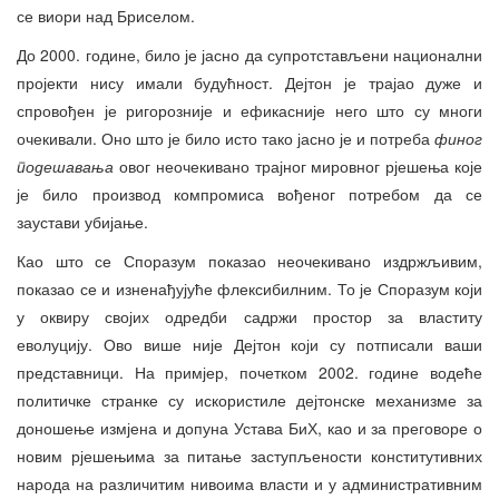
се виори над Бриселом.
До 2000. године, било је јасно да супротстављени национални
пројекти нису имали будућност. Дејтон је трајао дуже и
спровођен је ригорозније и ефикасније него што су многи
очекивали. Оно што је било исто тако јасно је и потреба
финог
подешавања
овог неочекивано трајног мировног рјешења које
је било производ компромиса вођеног потребом да се
заустави убијање.
Као што се Споразум показао неочекивано издржљивим,
показао се и изненађујуће флексибилним. То је Споразум који
у оквиру својих одредби садржи простор за властиту
еволуцију. Ово више није Дејтон који су потписали ваши
представници. На примјер, почетком 2002. године водеће
политичке странке су искористиле дејтонске механизме за
доношење измјена и допуна Устава БиХ, као и за преговоре о
новим рјешењима за питање заступљености конститутивних
народа на различитим нивоима власти и у административним