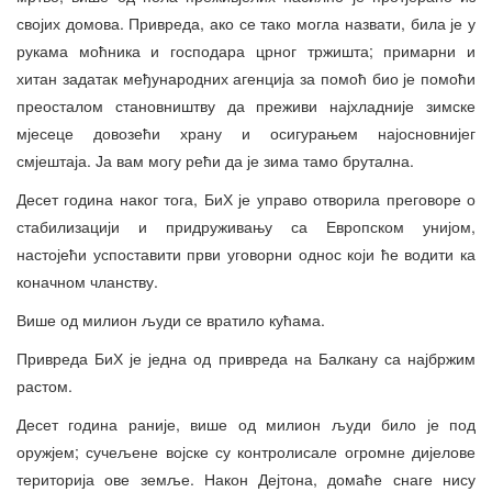
својих домова. Привреда, ако се тако могла назвати, била је у
рукама моћника и господара црног тржишта; примарни и
хитан задатак међународних агенција за помоћ био је помоћи
преосталом становништву да преживи најхладније зимске
мјесеце довозећи храну и осигурањем најосновнијег
смјештаја. Ја вам могу рећи да је зима тамо брутална.
Десет година наког тога, БиХ је управо отворила преговоре о
стабилизацији и придруживању са Европском унијом,
настојећи успоставити први уговорни однос који ће водити ка
коначном чланству.
Више од милион људи се вратило кућама.
Привреда БиХ је једна од привреда на Балкану са најбржим
растом.
Десет година раније, више од милион људи било је под
оружјем; сучељене војске су контролисале огромне дијелове
територија ове земље. Након Дејтона, домаће снаге нису