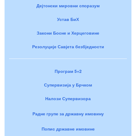
Дејтонски мировни споразум
Устав БиХ
Закони Босне и Херцеговине
Резолуције Савјета безбједности
Програм 5+2
Супервизија у Брчком
Налози Супервизора
Радне групе за државну имовину
Попис државне имовине