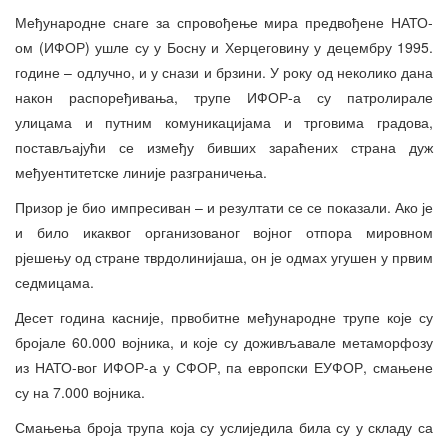
Међународне снаге за спровођење мира предвођене НАТО-
ом (ИФОР) ушле су у Босну и Херцеговину у децембру 1995.
године – одлучно, и у снази и брзини. У року од неколико дана
након распоређивања, трупе ИФОР-а су патролирале
улицама и путним комуникацијама и трговима градова,
постављајући се између бивших зараћених страна дуж
међуентитетске линије разграничења.
Призор је био импресиван – и резултати се се показали. Ако је
и било икаквог организованог војног отпора мировном
рјешењу од стране тврдолинијаша, он је одмах угушен у првим
седмицама.
Десет година касније, првобитне међународне трупе које су
бројале 60.000 војника, и које су доживљавале метаморфозу
из НАТО-вог ИФОР-а у СФОР, па европски ЕУФОР, смањене
су на 7.000 војника.
Смањења броја трупа која су услиједила била су у складу са