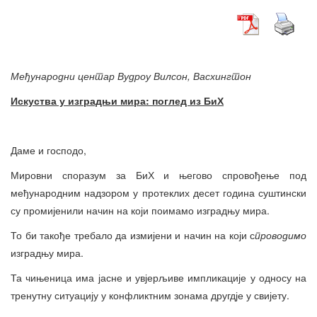
Међународни центар Вудроу Вилсон, Васхингтон
Искуства у изградњи мира: поглед из БиХ
Даме и господо,
Мировни споразум за БиХ и његово спровођење под
међународним надзором у протеклих десет година суштински
су промијенили начин на који поимамо изградњу мира.
То би такође требало да измијени и начин на који с
проводимо
изградњу мира.
Та чињеница има јасне и увјерљиве импликације у односу на
тренутну ситуацију у конфликтним зонама другдје у свијету.