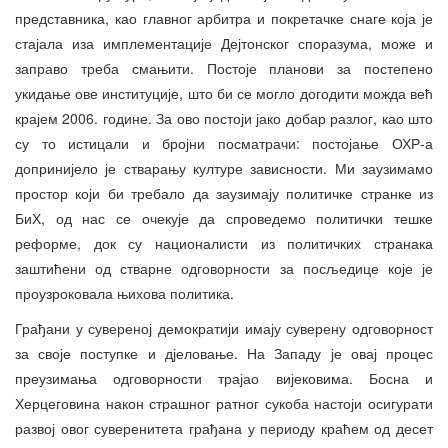
представника, као главног арбитра и покретачке снаге која је
стајала иза имплементације Дејтонског споразума, може и
заправо треба смањити. Постоје планови за постепено
укидање ове институције, што би се могло догодити можда већ
крајем 2006. године. За ово постоји јако добар разлог, као што
су то истицали и бројни посматрачи: постојање ОХР-а
допринијело је стварању културе зависности. Ми заузимамо
простор који би требало да заузимају политичке странке из
БиХ, од нас се очекује да спроведемо политички тешке
реформе, док су националисти из политичких странака
заштићени од стварне одговорности за посљедице које је
проузроковала њихова политика.
Грађани у сувереној демократији имају суверену одговорност
за своје поступке и дјеловање. На Западу је овај процес
преузимања одговорности трајао вијековима. Босна и
Херцеговина након страшног ратног сукоба настоји осигурати
развој овог суверенитета грађана у периоду краћем од десет