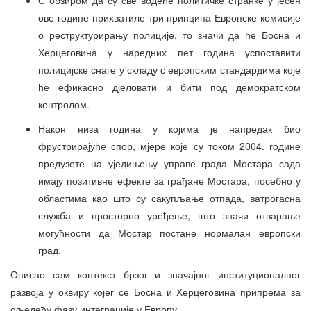
ове године прихватиле три принципа Европске комисије
о реструктурирању полиције, то значи да ће Босна и
Херцеговина у наредних пет година успоставити
полицијске снаге у складу с европским стандардима које
ће ефикасно дјеловати и бити под демократском
контролом.
Након низа година у којима је напредак био
фрустрирајуће спор, мјере које су током 2004. године
предузете на уједињењу управе града Мостара сада
имају позитивне ефекте за грађане Мостара, посебно у
областима као што су сакупљање отпада, ватрогасна
служба и просторно уређење, што значи отварање
могућности да Мостар постане нормалан европски
град.
Описао сам контекст брзог и значајног институционалног
развоја у оквиру којег се Босна и Херцеговина припрема за
сљедећу фазу интеграције у Европу.