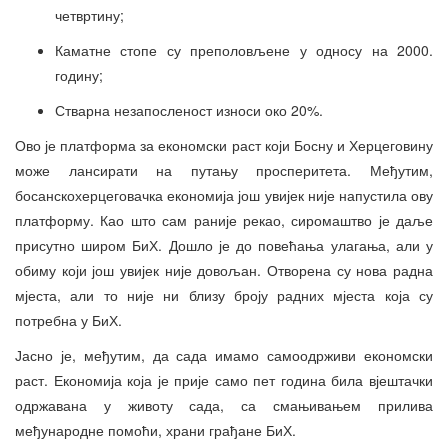
четвртину;
Каматне стопе су преполовљене у односу на 2000.
годину;
Стварна незапосленост износи око 20%.
Ово је платформа за економски раст који Босну и Херцеговину
може лансирати на путању просперитета. Међутим,
босанскохерцеговачка економија још увијек није напустила ову
платформу. Као што сам раније рекао, сиромаштво је даље
присутно широм БиХ. Дошло је до повећања улагања, али у
обиму који још увијек није довољан. Отворена су нова радна
мјеста, али то није ни близу броју радних мјеста која су
потребна у БиХ.
Јасно је, међутим, да сада имамо самоодрживи економски
раст. Економија која је прије само пет година била вјештачки
одржавана у животу сада, са смањивањем прилива
међународне помоћи, храни грађане БиХ.