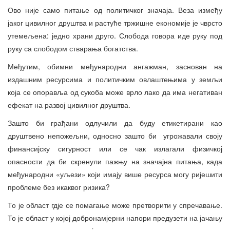
Ово није само питање од политичког значаја. Веза између
јаког цивилног друштва и растуће тржишне економије је чврсто
утемељена: једно храни друго. Слобода говора иде руку под
руку са слободом стварања богатства.
Међутим, обимни међународни ангажман, заснован на
издашним ресурсима и политичким овлаштењима у земљи
која се опоравља од сукоба може врло лако да има негативан
ефекат на развој цивилног друштва.
Зашто би грађани одлучили да буду етикетирани као
друштвено непожељни, односно зашто би угрожавали своју
финансијску сигурност или се чак излагали физичкој
опасности да би скренули пажњу на значајна питања, када
међународни «уљези» који имају више ресурса могу ријешити
проблеме без икаквог ризика?
То је област гдје се помагање може претворити у спречавање.
То је област у којој добронамјерни напори предузети на јачању