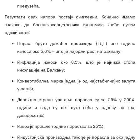
предузећа.
Резултати ових напора постају очигледни. Коначно имамо
знакове да босанскохерцеговачка економија креће путем
одрживости:
Пораст бруто домаћег производа (ГДП) ове године
износи око 5,6% – што је најбржи раст на Балкану;
Инфлација износи око 0,5%, што је најнижа стопа
инфлације на Балкану;
Конвертибилна марка једна је од најстабилнијих валута
у регији;
Директна страна улагања порасла су за 25% у 2004.
години и сада су пет пута већа у односу на крај
деведесетих;
Извоз је прошле године порастао за 25%;
Индустријска производња такође је порасла за око једну