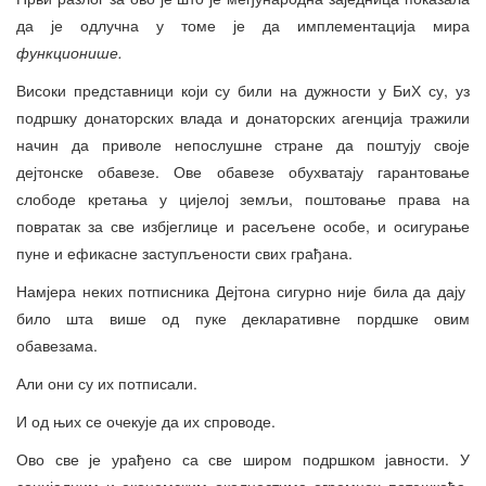
да је одлучна у томе је да имплементација мира
функционише.
Високи представници који су били на дужности у БиХ су, уз
подршку донаторских влада и донаторских агенција тражили
начин да приволе непослушне стране да поштују своје
дејтонске обавезе. Ове обавезе обухватају гарантовање
слободе кретања у цијелој земљи, поштовање права на
повратак за све избјеглице и расељене особе, и осигурање
пуне и ефикасне заступљености свих грађана.
Намјера неких потписника Дејтона сигурно није била да дају
било шта више од пуке декларативне пордшке овим
обавезама.
Али они су их потписали.
И од њих се очекује да их спроводе.
Ово све је урађено са све широм подршком јавности. У
социјалним и економским околностима огромнох потешкоћа,