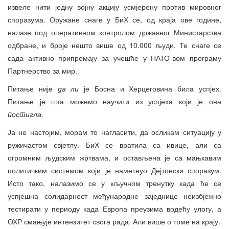
извеле нити једну војну акцију усмјерену против мировног
споразума. Оружане снаге у БиХ се, од краја ове године,
налазе под оперативном контролом државног Министарства
одбране, и броје нешто више од 10.000 људи. Те снаге се
сада активно припремају за учешће у НАТО-вом програму
Партнерство за мир.
Питање није
да ли
је Босна и Херцеговина била успјех.
Питање је шта можемо научити из успјеха који је она
постигла.
Ја не настојим, морам то нагласити, да осликам ситуацију у
ружичастом свјетлу. БиХ се вратила са ивице, али са
огромним људским жртвама, и остављена је са мањкавим
политичким системом који је наметнуо Дејтонски споразум.
Исто тако, налазимо се у кључном тренутку када ће се
успјешна солидарност међународне заједнице неизбјежно
тестирати у периоду када Европа преузима водећу улогу, а
ОХР смањује интензитет свога рада. Али више о томе на крају.