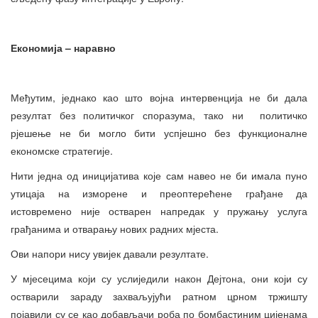
Економија – наравно
Међутим, једнако као што војна интервенција не би дала
резултат без политичког споразума, тако ни политичко
рјешење не би могло бити успјешно без функционалне
економске стратегије.
Нити једна од иницијатива које сам навео не би имала пуно
утицаја на изморене и преоптерећене грађане да
истовремено није остварен напредак у пружању услуга
грађанима и отварању нових радних мјеста.
Ови напори нису увијек давали резултате.
У мјесецима који су услиједили након Дејтона, они који су
остварили зараду захваљујући ратном црном тржишту
појавили су се као добављачи роба по бомбастиним цијенама