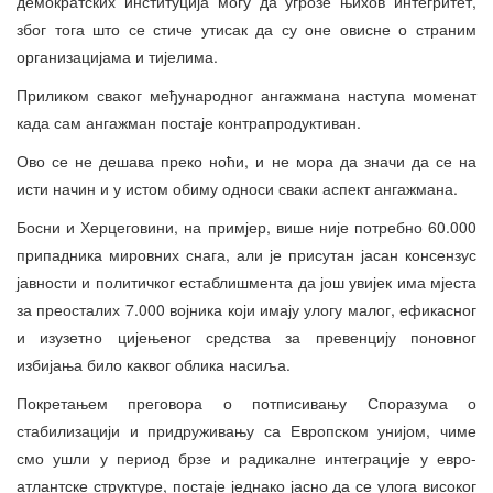
демократских институција могу да угрозе њихов интегритет,
због тога што се стиче утисак да су оне овисне о страним
организацијама и тијелима.
Приликом сваког међународног ангажмана наступа моменат
када сам ангажман постаје контрапродуктиван.
Ово се не дешава преко ноћи, и не мора да значи да се на
исти начин и у истом обиму односи сваки аспект ангажмана.
Босни и Херцеговини, на примјер, више није потребно 60.000
припадника мировних снага, али је присутан јасан консензус
јавности и политичког естаблишмента да још увијек има мјеста
за преосталих 7.000 војника који имају улогу малог, ефикасног
и изузетно цијењеног средства за превенцију поновног
избијања било каквог облика насиља.
Покретањем преговора о потписивању Споразума о
стабилизацији и придруживању са Европском унијом, чиме
смо ушли у период брзе и радикалне интеграције у евро-
атлантске структуре, постаје једнако јасно да се улога високог