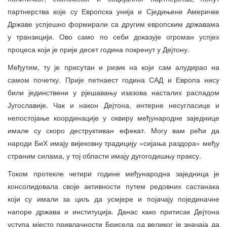
партнерства које су Европска унија и Сједињене Америчке
Државе успјешно формирали са другим европским државама
у транзицији. Ово само по себи доказује огроман успјех
процеса који је прије десет година покренут у Дејтону.
Међутим, ту је присутан и ризик на који сам алудирао на
самом почетку. Прије петнаест година САД и Европа нису
били јединствени у рјешавању изазова насталих распадом
Југославије. Чак и након Дејтона, интерне несугласице и
непостојање координације у оквиру међународне заједнице
имале су скоро деструктиван ефекат. Могу вам рећи да
народи БиХ имају вијековну традицију «сијања раздора» међу
страним силама, у тој области имају дугогодишњу праксу.
Током протекле четири године међународна заједница је
консолидовала своје активности путем редовних састанака
који су имали за циљ да усмјере и појачају појединачне
напоре држава и институција. Данас како притисак Дејтона
уступа мјесто привлачности Брисела од великог је значаја да