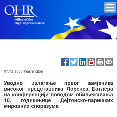
07.12.2005
Washington
Уводно излагање првог замјеника
високог представника Лоренса Батлера
на конференцији поводом обиљежавања
10. годишњице Дејтонско-паришких
мировних споразума