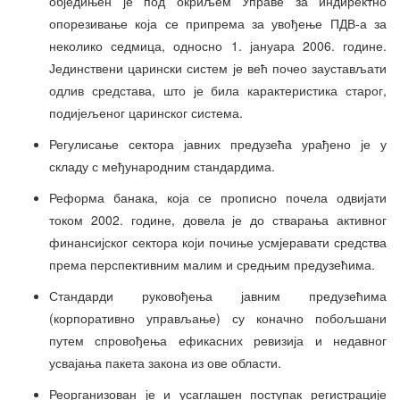
обједињен је под окриљем Управе за индиректно
опорезивање која се припрема за увођење ПДВ-а за
неколико седмица, односно 1. јануара 2006. године.
Јединствени царински систем је већ почео заустављати
одлив средстава, што је била карактеристика старог,
подијељеног царинског система.
Регулисање сектора јавних предузећа урађено је у
складу с међународним стандардима.
Реформа банака, која се прописно почела одвијати
током 2002. године, довела је до стварања активног
финансијског сектора који почиње усмјеравати средства
према перспективним малим и средњим предузећима.
Стандарди руковођења јавним предузећима
(корпоративно управљање) су коначно побољшани
путем спровођења ефикасних ревизија и недавног
усвајања пакета закона из ове области.
Реорганизован је и усаглашен поступак регистрације