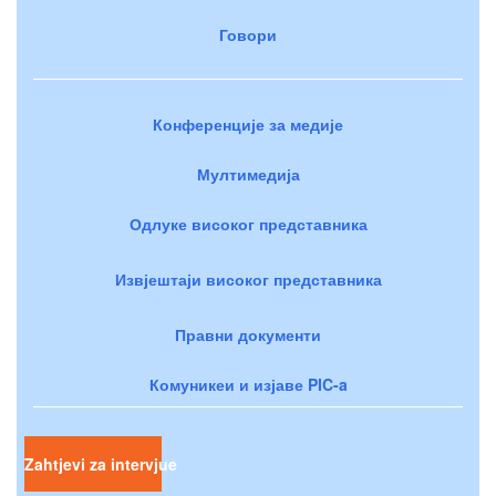
Говори
Конференције за медије
Мултимедија
Одлуке високог представника
Извјештаји високог представника
Правни документи
Комуникеи и изјаве PIC-a
Zahtjevi za intervjue