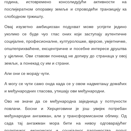
година, истовремено консолидујући активности на
послијератном опоравку земље и спроводећи транзицију ка
слободном тржишту.
Овај изузетно амбициозан подухват може успјети једино
уколико се буде чуо глас оних који заступају аутентичне
социјалне, професионалне, културолошке, вјерске, умјетничке,
општеприхваћене, ексцентричне и посебне интересе друштва
у цјелини. Ови ставови понекад не допиру до странаца у овој
земљи, а понекад су им и страни.
Али они се морају чути.
А могу се чути само онда када се у овом надметању домаћих
и међународних гласова, утишају ови међународни.
Ово не значи да се међународна заједница у потпуности
повлачи. Босни и Херцеговини је још увијек потребан
међународни ангажман, али у трансформисаном облику. Од
сада тај ангажман мора бити на нивоу одговарајућег
политичког, економског и социјалног партнерства, попут