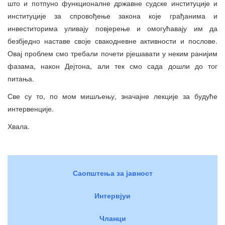
што и потпуно функционалне државне судске институције и
институције за спровођење закона које грађанима и
инвеститорима уливају повјерење и омогућавају им да
безбједно наставе своје свакодневне активности и послове.
Овај проблем смо требали почети рјешавати у неким ранијим
фазама, након Дејтона, али тек смо сада дошли до тог
питања.
Све су то, по мом мишљењу, значајне лекције за будуће
интервенције.
Хвала.
Саопштења за јавност
Интервјуи
Чланци