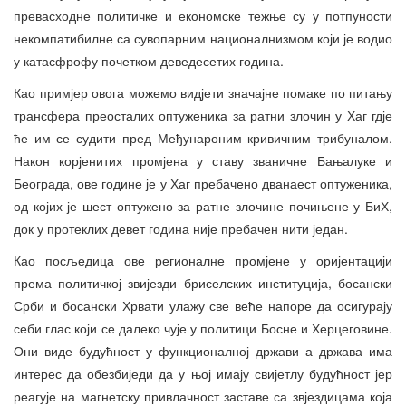
превасходне политичке и економске тежње су у потпуности
некомпатибилне са сувопарним националнизмом који је водио
у катасфрофу почетком деведесетих година.
Као примјер овога можемо видјети значајне помаке по питању
трансфера преосталих оптуженика за ратни злочин у Хаг гдје
ће им се судити пред Међунароним кривичним трибуналом.
Након корјенитих промјена у ставу званичне Бањалуке и
Београда, ове године је у Хаг пребачено дванаест оптуженика,
од којих је шест оптужено за ратне злочине почињене у БиХ,
док у протеклих девет година није пребачен нити један.
Као посљедица ове регионалне промјене у оријентацији
према политичкој звијезди бриселских институција, босански
Срби и босански Хрвати улажу све веће напоре да осигурају
себи глас који се далеко чује у политици Босне и Херцеговине.
Они виде будућност у функционалној држави а држава има
интерес да обезбиједи да у њој имају свијетлу будућност јер
реагује на магнетску привлачност заставе са звјездицама која