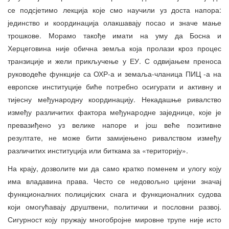
се подсјетимо лекција које смо научили уз доста напора:
јединство и координација олакшавају посао и значе мање
трошкове. Морамо такође имати на уму да Босна и
Херцеговина није обична земља која пролази кроз процес
транзиције и жели прикључење у ЕУ. С одвијањем преноса
руководеће функције са ОХР-а и земаља-чланица ПИЦ -а на
европске институције биће потребно осигурати и активну и
тијесну међународну координацију. Некадашње ривалство
између различитих фактора међународне заједнице, које је
превазиђено уз велике напоре и још веће позитивне
резултате, не може бити замијењено ривалством између
различитих институција или биткама за «територију».
На крају, дозволите ми да само кратко поменем и улогу коју
има владавина права. Често се недовољно цијени значај
функционалних полицијских снага и функционалних судова
који омогућавају друштвени, политички и пословни развој.
Сигурност коју пружају многобројне мировне трупе није исто