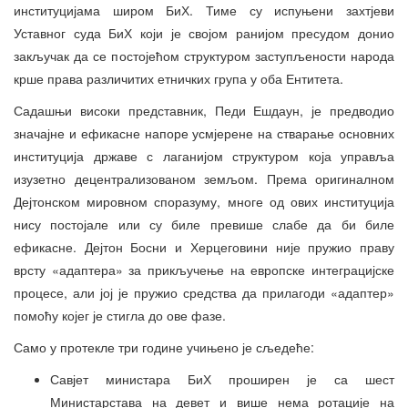
институцијама широм БиХ. Тиме су испуњени захтјеви
Уставног суда БиХ који је својом ранијом пресудом донио
закључак да се постојећом структуром заступљености народа
крше права различитих етничких група у оба Ентитета.
Садашњи високи представник, Педи Ешдаун, је предводио
значајне и ефикасне напоре усмјерене на стварање основних
институција државе с лаганијом структуром која управља
изузетно децентрализованом земљом. Према оригиналном
Дејтонском мировном споразуму, многе од ових институција
нису постојале или су биле превише слабе да би биле
ефикасне. Дејтон Босни и Херцеговини није пружио праву
врсту «адаптера» за прикључење на европске интеграцијске
процесе, али јој је пружио средства да прилагоди «адаптер»
помоћу којег је стигла до ове фазе.
Само у протекле три године учињено је сљедеће:
Савјет министара БиХ проширен је са шест
Министарстава на девет и више нема ротације на