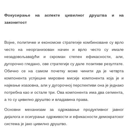
Фокусирање на аспекте цивилног друштва и на
законитост
Војне, политичке и економске стратегије комбиноване су врло
често на неорганизован начин и врло често су имале
незадовољавајући и скроман степен ефикасности, али,
дугорочно гледано, ове стратегије су дале позитиве резултате.
Обично се на самом почетку може чинити да је четврта
компонента успјешне мировне мисије компонента која је и
најмање изазовна, али у дугорочној перспективи она је једнако
потребна као и остале три. Ова компонента има два сегмента,
а то су цивилно друштво и владавина права.
Основни механизам за одржавање продуктивног јавног
дијалога и осигурање одрживости и ефикасности демократског
система је јако цивилно друштво.