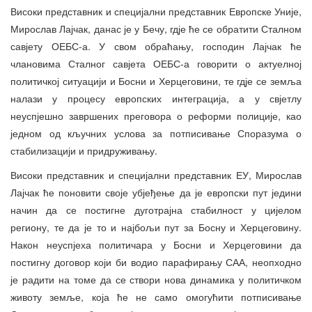
Високи представник и специјални представник Европске Уније,
Мирослав Лајчак, данас је у Бечу, гдје ће се обратити Сталном
савјету ОЕБС-а. У свом обраћању, господин Лајчак ће
члановима Сталног савјета ОЕБС-а говорити о актуелној
политичкој ситуацији и Босни и Херцеговини, те гдје се земља
налази у процесу европских интеграција, а у свјетлу
неуспјешно завршених преговора о реформи полиције, као
једном од кључних услова за потписивање Споразума о
стабилизацији и придруживању.
Високи представник и специјални представник ЕУ, Мирослав
Лајчак ће поновити своје убјеђење да је европски пут једини
начин да се постигне дуготрајна стабилност у цијелом
региону, те да је то и најбољи пут за Босну и Херцеговину.
Након неуспјеха политичара у Босни и Херцеговини да
постигну договор који би водио парафирању САА, неопходно
је радити на томе да се створи нова динамика у политичком
животу земље, која ће не само омогућити потписивање