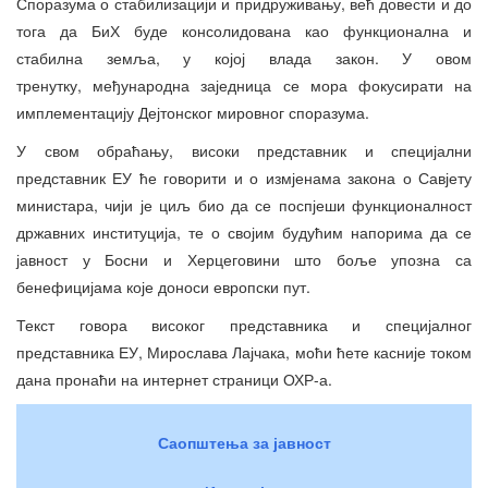
Споразума о стабилизацији и придруживању, већ довести и до
тога да БиХ буде консолидована као функционална и
стабилна земља, у којој влада закон. У овом
тренутку, међународна заједница се мора фокусирати на
имплементацију Дејтонског мировног споразума.
У свом обраћању, високи представник и специјални
представник ЕУ ће говорити и о измјенама закона о Савјету
министара, чији је циљ био да се поспјеши функционалност
државних институција, те о својим будућим напорима да се
јавност у Босни и Херцеговини што боље упозна са
бенефицијама које доноси европски пут.
Текст говора високог представника и специјалног
представника ЕУ, Мирослава Лајчака, моћи ћете касније током
дана пронаћи на интернет страници ОХР-а.
Саопштења за јавност