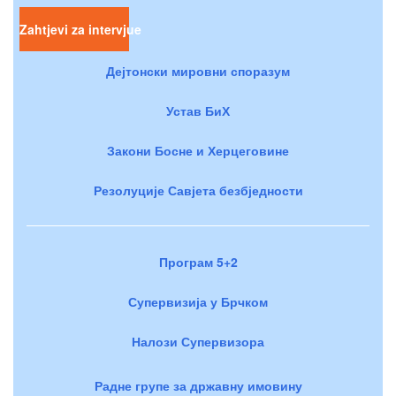
Zahtjevi za intervjue
Дејтонски мировни споразум
Устав БиХ
Закони Босне и Херцеговине
Резолуције Савјета безбједности
Програм 5+2
Супервизија у Брчком
Налози Супервизора
Радне групе за државну имовину