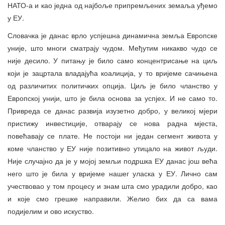
НАТО-а и као једна од најбоље припремљених земаља уђемо
у ЕУ.
Словачка је данас врло успјешна динамична земља Европске
уније, што многи сматрају чудом. Међутим никакво чудо се
није десило. У питању је било само концентрисање на циљ
који је зацртала владајућа коалиција, у то вријеме сачињена
од различитих политичких опција. Циљ је било чланство у
Европској унији, што је била основа за успјех. И не само то.
Привреда се данас развија изузетно добро, у великој мјери
пристижу инвестиције, отварају се нова радна мјеста,
повећавају се плате. Не постоји ни један сегмент живота у
коме чланство у ЕУ није позитивно утицало на живот људи.
Није случајно да је у мојој земљи подршка ЕУ данас још већа
него што је била у вријеме нашег уласка у ЕУ. Лично сам
учествовао у том процесу и знам шта смо урадили добро, као
и које смо грешке направили. Желио бих да са вама
подијелим и ово искуство.