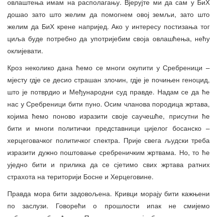
овлаштења имам на располагању. Вјерујте ми да сам у БиХ
дошао зато што желим да помогнем овој земљи, зато што
желим да БиХ крене напријед. Ако у интересу постизања тог
циља буде потребно да употријебим своја овлашћења, нећу
оклијевати.
Кроз неколико дана ћемо се многи окупити у Сребреници –
мјесту гдје се десио страшан злочин, гдје је почињен геноцид,
што је потврдио и Међународни суд правде. Надам се да ће
нас у Сребреници бити пуно. Осим чланова породица жртава,
којима ћемо поново изразити своје саучешће, присутни ће
бити и многи политички представници цијелог босанско –
херцеговачког политичког спектра. Прије свега људски треба
изразити дужно поштовање сребреничким жртвама. Но, то ће
уједно бити и прилика да се сјетимо свих жртава ратних
страхота на територији Босне и Херцеговине.
Правда мора бити задовољена. Кривци морају бити кажњени
по заслузи. Говорећи о прошлости ипак не смијемо