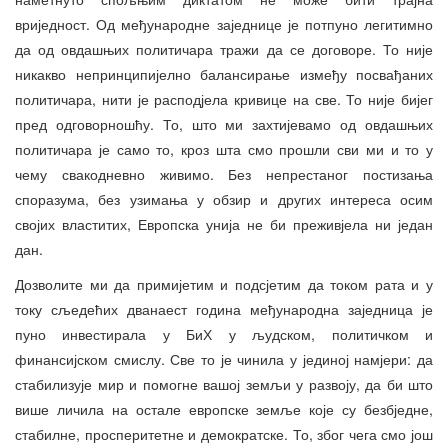
вриједност. Од међународне заједнице је потпуно легитимно
да од овдашњих политичара тражи да се договоре. То није
никакво непринципијелно балансирање између посвађаних
политичара, нити је расподјела кривице на све. То није бијег
пред одговорношћу. То, што ми захтијевамо од овдашњих
политичара је само то, кроз шта смо прошли сви ми и то у
чему свакодневно живимо. Без непрестаног постизања
споразума, без узимања у обзир и других интереса осим
својих властитих, Европска унија не би преживјела ни један
дан.
Дозволите ми да примијетим и подсјетим да током рата и у
току сљедећих дванаест година међународна заједница је
пуно инвестирала у БиХ у људском, политичком и
финансијском смислу. Све то је чинила у јединој намјери: да
стабилизује мир и помогне вашој земљи у развоју, да би што
више личила на остале европске земље које су безбједне,
стабилне, просперитетне и демократске. То, због чега смо још