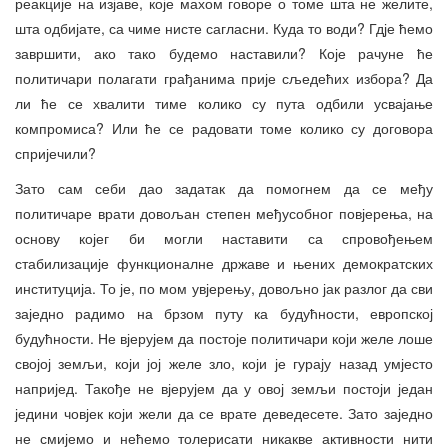
реакције на изјаве, које махом говоре о томе шта не желите,
шта одбијате, са чиме нисте сагласни. Куда то води? Гдје ћемо
завршити, ако тако будемо наставили? Које рачуне ће
политичари полагати грађанима прије сљедећих избора? Да
ли ће се хвалити тиме колико су пута одбили усвајање
компромиса? Или ће се радовати томе колико су договора
спријечили?
Зато сам себи дао задатак да помогнем да се међу
политичаре врати довољан степен међусобног повјерења, на
основу којег би могли наставити са спровођењем
стабилизације функционалне државе и њених демократских
институција. То је, по мом увјерењу, довољно јак разлог да сви
заједно радимо на брзом путу ка будућности, европској
будућности. Не вјерујем да постоје политичари који желе лоше
својој земљи, који јој желе зло, који је гурају назад умјесто
напријед. Такође не вјерујем да у овој земљи постоји један
једини човјек који жели да се врате деведесете. Зато заједно
не смијемо и нећемо толерисати никакве активности нити