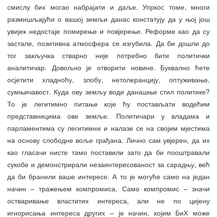
смислу бих могао набрајати и даље. Упркос томе, многи
размишљајући о вашој земљи данас констатују да у њој још
увијек недостаје помирење и повјерење. Реформе као да су
застале, позитивна атмосфера се изгубила. Да би дошли до
тог закључка стварно није потребно бити политички
аналитичар. Довољно је отворити новине. Буквално ћете
осјетити хладноћу, злобу, нетолеранцију, оптуживање,
сумњичавост. Куда ову земљу води данашњи стил политике?
То је легитимно питање које ћу постављати водећим
представницима ове земље. Политичари у владама и
парламентима су легитимни и налазе се на својим мјестима
на основу слободне воље грађана. Лично сам увјерен, да их
као гласачи нисте тамо поставили зато да би пооштравали
сукобе и демонстрирали незаинтересованост за сарадњу, већ
да би бранили ваше интересе. А то је могуће само на један
начин – тражењем компромиса. Само компромис – значи
остваривање властитих интереса, али не по цијену
игнорисања интереса других – је начин, којим БиХ може