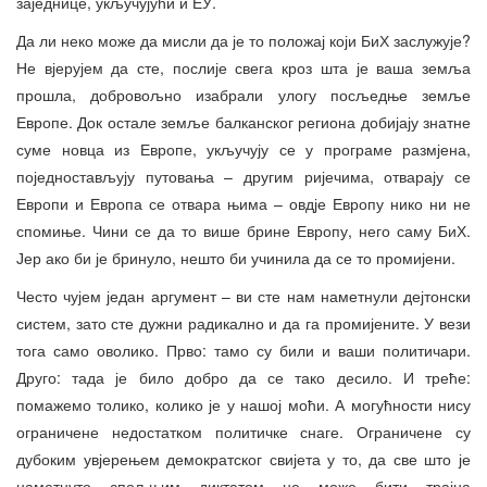
заједнице, укључујући и ЕУ.
Да ли неко може да мисли да је то положај који БиХ заслужује?
Не вјерујем да сте, послије свега кроз шта је ваша земља
прошла, добровољно изабрали улогу посљедње земље
Европе. Док остале земље балканског региона добијају знатне
суме новца из Европе, укључују се у програме размјена,
поједностављују путовања – другим ријечима, отварају се
Европи и Европа се отвара њима – овдје Европу нико ни не
спомиње. Чини се да то више брине Европу, него саму БиХ.
Јер ако би је бринуло, нешто би учинила да се то промијени.
Често чујем један аргумент – ви сте нам наметнули дејтонски
систем, зато сте дужни радикално и да га промијените. У вези
тога само оволико. Прво: тамо су били и ваши политичари.
Друго: тада је било добро да се тако десило. И треће:
помажемо толико, колико је у нашој моћи. А могућности нису
ограничене недостатком политичке снаге. Ограничене су
дубоким увјерењем демократског свијета у то, да све што је
наметнуто спољњим диктатом не може бити трајна