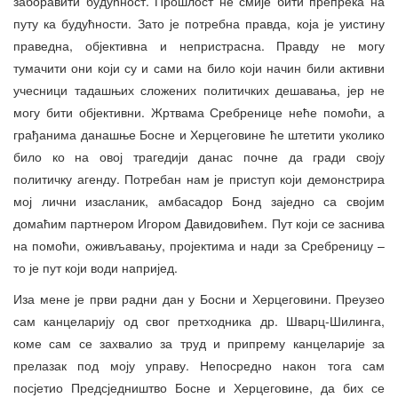
заборавити будућност. Прошлост не смије бити препрека на
путу ка будућности. Зато је потребна правда, која је уистину
праведна, објективна и непристрасна. Правду не могу
тумачити они који су и сами на било који начин били активни
учесници тадашњих сложених политичких дешавања, јер не
могу бити објективни. Жртвама Сребренице неће помоћи, а
грађанима данашње Босне и Херцеговине ће штетити уколико
било ко на овој трагедији данас почне да гради своју
политичку агенду. Потребан нам је приступ који демонстрира
мој лични изасланик, амбасадор Бонд заједно са својим
домаћим партнером Игором Давидовићем. Пут који се заснива
на помоћи, оживљавању, пројектима и нади за Сребреницу –
то је пут који води напријед.
Иза мене је први радни дан у Босни и Херцеговини. Преузео
сам канцеларију од свог претходника др. Шварц-Шилинга,
коме сам се захвалио за труд и припрему канцеларије за
прелазак под моју управу. Непосредно након тога сам
посјетио Предсједништво Босне и Херцеговине, да бих се