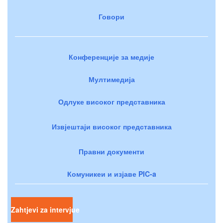
Говори
Конференције за медије
Мултимедија
Одлуке високог представника
Извјештаји високог представника
Правни документи
Комуникеи и изјаве PIC-a
Zahtjevi za intervjue