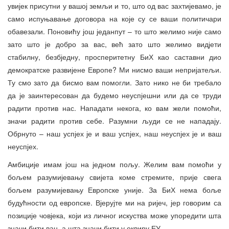
увијек присутни у вашој земљи и то, што од вас захтијевамо, је
само испуњавање договора на које су се ваши политичари
обавезали. Поновићу још једанпут – то што желимо није само
зато што је добро за вас, већ зато што желимо видјети
стабилну, безбједну, просперитетну БиХ као саставни дио
демократске развијене Европе? Ми нисмо ваши непријатељи.
Ту смо зато да бисмо вам помогли. Зато нико не би требало
да је заинтересован да будемо неуспјешни или да се труди
радити против нас. Нападати некога, ко вам жели помоћи,
значи радити против себе. Разумни људи се не нападају.
Обрнуто – наш успјех је и ваш успјех, наш неуспјех је и ваш
неуспјех.
Амбиције имам још на једном пољу. Желим вам помоћи у
бољем разумијевању свијета коме стремите, прије свега
бољем разумијевању Европске уније. За БиХ нема боље
будућности од европске. Вјерујте ми на ријеч, јер говорим са
позиције човјека, који из личног искуства може упоредити шта
значи бити ван, а шта значи бити у оквиру ЕУ.