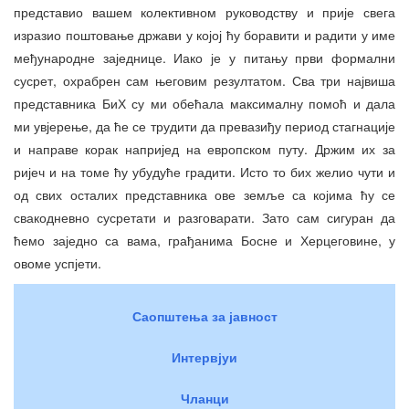
представио вашем колективном руководству и прије свега
изразио поштовање држави у којој ћу боравити и радити у име
међународне заједнице. Иако је у питању први формални
сусрет, охрабрен сам његовим резултатом. Сва три највиша
представника БиХ су ми обећала максималну помоћ и дала
ми увјерење, да ће се трудити да превазиђу период стагнације
и направе корак напријед на европском путу. Држим их за
ријеч и на томе ћу убудуће градити. Исто то бих желио чути и
од свих осталих представника ове земље са којима ћу се
свакодневно сусретати и разговарати. Зато сам сигуран да
ћемо заједно са вама, грађанима Босне и Херцеговине, у
овоме успјети.
Саопштења за јавност
Интервјуи
Чланци