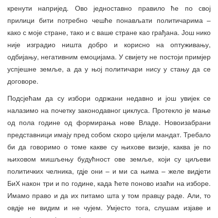
кренути напријед. Ово једноставно правило ће по свој
прилици бити потребно чешће понављати политичарима –
како с моје стране, тако и с ваше стране као грађана. Још нико
није изградио ништа добро и корисно на оптуживању,
одбијању, негативним емоцијама. У свијету не постоји примјер
успјешне земље, а да у њој политичари нису у стању да се
договоре.
Подсјећам да су избори одржани недавно и још увијек се
налазимо на почетку законодавног циклуса. Протекло је мање
од пола године од формирања нове Владе. Новоизабрани
представници имају пред собом скоро цијели мандат. Требало
би да говоримо о томе какве су њихове визије, каква је по
њиховом мишљењу будућност ове земље, који су циљеви
политичких челника, гдје они – и ми са њима – желе видјети
БиХ након три и по године, када ћете поново изаћи на изборе.
Имамо право и да их питамо шта у том правцу раде. Али, то
овдје не видим и не чујем. Умјесто тога, слушам изјаве и