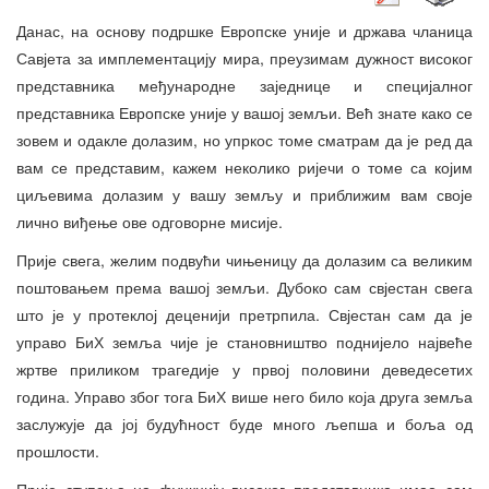
Данас, на основу подршке Европске уније и држава чланица
Савјета за имплементацију мира, преузимам дужност високог
представника међународне заједнице и специјалног
представника Европске уније у вашој земљи. Већ знате како се
зовем и одакле долазим, но упркос томе сматрам да је ред да
вам се представим, кажем неколико ријечи о томе са којим
циљевима долазим у вашу земљу и приближим вам своје
лично виђење ове одговорне мисије.
Прије свега, желим подвући чињеницу да долазим са великим
поштовањем према вашој земљи. Дубоко сам свјестан свега
што је у протеклој деценији претрпила. Свјестан сам да је
управо БиХ земља чије је становништво поднијело највеће
жртве приликом трагедије у првој половини деведесетих
година. Управо због тога БиХ више него било која друга земља
заслужује да јој будућност буде много љепша и боља од
прошлости.