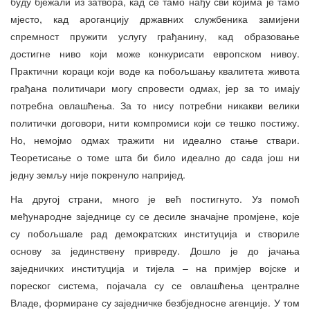
буду бјежали из затвора, кад се тамо нађу сви којима је тамо
мјесто, кад ароганцију државних службеника замијени
спремност пружити услугу грађанину, кад образовање
достигне ниво који може конкурисати европском нивоу.
Практични кораци који воде ка побољшању квалитета живота
грађана политичари могу спровести одмах, јер за то имају
потребна овлашћења. За то нису потребни никакви велики
политички договори, нити компромиси који се тешко постижу.
Но, немојмо одмах тражити ни идеално стање ствари.
Теоретисање о томе шта би било идеално до сада још ни
једну земљу није покренуло напријед.
На другој страни, много је већ постигнуто. Уз помоћ
међународне заједнице су се десиле значајне промјене, које
су побољшале рад демократских институција и створиле
основу за јединствену привреду. Дошло је до јачања
заједничких институција и тијела – на примјер војске и
пореског система, појачала су се овлашћења централне
Владе, формиране су заједничке безбједносне агенције. У том