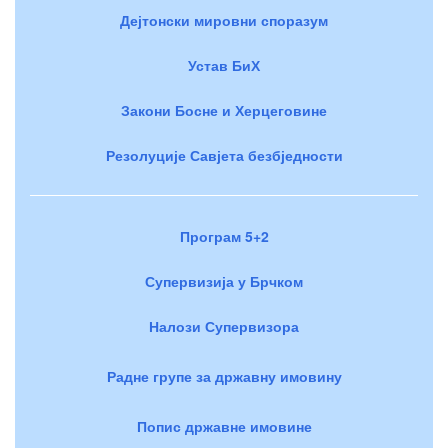
Дејтонски мировни споразум
Устав БиХ
Закони Босне и Херцеговине
Резолуције Савјета безбједности
Програм 5+2
Супервизија у Брчком
Налози Супервизора
Радне групе за државну имовину
Попис државне имовине