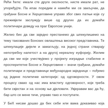
Рећи ћете: имали сте друге околности, нисте имали рат, не
упоређујте. Па ипак поредим и намеће ми се закључак, да
грађани Босне и Херцеговине управо због свих патњи које су
преживјели заслужују више од других да их домаћи
политичари доведу на праг Европске уније.
Желио бих да сви заједно престанемо да шпекулишемо на
тему такозваних Бонских овлаштења високог представника. Те
шпекулације дијеле и замагљују, на једној страни стварају
непотребну напетост а на другој нереалну еуфорију. Желим
да сви ми који учествујемо у пројекту изградње стабилне и
просперитетне Босне и Херцеговине – значи грађани, домаћи
политичари и представници међународне заједнице – пођемо
од једине политичке категорије: од одговорности. У овом
процесу свако од нас има властиту одговорност, које треба
бити свјестан и на основу ње дјеловати. Увјеравам вас да ћу,
бар што се мене тиче, управо тако и поступати.
У БиХ нисам дошао да бих себи или вама доказивао која