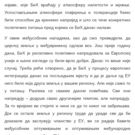
изјаве, које БиХ враћају у атмосферу напетости и мржње.
Успостављањем атмосфере повјерења и толеранције ћемо
бити способни да кренемо напријед и што се тиче конкретних
политичких питања пред којима се БиХ данас налази.
У овим међусобним нападима, као да смо превидјели, да
цијелој земљи у међувремену одлази воз. Још прије годину
дана, БиХ је релативно позитивно напредовала ка Европској
унији и њени изгледи су били врло добри. Данас то више није
случај. Треба рећи отворено, да је БиХ у процесу европских
интеграција данас на посљедњем мјесту и да је даље од ЕУ
него било која друга земља у вашем региону. Али није само то
у питању. Разлика се сваким даном повећава. Сви они
напредују – додуше свако другачијим темпом, али напредују.
За то вријеме ви стојите и чини се да то никог не забрињава.
Док се остале земље у региону труде да ураде све да би
доказале да заслужују чланство у ЕУ, ви се радије бавите
међусобним оптуживањем и оптуживањем међународне