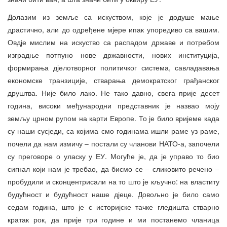
Долазим из земље са искуством, које је додуше мање
драстично, али до одређене мјере ипак упоредиво са вашим.
Овдје мислим на искуство са распадом државе и потребом
изградње потпуно нове државности, нових институција,
формирања дјелотворног политичког система, савладавања
економске транзиције, стварања демократског грађанског
друштва. Није било лако. Не тако давно, свега прије десет
година, високи међународни представник је назвао моју
земљу црном рупом на карти Европе. То је било вријеме када
су наши сусједи, са којима смо годинама ишли раме уз раме,
почели да нам измичу – постали су чланови НАТО-а, започели
су преговоре о уласку у ЕУ. Могуће је, да је управо то био
сигнал који нам је требао, да бисмо се – сликовито речено –
пробудили и сконцентрисали на то што је кључно: на властиту
будућност и будућност наше дјеце. Довољно је било само
седам година, што је с историјске тачке гледишта стварно
кратак рок, да прије три године и ми постанемо чланица