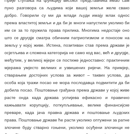
Прије ступања на функцију високог представника имао сам
пуно разговора са људима који вашој земљи желе свако
добро. Говорили су ми да млади људи имају млак однос
према властитој земљи и да би је многи напустили уколико би
им се за то пружила права прилика. Многима недостаје оно
што се другдје сматра обичним патриотизмом и поносом на
земљу у којој живе. Истина, позитиван став према држави је
осјетљива и сложена категорија не само код вас, већ и другдје,
међутим, у великој мјери се постиже једноставно: практичним
мјерама умјесто великих и узвишених ријечи. На примјер,
стварањем достојних услова за живот – таквих услова, да
особа која тражи посао не мора послодавца подмитити да би
добила посао. Поштовање грађана према држави у којој живе
расте онда када држава успијева ефикасно и правично
кажњавати корупцију, поткупљивање, велике финансијске
преваре, када јача правна држава и поштовање људских
права. Поштовање државе ће расти уколико оптужени за ратне
злочине буду стварно гоњени, уколико осуђени злочинци не