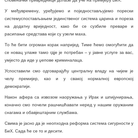
У међувремену, уређујемо и поједностављујемо порески
системуспостављањем јединственог система царина и пореза
на додатну вриједност, како би се сузбиле преваре и
расипање средстава који су узели маха.
То ће бити огроман корак напријед. Тиме ћемо омогућити да
се новац улаже тамо гдје је потребан – у јавне услуге за вас,
умјесто да иде у џепове криминалаца.
Успоставили смо одговарајућу централну владу на чијем је
челу премијер, као и у свакој нормалној европској
демократији.
Након афера са извозом наоружања у Ирак и шпијунирања,
коначно смо почели рашчишћавати неред у нашим оружаним
снагама и обавјештајним службама.
Свима је јасно да је неопходна реформа система сигурности у
БиХ. Сада ће се то и десити.