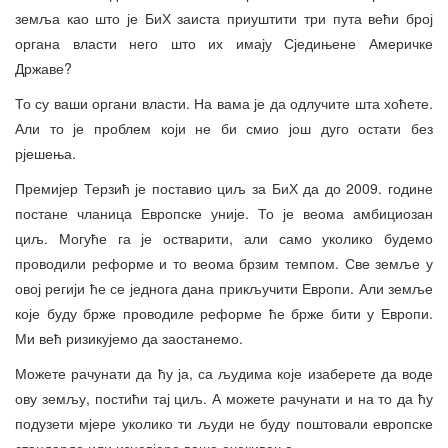
земља као што је БиХ заиста приуштити три пута већи број
органа власти него што их имају Сједињене Америчке
Државе?
То су ваши органи власти. На вама је да одлучите шта хоћете.
Али то је проблем који не би смио још дуго остати без
рјешења.
Премијер Терзић је поставио циљ за БиХ да до 2009. године
постане чланица Европске уније. То је веома амбициозан
циљ. Могуће га је остварити, али само уколико будемо
проводили реформе и то веома брзим темпом. Све земље у
овој регији ће се једнога дана прикључити Европи. Али земље
које буду брже проводиле реформе ће брже бити у Европи.
Ми већ ризикујемо да заостанемо.
Можете рачунати да ћу ја, са људима које изаберете да воде
ову земљу, постићи тај циљ. А можете рачунати и на то да ћу
подузети мјере уколико ти људи не буду поштовали европске
стандарде или изневјере ваша очекивања.