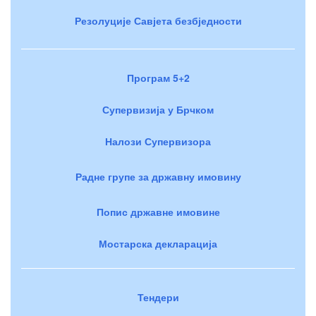
Резолуције Савјета безбједности
Програм 5+2
Супервизија у Брчком
Налози Супервизора
Радне групе за државну имовину
Попис државне имовине
Мостарска декларација
Тендери