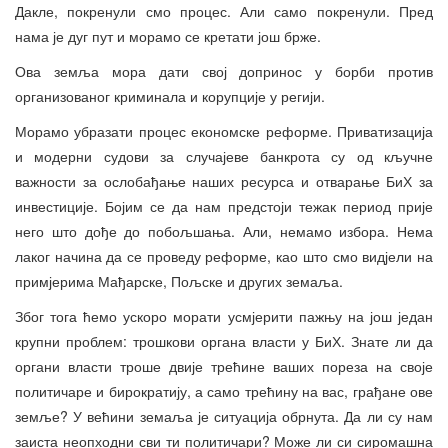
Дакле, покренули смо процес. Али само покренули. Пред
нама је дуг пут и морамо се кретати још брже.
Ова земља мора дати свој допринос у борби против
организованог криминала и корупције у регији.
Морамо убразати процес економске реформе. Приватизација
и модерни судови за случајеве банкрота су од кључне
важности за ослобађање наших ресурса и отварање БиХ за
инвестиције. Бојим се да нам предстоји тежак период прије
него што дође до побољшања. Али, немамо избора. Нема
лаког начина да се проведу реформе, као што смо видјели на
примјерима Мађарске, Пољске и других земаља.
Због тога ћемо ускоро морати усмјерити пажњу на још један
крупни проблем: трошкови органа власти у БиХ. Знате ли да
органи власти троше двије трећине ваших пореза на своје
политичаре и бирократију, а само трећину на вас, грађане ове
земље? У већини земаља је ситуација обрнута. Да ли су нам
заиста неопходни сви ти политичари? Може ли си сиромашна