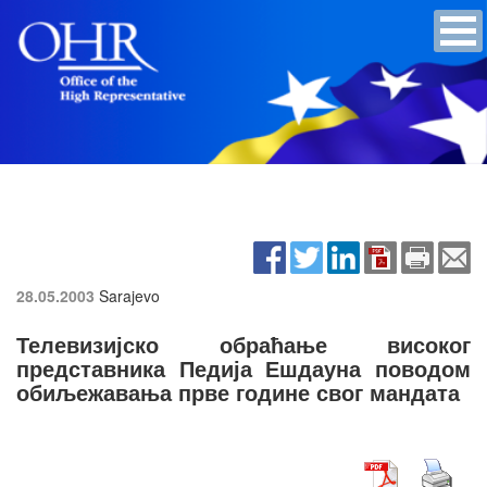
28.05.2003
Sarajevo
Телевизијско обраћање високог
представника Педија Ешдауна поводом
обиљежавања прве године свог мандата