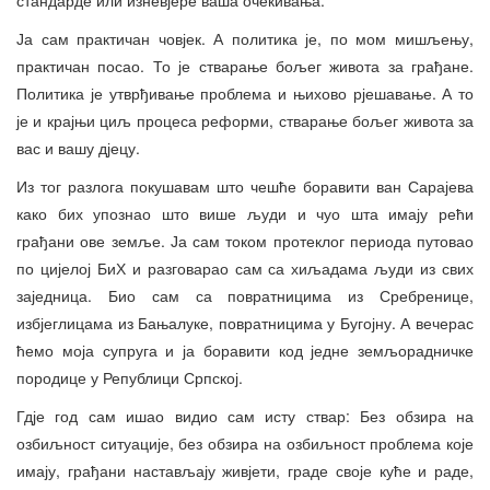
Ја сам практичан човјек. А политика је, по мом мишљењу,
практичан посао. То је стварање бољег живота за грађане.
Политика је утврђивање проблема и њихово рјешавање. А то
је и крајњи циљ процеса реформи, стварање бољег живота за
вас и вашу дјецу.
Из тог разлога покушавам што чешће боравити ван Сарајева
како бих упознао што више људи и чуо шта имају рећи
грађани ове земље. Ја сам током протеклог периода путовао
по цијелој БиХ и разговарао сам са хиљадама људи из свих
заједница. Био сам са повратницима из Сребренице,
избјеглицама из Бањалуке, повратницима у Бугојну. А вечерас
ћемо моја супруга и ја боравити код једне земљорадничке
породице у Републици Српској.
Гдје год сам ишао видио сам исту ствар: Без обзира на
озбиљност ситуације, без обзира на озбиљност проблема које
имају, грађани настављају живјети, граде своје куће и раде,