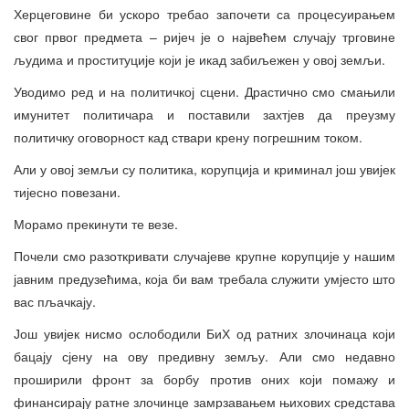
Херцеговине би ускоро требао започети са процесуирањем
свог првог предмета – ријеч је о највећем случају трговине
људима и проституције који је икад забиљежен у овој земљи.
Уводимо ред и на политичкој сцени. Драстично смо смањили
имунитет политичара и поставили захтјев да преузму
политичку оговорност кад ствари крену погрешним током.
Али у овој земљи су политика, корупција и криминал још увијек
тијесно повезани.
Морамо прекинути те везе.
Почели смо разоткривати случајеве крупне корупције у нашим
јавним предузећима, која би вам требала служити умјесто што
вас пљачкају.
Још увијек нисмо ослободили БиХ од ратних злочинаца који
бацају сјену на ову предивну земљу. Али смо недавно
проширили фронт за борбу против оних који помажу и
финансирају ратне злочинце замрзавањем њихових средстава