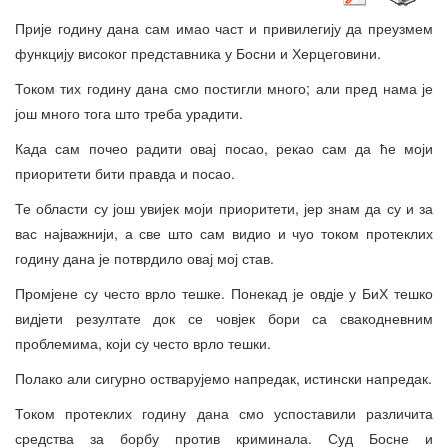
Прије годину дана сам имао част и привилегију да преузмем
функцију високог представника у Босни и Херцеговини.
Током тих годину дана смо постигли много; али пред нама је
још много тога што треба урадити.
Када сам почео радити овај посао, рекао сам да ће моји
приоритети бити правда и посао.
Те области су још увијек моји приоритети, јер знам да су и за
вас најважнији, а све што сам видио и чуо током протеклих
годину дана је потврдило овај мој став.
Промјене су често врло тешке. Понекад је овдје у БиХ тешко
видјети резултате док се човјек бори са свакодневним
проблемима, који су често врло тешки.
Полако али сигурно остварујемо напредак, истински напредак.
Током протеклих годину дана смо успоставили различита
средства за борбу против криминала. Суд Босне и