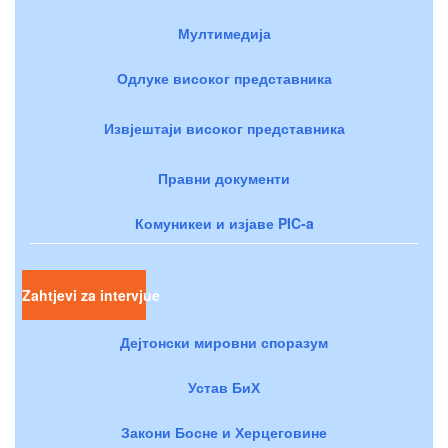
Мултимедија
Одлуке високог представника
Извјештаји високог представника
Правни документи
Комуникеи и изјаве PIC-a
Zahtjevi za intervjue
Дејтонски мировни споразум
Устав БиХ
Закони Босне и Херцеговине