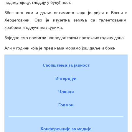
подижу дјецу, гледају у будућност.
Због тога сам и даље оптимиста када је ријеч о Босни и
Херцеговини. Ово је изузетна земља са талентованим,
храбрим и одлучним људима.
Заједно смо постигли напредак током протеклих годину дана.
Али у години која је пред нама морамо још даље и брже
Саопштења за јавност
Интервјуи
Чланци
Говори
Конференције за медије