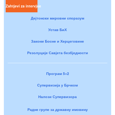
Zahtjevi za intervjue
Дејтонски мировни споразум
Устав БиХ
Закони Босне и Херцеговине
Резолуције Савјета безбједности
Програм 5+2
Супервизија у Брчком
Налози Супервизора
Радне групе за државну имовину