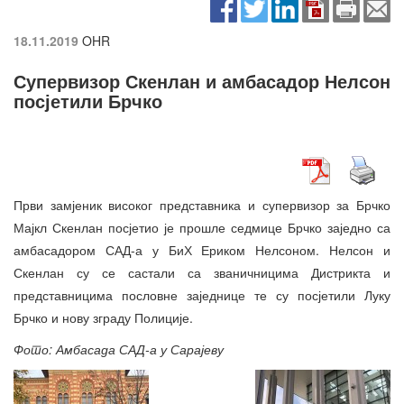
18.11.2019
OHR
Супервизор Скенлан и амбасадор Нелсон
посјетили Брчко
Први замјеник високог представника и супервизор за Брчко
Мајкл Скенлан посјетио је прошле седмице Брчко заједно са
амбасадором САД-а у БиХ Ериком Нелсоном. Нелсон и
Скенлан су се састали са званичницима Дистрикта и
представницима пословне заједнице те су посјетили Луку
Брчко и нову зграду Полиције.
Фото: Амбасада САД-а у Сарајеву