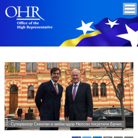
Супервизор Скенлан и амбасадор Нелсон посјетили Брчко