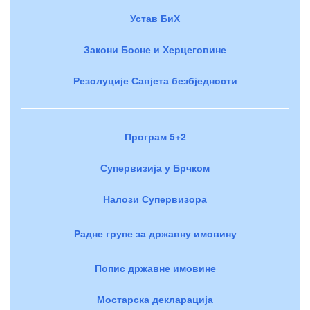
Устав БиХ
Закони Босне и Херцеговине
Резолуције Савјета безбједности
Програм 5+2
Супервизија у Брчком
Налози Супервизора
Радне групе за државну имовину
Попис државне имовине
Мостарска декларација