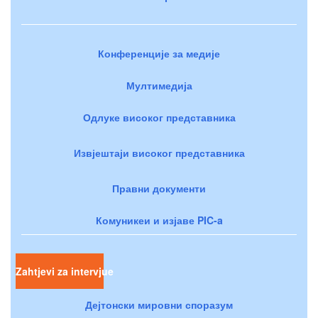
Конференције за медије
Мултимедија
Одлуке високог представника
Извјештаји високог представника
Правни документи
Комуникеи и изјаве PIC-a
Zahtjevi za intervjue
Дејтонски мировни споразум