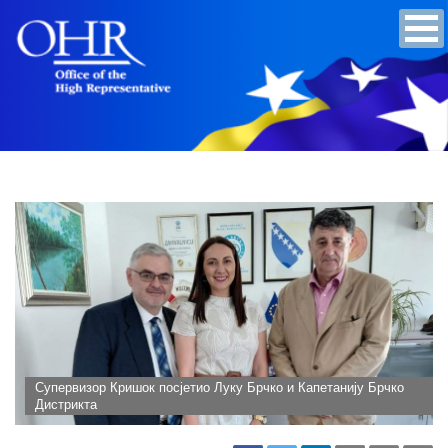
Супервизор Кришок посјетио Луку Брчко и Капетанију Брчко
Дистрикта