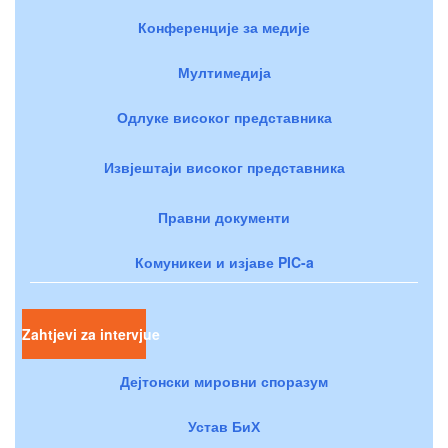
Конференције за медије
Мултимедија
Одлуке високог представника
Извјештаји високог представника
Правни документи
Комуникеи и изјаве PIC-a
Zahtjevi za intervjue
Дејтонски мировни споразум
Устав БиХ