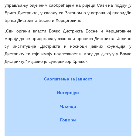
управљању ријечним саобраћајем на ријеци Сави на подручју
Брчко Дистрикта, у складу са Законом о унутрашњој пловидби
Брчко Дистрикта Босне и Херцеговине.
„Сви органи власти Брчко Дистрикта Босне и Херцеговине
морају да се придржавају закона и прописа Дистрикта. Једино
су институције Дистрикта и носиоци јавних функција у
Дистрикту ти који имају надлежност и могу да дјелују у Брчко
Дистрикту,“ изјавио је супервизор Кришок.
Саопштења за јавност
Интервјуи
Чланци
Говори