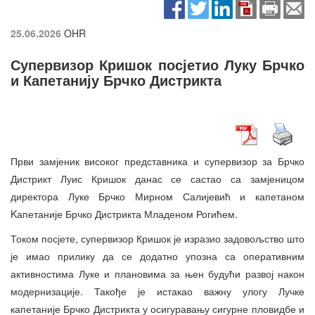
25.06.2026
OHR
Супервизор Кришок посјетио Луку Брчко
и Капетанију Брчко Дистрикта
Први замјеник високог представника и супервизор за Брчко
Дистрикт Луис Кришок данас се састао са замјеницом
директора Луке Брчко Мирном Салијевић и капетаном
Kапетаније Брчко Дистрикта Младеном Рогићем.
Током посјете, супервизор Кришок је изразио задовољство што
је имао прилику да се додатно упозна са оперативним
активностима Луке и плановима за њен будући развој након
модернизације. Такође је истакао важну улогу Лучке
капетаније Брчко Дистрикта у осигуравању сигурне пловидбе и