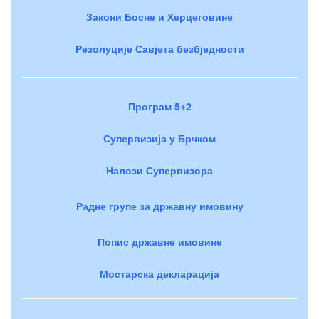
Закони Босне и Херцеговине
Резолуције Савјета безбједности
Програм 5+2
Супервизија у Брчком
Налози Супервизора
Радне групе за државну имовину
Попис државне имовине
Мостарска декларација