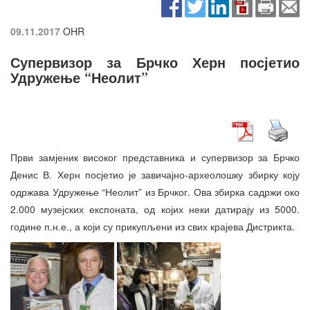
09.11.2017
OHR
Супервизор за Брчко Херн посјетио
Удружење “Неолит”
Први замјеник високог представника и супервизор за Брчко
Денис В. Херн посјетио је завичајно-археолошку збирку коју
одржава Удружење “Неолит” из Брчког. Ова збирка садржи око
2.000 музејских експоната, од којих неки датирају из 5000.
године п.н.е., а који су прикупљени из свих крајева Дистрикта.