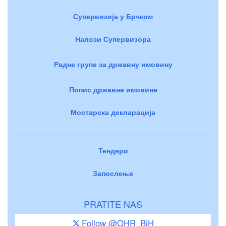
Супервизија у Брчком
Налози Супервизора
Радне групе за државну имовину
Попис државне имовине
Мостарска декларација
Тендери
Запослење
PRATITE NAS
Follow @OHR_BiH