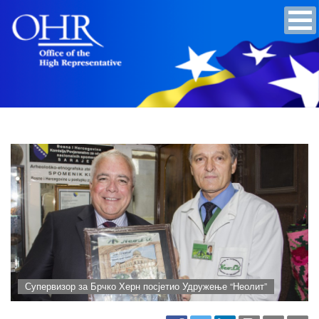
Супервизор за Брчко Херн посјетио Удружење “Неолит”