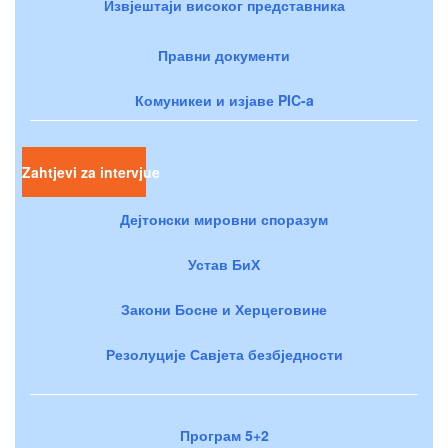
Извјештаји високог представника
Правни документи
Комуникеи и изјаве PIC-a
Zahtjevi za intervjue
Дејтонски мировни споразум
Устав БиХ
Закони Босне и Херцеговине
Резолуције Савјета безбједности
Програм 5+2