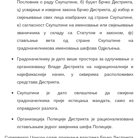
Пословник о раду Скупштине, б) буџет Брчко Дистрикта,
ц) усвајање и измјене закона Брчко Дистрикта, д) избор и
смјењивање свих лица изабраних од стране Скупштине,
е) сагласност Скупштине на именовање или смјењивање
званичника у складу са Статутом и законом, ф)
стављање вета од стране Скупштине на
градоначелникова именовања шефова Одјељења.
Градоначелнику је дато више простора за одлучивање о
организовању Владе Дистрикта на најрационалнији и
најефикаснији начин, у оквирима расположивих
средстава Дистрикта.
Скупштини је дато овлаштење да смијени
градоначелника прије истицања мандата, само из
оправданог разлога.
Организација Полиције Дистрикта је рационализована
остављањем једног замјеника шефа Полиције.
Супервизор Џонсон одаје признање властима Брчко Дистрикта