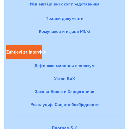
Извјештаји високог представника
Правни документи
Комуникеи и изјаве PIC-a
Zahtjevi za intervjue
Дејтонски мировни споразум
Устав БиХ
Закони Босне и Херцеговине
Резолуције Савјета безбједности
Програм 5+2