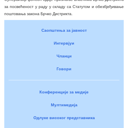
за посвећеност у раду у складу са Статутом и обезбјеђивање
поштовања закона Брчко Дистрикта.
Саопштења за јавност
Интервјуи
Чланци
Говори
Конференције за медије
Мултимедија
Одлуке високог представника