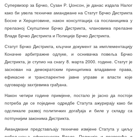
Супервизор за Брчко, Сузан Р. Џонсон, је данас издала Налог
како би увела техничке амандмане на Статут Брчко Дистрикта
Босне и Херцеговине, након консултација са посланицима у
прелазној Скупштини Брчко Дистрикта, члановима прелазне
Владе Брчко Дистрикта и Полиције Брчко Дистрикта.
Статут Брчко Дистрикта, кључни документ за имплементацију
Коначне арбитражне одлуке, и оснивачка повеља Брчко
Дистрикта, је ступио на снагу 8. марта 2000. године. Статут је
заснован на демократским принципима владавине права,
ефикасне и транспарентне јавне управе и власти које
одговарају захтјевима грађана.
Након четири године примјене, постало је јасно да постоји
потреба де се поједине одредбе Статута ажурирају како би
одсликале развој политичких догађаја и биле у складу са
потпунијим законима Дистрикта.
Амандмани представљају техничке измјене Статута у циљу
побољшања ефикасности Владе, Полиције и правосуђа и