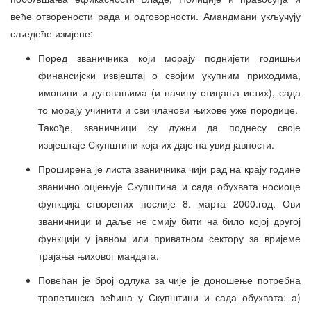
веће отворености рада и одговорности. Амандмани укључују
сљедеће измјене:
Поред званичника који морају поднијети годишњи
финансијски извјештај о својим укупним приходима,
имовини и дуговањима (и начину стицања истих), сада
то морају учинити и сви чланови њихове уже породице.
Такође, званичници су дужни да поднесу своје
извјештаје Скупштини која их даје на увид јавности.
Проширена је листа званичника чији рад на крају године
званично оцјењује Скупштина и сада обухвата носиоце
функција створених послије 8. марта 2000.год. Ови
званичници и даље не смију бити на било којој другој
функцији у јавном или приватном сектору за вријеме
трајања њиховог мандата.
Повећан је број одлука за чије је доношење потребна
тропетинска већина у Скупштини и сада обухвата: а)