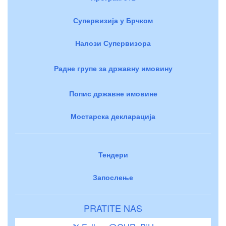
Супервизија у Брчком
Налози Супервизора
Радне групе за државну имовину
Попис државне имовине
Мостарска декларација
Тендери
Запослење
PRATITE NAS