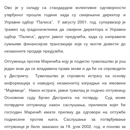
Ово је у складу са стандардом колективне одговорности
утврђеног прошле године када су смијењени директор и
Управни одбор “Палиса”. У августу 2001. год. супервизор је
тражио од градоначелника да смијени директора и Управни
одбор “Палиса”, другог јавног предузећа, када су направили
сумњиве финансијске трансакције које су могле довести до
незаконите продаје предузећа.
Оптужница против Маричића коју је подигло тужилаштво је још
један знак да се владавина права може и да ће се спроводити
у Дистрикту. Тужилаштво је спровело истрагу на основу
информација о наводној незаконитој изградњи на имовини
“Мајевице”. Након истраге, јавни тужилац је поднио оптужницу
Основном суду Брчко Дистрикта на потврду. Суд може
потврдити оптужницу након саслушања, приликом којег ће
господин Маричић имати прилику да одговори на оптужбе
поднесене против њега. Саслушање за потврђивање
оптужнице је било заказано за 19. јули 2002. год. и поново за