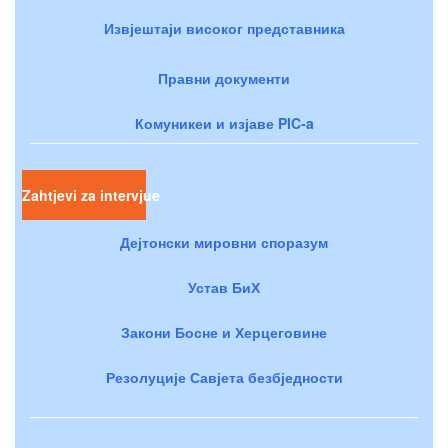
Извјештаји високог представника
Правни документи
Комуникеи и изјаве PIC-a
Zahtjevi za intervjue
Дејтонски мировни споразум
Устав БиХ
Закони Босне и Херцеговине
Резолуције Савјета безбједности