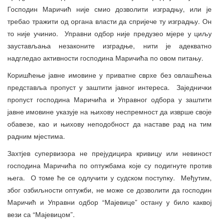
Господин Маричић није смио дозволити изградњу, или је
требао тражити од органа власти да спријече ту изградњу. Он
то није учинио. Управни одбор није предузео мјере у циљу
заустављања незаконите изградње, нити је адекватно
надгледао активности господина Маричића по овом питању.
Коришћење јавне имовине у приватне сврхе без овлашћења
представља пропуст у заштити јавног интереса. Заједнички
пропуст господина Маричића и Управног одбора у заштити
јавне имовине указује на њихову неспремност да изврше своје
обавезе, као и њихову неподобност да наставе рад на тим
радним мјестима.
Захтјев супервизора не прејудицира кривицу или невиност
господина Маричића по оптужбама које су подигнуте против
њега. О томе ће се одлучити у судском поступку. Међутим,
због озбиљности оптужби, не може се дозволити да господин
Маричић и Управни одбор “Мајевице” остану у било каквој
вези са “Мајевицом”.