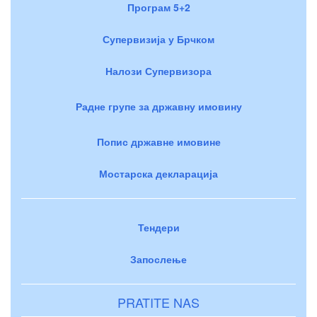
Програм 5+2
Супервизија у Брчком
Налози Супервизора
Радне групе за државну имовину
Попис државне имовине
Мостарска декларација
Тендери
Запослење
PRATITE NAS