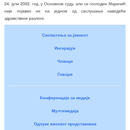
24. јули 2002. год. у Основном суду, али се господин Маричић
није појавио ни на једном од саслушања наводећи
здравствене разлоге.
Саопштења за јавност
Интервјуи
Чланци
Говори
Конференције за медије
Мултимедија
Одлуке високог представника