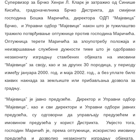
Супервизор за Брчко Хенри Л. Кларк је затражио од Синише
Кисића, градоначелника Брчко Дистрикта, да смијени
господина Бошка Маричића, директора ОДП “Мајевица”
Брчко, и Управни одбор “Мајевице” након што је тужилаштво
тражило потврђивање оптужнице против господина Маричића.
Оптужница терети Маричића за злоупотребу положаја и
неизвршавање службене дужности тиме што је одобравао
незакониту изградњу стамбених објеката на имовини
“Мајевице” за своју, као и за других 30 породица, у периоду
између јануара 2000. год. и маја 2002. год., а без уплате било
каквих накнада за земљиште или прибављања дозвола за
градњу.
“Мајевица” је јавно предузеће. Директор и Управни одбор
“Мајевице”, као и сви директори и Управни одбори јавних
предузећа, су одговорни да управљају предузећем и
имовином предузећа у корист Дистрикта. Умјесто тога,
господин Маричић је, према оптужници, искористио имовину
предузећа и дозволио незакониту изградњу објеката.