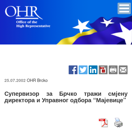
25.07.2002
OHR Brcko
Супервизор за Брчко тражи смјену
директора и Управног одбора “Мајевице”