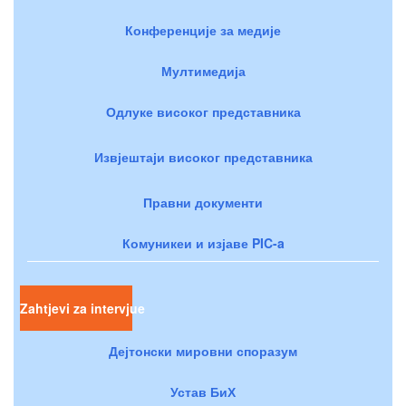
Конференције за медије
Мултимедија
Одлуке високог представника
Извјештаји високог представника
Правни документи
Комуникеи и изјаве PIC-a
Zahtjevi za intervjue
Дејтонски мировни споразум
Устав БиХ