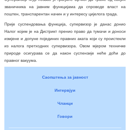
званичника на јавним функцијама да спроводе власт на
поштен, транспарентан начин и у интересу цијелога града.
Прије суспендовања функција, супервизор је данас донио
Налог којим је на Дистрикт пренио право да тумачи и доноси
измјене и допуне појединих правних аката који су проистекли
из налога претходних супервизора. Овом мјером техничке
природе осигурава се да након суспензије неће доћи до
правног вакуума.
Саопштења за јавност
Интервјуи
Чланци
Говори