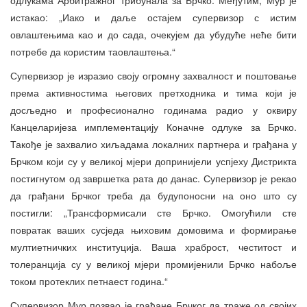
истакао: „Иако и даље остајем супервизор с истим
овлаштењима као и до сада, очекујем да убудуће неће бити
потребе да користим таовлаштења.“
Супервизор је изразио своју огромну захвалност и поштовање
према активностима његових претходника и тима који је
досљедно и професионално годинама радио у оквиру
Канцеларијеза имплементацију Коначне одлуке за Брчко.
Такође је захвалио хиљадама локалних партнера и грађана у
Брчком који су у великој мјери допринијели успјеху Дистрикта
постигнутом од завршетка рата до данас. Супервизор је рекао
да грађани Брчког треба да будупоносни на оно што су
постигли: „Трансформисали сте Брчко. Омогућили сте
повратак ваших сусједа њиховим домовима и формирање
мултиетничких институција. Ваша храброст, честитост и
толеранција су у великој мјери промијенили Брчко набоље
током протеклих петнаест година.“
Супервизор Мур позвао је грађане Брчког да траже од својих