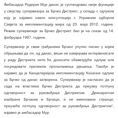
Aмбасадор Родерик Мур данас је суспендовао своје функције
у својству супервизора за Брчко Дистрикт, у складу с одлуком
коју је најавио након консултација с Управним одбором
Савјета за имплементацију мира од 23. маја 2012. године.
Режим супервизије за Брчко Дистрикт био је на снази од 14.
фебруара 1997. године.
Супервизор је свим грађанима Брчког упутио писмо у којем
објашњава да он, од данас, више не намјерава интервенисати
у раду Дистрикта нити ће доносити обавезујуће одлуке или
посредовати приликом проналажења рјешења. Такође је
најавио да је Канцеларијаза имплементацију Коначне одлуке
за Брчко од данас затворена. Супервизор је нагласио да је
сада на властима Брчко Дистрикта да преузму потпуну
одговорност за руковођење Дистриктом. „Демократски
изабране Брчанке и Брчаци, а не именовани странци,
преузеће потпуну одговорност за руковођење Дистриктом“,
изјавио је амбасадор Мур.