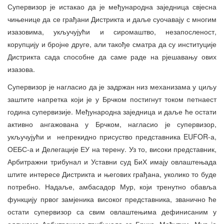
Супервизор је истакао да је међународна заједница свјесна
чињенице да се грађани Дистрикта и даље суочавају с многим
изазовима, укључујући и сиромаштво, незапосленост,
корупцију и бројне друге, али такође сматра да су институције
Дистрикта сада способне да саме раде на рјешавању ових
изазова.
Супервизор је нагласио да је задржан низ механизама у циљу
заштите напретка који је у Брчком постигнут током петнаест
година супервизије. Међународна заједница и даље ће остати
активно ангажована у Брчком, нагласио је супервизор,
укључујући и непрекидно присуство представника EUFOR-а,
ОЕБС-а и Делегације ЕУ на терену. Уз то, високи представник,
Арбитражни трибунал и Уставни суд БиХ имају овлаштењада
штите интересе Дистрикта и његових грађана, уколико то буде
потребно. Надаље, амбасадор Мур, који тренутно обавља
функцију првог замјеника високог представника, званично ће
остати супервизор са свим овлаштењима дефинисаним у
одлукама Арбитражног трибунала за Брчко. Међутим, Мур је