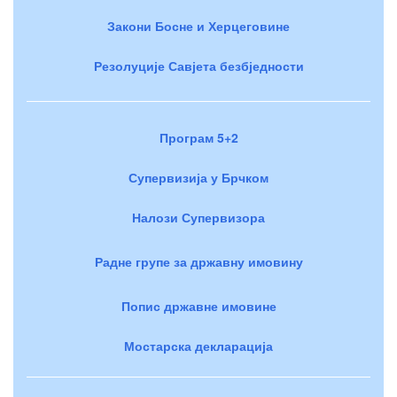
Закони Босне и Херцеговине
Резолуције Савјета безбједности
Програм 5+2
Супервизија у Брчком
Налози Супервизора
Радне групе за државну имовину
Попис државне имовине
Мостарска декларација