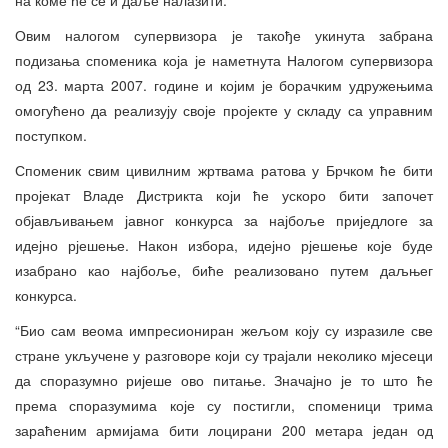
Овим налогом супервизора је такође укинута забрана
подизања споменика која је наметнута Налогом супервизора
од 23. марта 2007. године и којим је борачким удружењима
омогућено да реализују своје пројекте у складу са управним
поступком.
Споменик свим цивилним жртвама ратова у Брчком ће бити
пројекат Владе Дистрикта који ће ускоро бити започет
објављивањем јавног конкурса за најбоље приједлоге за
идејно рјешење. Након избора, идејно рјешење које буде
изабрано као најбоље, биће реализовано путем даљњег
конкурса.
“Био сам веома импресиониран жељом коју су изразиле све
стране укључене у разговоре који су трајали неколико мјесеци
да споразумно ријеше ово питање. Значајно је то што ће
према споразумима које су постигли, споменици трима
зараћеним армијама бити лоцирани 200 метара један од