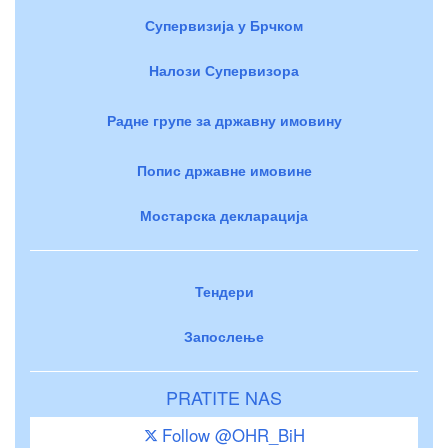
Супервизија у Брчком
Налози Супервизора
Радне групе за државну имовину
Попис државне имовине
Мостарска декларација
Тендери
Запослење
PRATITE NAS
Follow @OHR_BiH