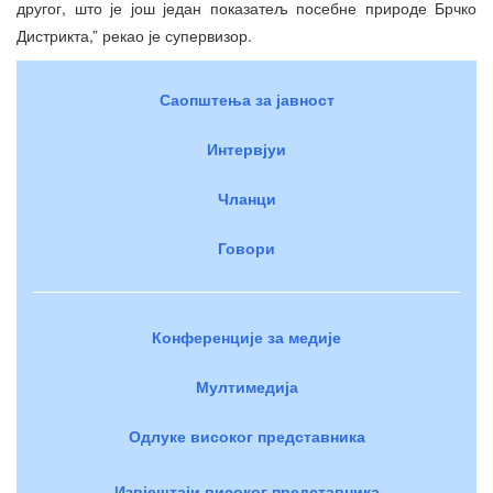
другог, што је још један показатељ посебне природе Брчко
Дистрикта,” рекао је супервизор.
Саопштења за јавност
Интервјуи
Чланци
Говори
Конференције за медије
Мултимедија
Одлуке високог представника
Извјештаји високог представника