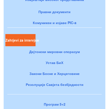
Правни документи
Комуникеи и изјаве PIC-a
Zahtjevi za intervjue
Дејтонски мировни споразум
Устав БиХ
Закони Босне и Херцеговине
Резолуције Савјета безбједности
Програм 5+2