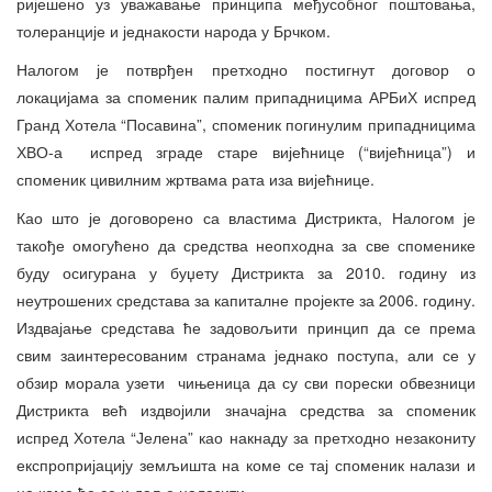
ријешено уз уважавање принципа међусобног поштовања,
толеранције и једнакости народа у Брчком.
Налогом је потврђен претходно постигнут договор о
локацијама за споменик палим припадницима АРБиХ испред
Гранд Хотела “Посавина”, споменик погинулим припадницима
ХВО-а испред зграде старе вијећнице (“вијећница”) и
споменик цивилним жртвама рата иза вијећнице.
Као што је договорено са властима Дистрикта, Налогом је
такође омогућено да средства неопходна за све споменике
буду осигурана у буџету Дистрикта за 2010. годину из
неутрошених средстава за капиталне пројекте за 2006. годину.
Издвајање средстава ће задовољити принцип да се према
свим заинтересованим странама једнако поступа, али се у
обзир морала узети чињеница да су сви порески обвезници
Дистрикта већ издвојили значајна средства за споменик
испред Хотела “Јелена” као накнаду за претходно незакониту
експропријацију земљишта на коме се тај споменик налази и
на коме ће се и даље налазити.