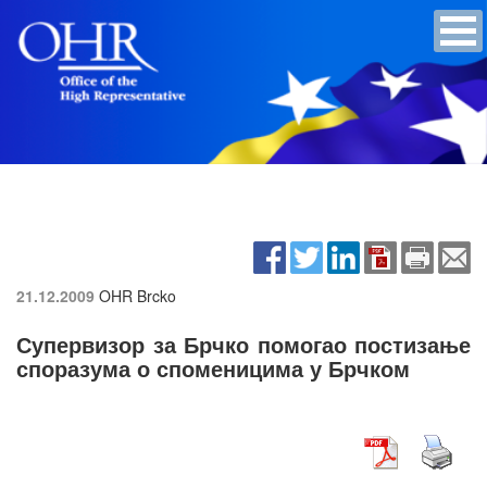
21.12.2009
OHR Brcko
Супервизор за Брчко помогао постизање
споразума о споменицима у Брчком