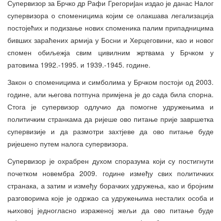
Супервизор за Брчко др Рафи Грегориjан издао је данас Налог
супервизора о споменицима којим се олакшава легализација
постојећих и подизање нових споменика палим припадницима
бивших зараћених армија у Босни и Херцеговини, као и новог
спомен обиљежја свим цивилним жртвама у Брчком у
ратовима 1992.-1995. и 1939.-1945. године.
Закон о споменицима и симболима у Брчком постоји од 2003.
године, али његова потпуна примјена је до сада била спорна.
Стога је супервизор одлучио да помогне удружењима и
политичким странкама да ријеше ово питање прије завршетка
супервизије и да размотри захтјеве да ово питање буде
ријешено путем налога супервизора.
Супервизор је охрабрен духом споразума који су постигнути
почетком новембра 2009. године између свих политичких
странака, а затим и између борачких удружења, као и бројним
разговорима које је одржао са удружењима несталих особа и
њиховој једногласно израженој жељи да ово питање буде