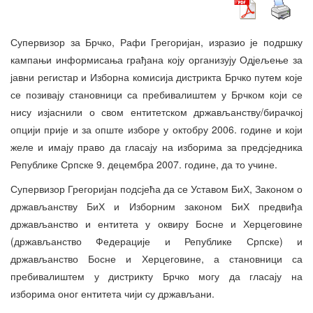
Супервизор за Брчко, Рафи Грегоријан, изразио је подршку
кампањи информисања грађана коју организују Одјељење за
јавни регистар и Изборна комисија дистрикта Брчко путем које
се позивају становници са пребивалиштем у Брчком који се
нису изјаснили о свом ентитетском држављанству/бирачкој
опцији прије и за опште изборе у октобру 2006. године и који
желе и имају право да гласају на изборима за предсједника
Републике Српске 9. децембра 2007. године, да то учине.
Супервизор Грегоријан подсјећа да се Уставом БиХ, Законом о
држављанству БиХ и Изборним законом БиХ предвиђа
држављанство и ентитета у оквиру Босне и Херцеговине
(држављанство Федерације и Републике Српске) и
држављанство Босне и Херцеговине, а становници са
пребивалиштем у дистрикту Брчко могу да гласају на
изборима оног ентитета чији су држављани.