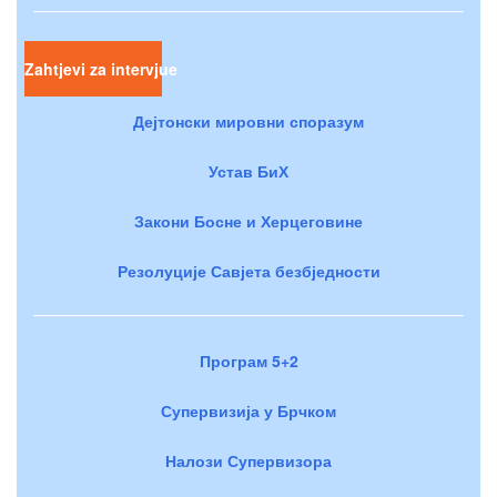
Zahtjevi za intervjue
Дејтонски мировни споразум
Устав БиХ
Закони Босне и Херцеговине
Резолуције Савјета безбједности
Програм 5+2
Супервизија у Брчком
Налози Супервизора