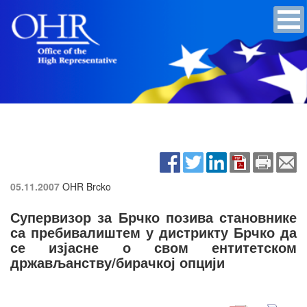
05.11.2007
OHR Brcko
Супервизор за Брчко позива становнике
са пребивалиштем у дистрикту Брчко да
се изјасне о свом ентитетском
држављанству/бирачкој опцији