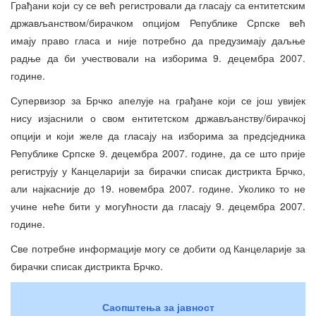
Грађани који су се већ регистровали да гласају са ентитетским
држављанством/бирачком опцијом Републике Српске већ
имају право гласа и није потребно да предузимају даљње
радње да би учествовали на изборима 9. децембра 2007.
године.
Супервизор за Брчко апелује на грађане који се још увијек
нису изјаснили о свом ентитетском држављанству/бирачкој
опцији и који желе да гласају на изборима за предсједника
Републике Српске 9. децембра 2007. године, да се што прије
региструју у Канцеларији за бирачки списак дистрикта Брчко,
али најкасније до 19. новембра 2007. године. Уколико то не
учине неће бити у могућности да гласају 9. децембра 2007.
године.
Све потребне информације могу се добити од Канцеларије за
бирачки списак дистрикта Брчко.
Саопштења за јавност