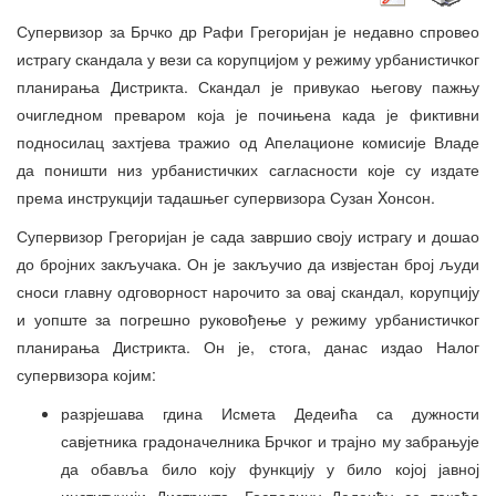
Супервизор за Брчко др Рафи Грегоријан је недавно спровео
истрагу скандала у вези са корупцијом у режиму урбанистичког
планирања Дистрикта. Скандал је привукао његову пажњу
очигледном преваром која је почињена када је фиктивни
подносилац захтјева тражио од Апелационе комисије Владе
да поништи низ урбанистичких сагласности које су издате
према инструкцији тадашњег супервизора Сузан Xонсон.
Супервизор Грегоријан је сада завршио своју истрагу и дошао
до бројних закључака. Он је закључио да извјестан број људи
сноси главну одговорност нарочито за овај скандал, корупцију
и уопште за погрешно руковођење у режиму урбанистичког
планирања Дистрикта. Он је, стога, данас издао Налог
супервизора којим:
разрјешава гдина Исмета Дедеића са дужности
савјетника градоначелника Брчког и трајно му забрањује
да обавља било коју функцију у било којој јавној
институцији Дистрикта. Господину Дедеићу се такође