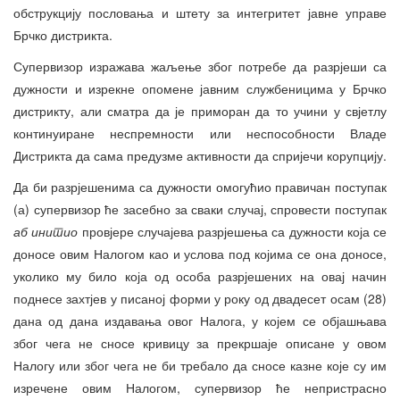
обструкцију пословања и штету за интегритет јавне управе
Брчко дистрикта.
Супервизор изражава жаљење због потребе да разрјеши са
дужности и изрекне опомене јавним службеницима у Брчко
дистрикту, али сматра да је приморан да то учини у свјетлу
континуиране неспремности или неспособности Владе
Дистрикта да сама предузме активности да спријечи корупцију.
Да би разрјешенима са дужности омогућио правичан поступак
(а) супервизор ће засебно за сваки случај, спровести поступак
аб инитио
провјере случајева разрјешења са дужности која се
доносе овим Налогом као и услова под којима се она доносе,
уколико му било која од особа разрјешених на овај начин
поднесе захтјев у писаној форми у року од двадесет осам (28)
дана од дана издавања овог Налога, у којем се објашњава
због чега не сносе кривицу за прекршаје описане у овом
Налогу или због чега не би требало да сносе казне које су им
изречене овим Налогом, супервизор ће непристрасно