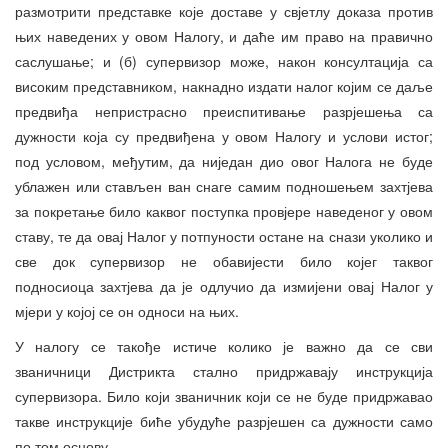
размотрити представке које доставе у свјетлу доказа против
њих наведених у овом Налогу, и даће им право на правично
саслушање; и (б) супервизор може, након консултација са
високим представником, накнадно издати налог којим се даље
предвиђа непристрасно преиспитивање разрјешења са
дужности која су предвиђена у овом Налогу и услови истог;
под условом, међутим, да ниједан дио овог Налога не буде
ублажен или стављен ван снаге самим подношењем захтјева
за покретање било каквог поступка провјере наведеног у овом
ставу, те да овај Налог у потпуности остане на снази уколико и
све док супервизор не обавијести било којег таквог
подносиоца захтјева да је одлучио да измијени овај Налог у
мјери у којој се он односи на њих.
У налогу се такође истиче колико је важно да се сви
званичници Дистрикта стално придржавају инструкција
супервизора. Било који званичник који се не буде придржавао
такве инструкције биће убудуће разрјешен са дужности само
по том основу.