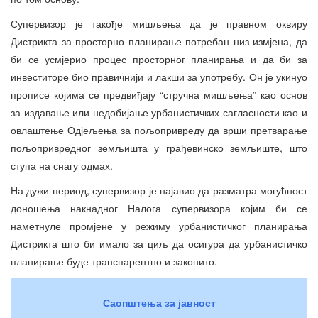
Супервизор је такође мишљења да је правном оквиру
Дистрикта за просторно планирање потребан низ измјена, да
би се усмјерио процес просторног планирања и да би за
инвеститоре био правичнији и лакши за употребу. Он је укинуо
прописе којима се предвиђају “стручна мишљења” као основ
за издавање или недобијање урбанистичких сагласности као и
овлаштење Одјељења за пољопривреду да врши претварање
пољопривредног земљишта у грађевинско земљиште, што
ступа на снагу одмах.
На дужи период, супервизор је најавио да разматра могућност
доношења накнадног Налога супервизора којим би се
наметнуле промјене у режиму урбанистичког планирања
Дистрикта што би имало за циљ да осигура да урбанистичко
планирање буде транспарентно и законито.
Саопштења за јавност