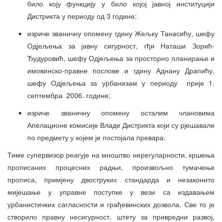
било коју функцију у било којој јавној институцији
Дистрикта у периоду од 3 године;
изриче званичну опомену гдину Жељку Танасићу, шефу
Одјељења за јавну сигурност, гђи Наташи Зорић-
Ђудуровић, шефу Одјељења за просторно планирање и
имовинско-правне послове и гдину Аднану Драпићу,
шефу Одјељења за урбанизам у периоду прије 1.
септембра 2006. године;
изриче званичну опомену осталим члановима
Апелационе комисије Владе Дистрикта који су рјешавали
по предмету у којем је постојала превара.
Тиме супервизор реагује на мноштво нерегуларности, кршења
прописаних процесних радњи, произвољно тумачење
прописа, примјену двоструких стандарда и незаконито
мијешање у управне поступке у вези са издавањем
урбанистичких сагласности и грађевинских дозвола. Све то је
створило правну несигурност, штету за привредни развој,