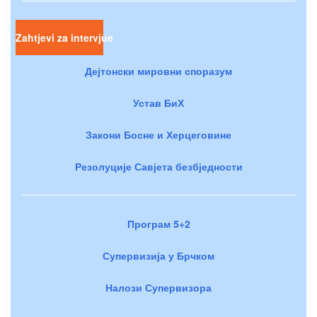
Zahtjevi za intervjue
Дејтонски мировни споразум
Устав БиХ
Закони Босне и Херцеговине
Резолуције Савјета безбједности
Програм 5+2
Супервизија у Брчком
Налози Супервизора