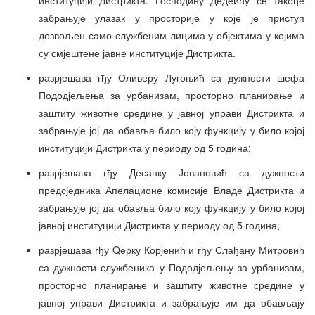
забрањује улазак у просторије у које је приступ
дозвољен само службеним лицима у објектима у којима
су смјештене јавне институције Дистрикта.
разрјешава гђу Оливеру Лугоњић са дужности шефа
Пододјељења за урбанизам, просторно планирање и
заштиту животне средине у јавној управи Дистрикта и
забрањује јој да обавља било коју функцију у било којој
институцији Дистрикта у периоду од 5 година;
разрјешава гђу Десанку Јовановић са дужности
предсједника Апелационе комисије Владе Дистрикта и
забрањује јој да обавља било коју функцију у било којој
јавној институцији Дистрикта у периоду од 5 година;
разрјешава гђу Qерку Корјенић и гђу Слађану Митровић
са дужности службеника у Пододјељењу за урбанизам,
просторно планирање и заштиту животне средине у
јавној управи Дистрикта и забрањује им да обављају