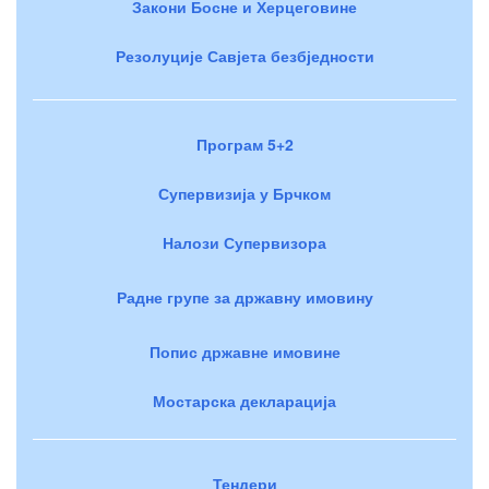
Закони Босне и Херцеговине
Резолуције Савјета безбједности
Програм 5+2
Супервизија у Брчком
Налози Супервизора
Радне групе за државну имовину
Попис државне имовине
Мостарска декларација
Тендери