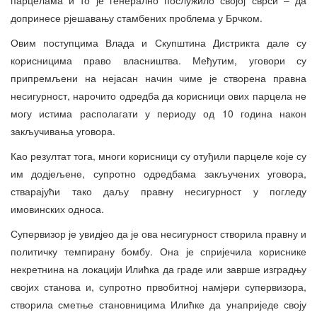
допринесе рјешавању стамбених проблема у Брчком.
Овим поступцима Влада и Скупштина Дистрикта дале су
корисницима право власништва. Међутим, уговори су
припремљени на нејасан начин чиме је створена правна
несигурност, нарочито одредба да корисници ових парцела не
могу истима располагати у периоду од 10 година након
закључивања уговора.
Као резултат тога, многи корисници су отуђили парцеле које су
им додјељене, супротно одредбама закључених уговора,
стварајући тако даљу правну несигурност у погледу
имовинских односа.
Супервизор је увидјео да је ова несигурност створила правну и
политичку темпирану бомбу. Она је спријечила кориснике
некретнина на локацији Илићка да граде или заврше изградњу
својих станова и, супротно првобитној намјери супервизора,
створила сметње становницима Илићке да унаприједе своју