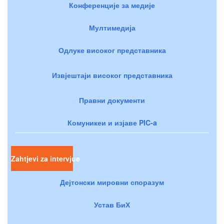
Конференције за медије
Мултимедија
Одлуке високог представника
Извјештаји високог представника
Правни документи
Комуникеи и изјаве PIC-a
Zahtjevi za intervjue
Дејтонски мировни споразум
Устав БиХ