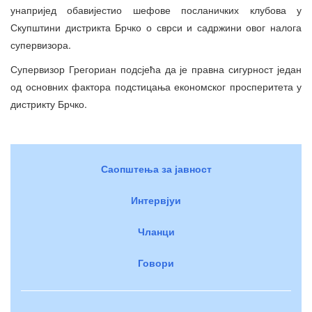
унапријед обавијестио шефове посланичких клубова у
Скупштини дистрикта Брчко о сврси и садржини овог налога
супервизора.
Супервизор Грегориан подсјећа да је правна сигурност један
од основних фактора подстицања економског просперитета у
дистрикту Брчко.
Саопштења за јавност
Интервјуи
Чланци
Говори