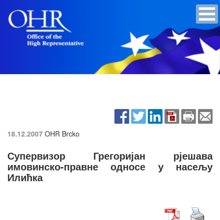
18.12.2007
OHR Brcko
Супервизор Грегоријан рјешава
имовинско-правне односе у насељу
Илићка