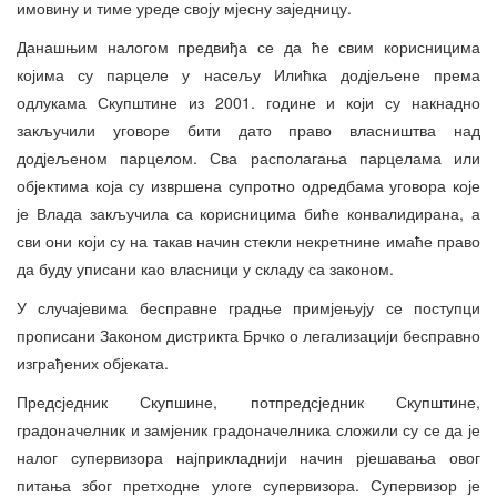
имовину и тиме уреде своју мјесну заједницу.
Данашњим налогом предвиђа се да ће свим корисницима
којима су парцеле у насељу Илићка додјељене према
одлукама Скупштине из 2001. године и који су накнадно
закључили уговоре бити дато право власништва над
додјељеном парцелом. Сва располагања парцелама или
објектима која су извршена супротно одредбама уговора које
је Влада закључила са корисницима биће конвалидирана, а
сви они који су на такав начин стекли некретнине имаће право
да буду уписани као власници у складу са законом.
У случајевима бесправне градње примјењују се поступци
прописани Законом дистрикта Брчко о легализацији бесправно
изграђених објеката.
Предсједник Скупшине, потпредсједник Скупштине,
градоначелник и замјеник градоначелника сложили су се да је
налог супервизора најприкладнији начин рјешавања овог
питања због претходне улоге супервизора. Супервизор је