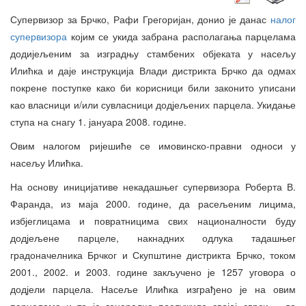
Супервизор за Брчко, Рафи Грегоријан, донио је данас
налог
супервизора
којим се укида забрана располагања парцелама
додијељеним за изградњу стамбених објеката у насељу
Илићка и даје инструкција Влади дистрикта Брчко да одмах
покрене поступке како би корисници били законито уписани
као власници и/или сувласници додјељених парцела. Укидање
ступа на снагу 1. јануара 2008. године.
Овим налогом ријешиће се имовинско-правни односи у
насељу Илићка.
На основу иницијативе некадашњег супервизора Роберта В.
Фаранда, из маја 2000. године, да расељеним лицима,
избјеглицама и повратницима свих националности буду
додјељене парцеле, накнадних одлука тадашњег
градоначелника Брчког и Скупштине дистрикта Брчко, током
2001., 2002. и 2003. године закључено је 1257 уговора о
додјели парцела. Насеље Илићка изграђено је на овим
парцелама и то је генерално послужило својој сврси – да