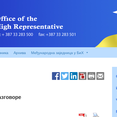
вника
Архива
Међународна заједница у БиХ
азговоре