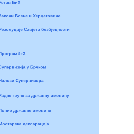
Устав БиХ
Закони Босне и Херцеговине
Резолуције Савјета безбједности
Програм 5+2
Супервизија у Брчком
Налози Супервизора
Радне групе за државну имовину
Попис државне имовине
Мостарска декларација