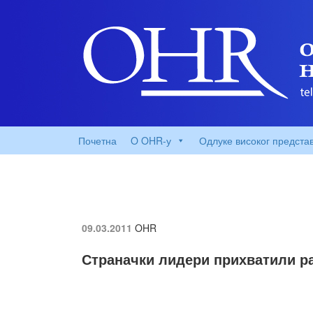
Почетна
O OHR-у
Одлуке високог предста
09.03.2011
OHR
Страначки лидери прихватили р