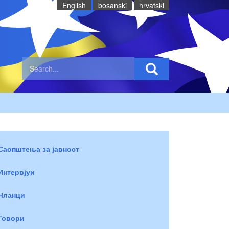
English
bosanski
hrvatski
Саопштења за јавност
Интервјуи
Чланци
Говори