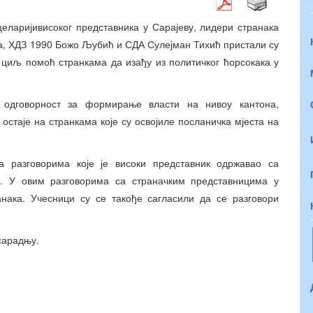
еларијивисоког представника у Сарајеву, лидери странака
а, ХДЗ 1990 Божо Љубић и СДА Сулејман Тихић пристали су
е циљ помоћ странкама да изађу из политичког ћорсокака у
 одговорност за формирање власти на нивоу кантона,
остаје на странкама које су освојиле посланичка мјеста на
а разговорима које је високи представник одржавао са
. У овим разговорима са страначким представницима у
анака. Учесници су се такође сагласили да се разговори
сарадњу.