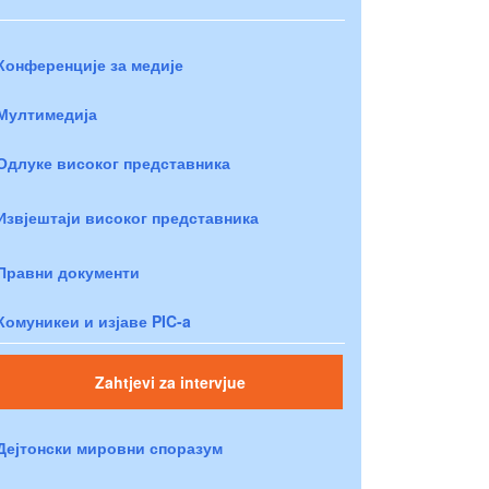
Конференције за медије
Мултимедија
Одлуке високог представника
Извјештаји високог представника
Правни документи
Комуникеи и изјаве PIC-a
Zahtjevi za intervjue
Дејтонски мировни споразум