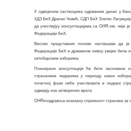
У одвојеним састанцима одржаним данас у Канц
ХДЗ БиХ Драган Човић, СДП БиХ Златко Лагумџиј
да учествујуу консултацијама са OHR-ом, чији ј
Федерацији БиХ.
Високи представник поново наглашава да је
Федерације БиХ и државном нивоу увијек била и 
октобарским изборима.
Планиране консултације ће бити засноване н
страначким лидерима у периоду након избора
почетној фази неће учествовати и лидери стр
одвијају иза затворених врата
OHRпоздравља исказану спремност странака за 