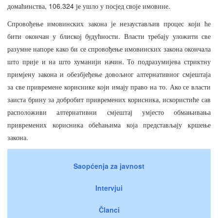
, 106.324
.
домаћинства
је
ушло
у
посјед
своје
имовине
Спровођење
имовинских
закона
је
незаустављив
процес
који
ће
.
бити
окончан
у
блиској
будућности
Власти
требају
уложити
све
разумне
напоре
како
би
се
спровођење
имовинских
закона
окончала
.
што
прије
и
на
што
хуманији
начин
То
подразумијева
стриктну
примјену
закона
и
обезбјеђење
довољног
алтернативног
смјештаја
.
за
све
привремене
кориснике
који
имају
право
на
то
Ако
се
власти
,
заиста
брину
за
добробит
привремених
корисника
искористиће
сав
расположиви
алтернативни
смјештај
умјесто
обмањивања
привремених
корисника
обећањима
која
представљају
кршење
.
закона
Saopćenja za javnost
Intervjui
Članci