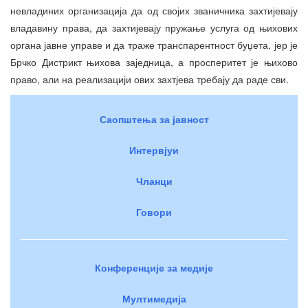
невладиних организација да од својих званичника захтијевају
владавину права, да захтијевају пружање услуга од њихових
органа јавне управе и да траже транспарентност буџета, јер је
Брчко Дистрикт њихова заједница, а просперитет је њихово
право, али на реализацији ових захтјева требају да раде сви.
Саопштења за јавност
Интервјуи
Чланци
Говори
Конференције за медије
Мултимедија