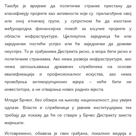
Такође је вријеме да политичке странке престану да
класификују пројекте као активности које су прилагођене овој
или оној етничкој групи, у супротном ће да изостане
међународна финансијска помоћ за кључне пројекте у
области инфраструктуре. Цјелокупна заједница ће или
заједнички постићи успјех или ће заједнички да доживи
неуспјех. То је грађанима Дистрикта јасно, а мора бити јасно и
политичким странкама. Ако нема развоја инфраструктуре, ако
нема запошљавања државних службеника на основи
квалификација и професионалног искуства, ако нема
провођења антикорупционих мјера – неће бити ни
инвеститора, а ни отварања нових радних мјеста.
Млади Брчког, без обзира на њихову националност, још увијек
одлазе. Власти и службеници у јавним институцијама тек
требају да покажу да ће се ствари у Брчко Дистрикту заиста
мијењати.
Истовремено, обавеза је свих грађана, локалних медија и