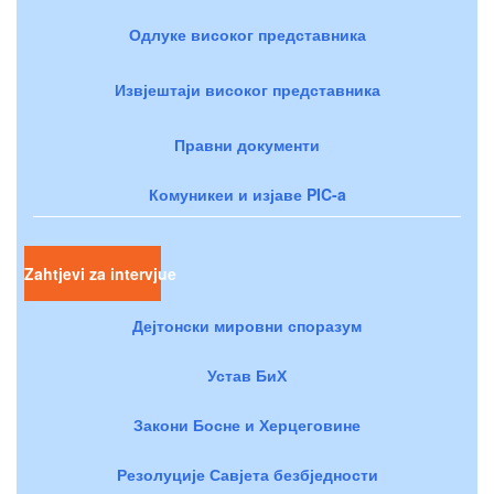
Одлуке високог представника
Извјештаји високог представника
Правни документи
Комуникеи и изјаве PIC-a
Zahtjevi za intervjue
Дејтонски мировни споразум
Устав БиХ
Закони Босне и Херцеговине
Резолуције Савјета безбједности