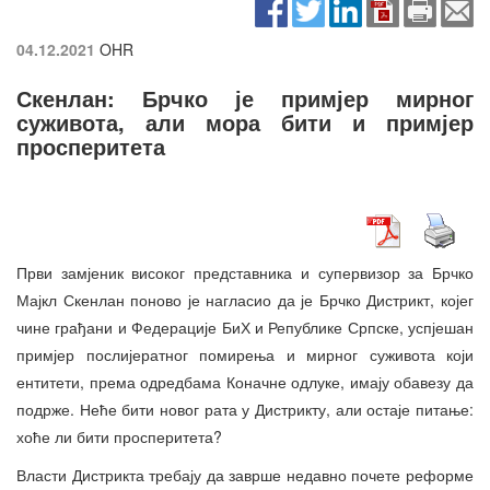
04.12.2021
OHR
Скенлан: Брчко је примјер мирног
суживота, али мора бити и примјер
просперитета
Први замјеник високог представника и супервизор за Брчко
Мајкл Скенлан поново је нагласио да је Брчко Дистрикт, којег
чине грађани и Федерације БиХ и Републике Српске, успјешан
примјер послијератног помирења и мирног суживота који
ентитети, према одредбама Коначне одлуке, имају обавезу да
подрже. Неће бити новог рата у Дистрикту, али остаје питање:
хоће ли бити просперитета?
Власти Дистрикта требају да заврше недавно почете реформе