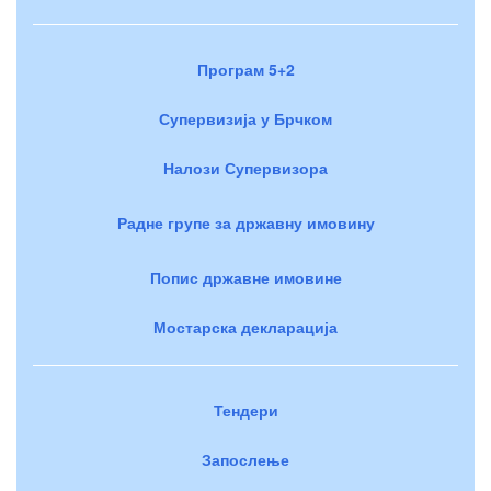
Програм 5+2
Супервизија у Брчком
Налози Супервизора
Радне групе за државну имовину
Попис државне имовине
Мостарска декларација
Тендери
Запослење