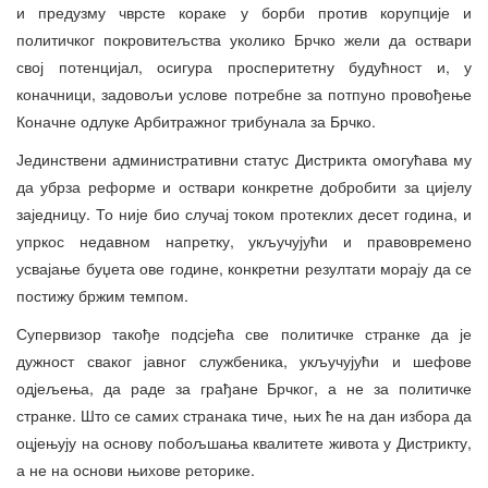
и предузму чврсте кораке у борби против корупције и
политичког покровитељства уколико Брчко жели да оствари
свој потенцијал, осигура просперитетну будућност и, у
коначници, задовољи услове потребне за потпуно провођење
Коначне одлуке Арбитражног трибунала за Брчко.
Јединствени административни статус Дистрикта омогућава му
да убрза реформе и оствари конкретне добробити за цијелу
заједницу. То није био случај током протеклих десет година, и
упркос недавном напретку, укључујући и правовремено
усвајање буџета ове године, конкретни резултати морају да се
постижу бржим темпом.
Супервизор такође подсјећа све политичке странке да је
дужност сваког јавног службеника, укључујући и шефове
одјељења, да раде за грађане Брчког, а не за политичке
странке. Што се самих странака тиче, њих ће на дан избора да
оцјењују на основу побољшања квалитете живота у Дистрикту,
а не на основи њихове реторике.