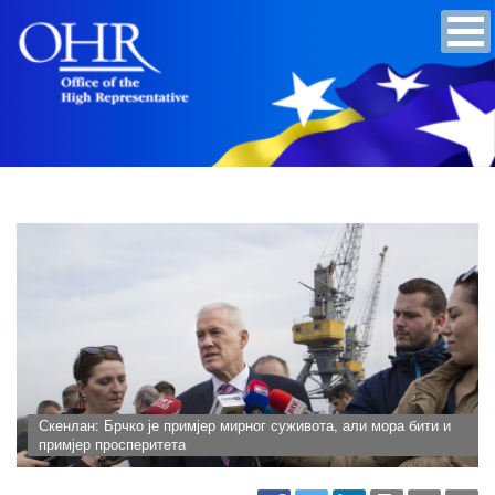
Скенлан: Брчко је примјер мирног суживота, али мора бити и
примјер просперитета