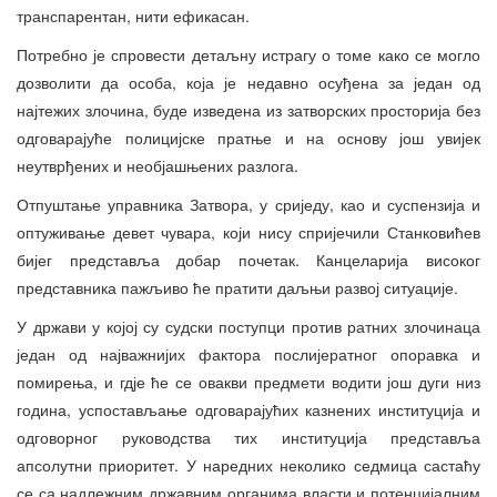
транспарентан, нити ефикасан.
Потребно је спровести детаљну истрагу о томе како се могло
дозволити да особа, која је недавно осуђена за један од
најтежих злочина, буде изведена из затворских просторија без
одговарајуће полицијске пратње и на основу још увијек
неутврђених и необјашњених разлога.
Отпуштање управника Затвора, у сриједу, као и суспензија и
оптуживање девет чувара, који нису спријечили Станковићев
бијег представља добар почетак. Канцеларија високог
представника пажљиво ће пратити даљњи развој ситуације.
У држави у којој су судски поступци против ратних злочинаца
један од најважнијих фактора послијератног опоравка и
помирења, и гдје ће се овакви предмети водити још дуги низ
година, успостављање одговарајућих казнених институција и
одговорног руководства тих институција представља
апсолутни приоритет. У наредних неколико седмица састаћу
се са надлежним државним органима власти и потенцијалним