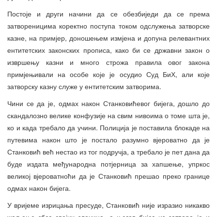
Постоје и други начини да се обезбиједи да се према
затвореницима коректно поступа током одслужења затворске
казне, на примјер, доношењем измјена и допуна релевантних
ентитетских законских прописа, како би се државни закон о
извршењу казни и много строжа правила овог закона
примјењивали на особе које је осудио Суд БиХ, али које
затворску казну служе у ентитетским затворима.
Чини се да је, одмах након Станковићевог бијега, дошло до
скандалозно велике конфузије на свим нивоима о томе шта је,
ко и када требало да учини. Полиција је поставила блокаде на
путевима након што је постало разумно вјероватно да је
Станковић већ нестао из тог подручја, а требало је пет дана да
буде издата међународна потјерница за хапшење, упркос
великој вјероватноћи да је Станковић прешао преко границе
одмах након бијега.
У вријеме изрицања пресуде, Станковић није изразио никакво
жаљење због својих злочина, а његов бијег из затвора је и