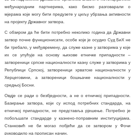
међународним партнерима, како бисмо разговарали о
мјерама које могу бити предузете у циљу убрзања активности
на пројекту Државног затвора.
С обзиром да ће бити потребно неколико година да Државни
затвор почне функционисати, особе које је осудио Суд БиХ не
би требало, у међувремену, да служе казне у затворима у које
их се упућује на основу њихове етничке припадности –
затвореници српске националности казну служе у затворима у
Републици Српској, затвореници хрватске националности у
Херцеговини, а затвореници бошњачке националности у
средњој Босни.
Овдје се ради о безбједности, а не о етничкој припадности.
Базирање затвора, који су испод потребних стандарда, на
етничкој припадности, не представља рјешење. Потребно је
побољшати стандарде у казнено-поправним институцијама.
Станковић не би могао побјећи да се затвором у Фочи
руководило на прописан начин.