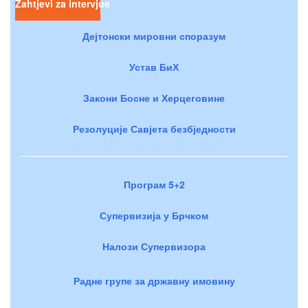
Zahtjevi za intervjue
Дејтонски мировни споразум
Устав БиХ
Закони Босне и Херцеговине
Резолуције Савјета безбједности
Програм 5+2
Супервизија у Брчком
Налози Супервизора
Радне групе за државну имовину