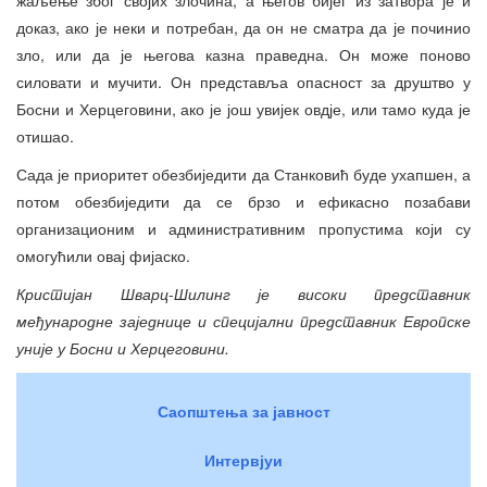
доказ, ако је неки и потребан, да он не сматра да је починио
зло, или да је његова казна праведна. Он може поново
силовати и мучити. Он представља опасност за друштво у
Босни и Херцеговини, ако је још увијек овдје, или тамо куда је
отишао.
Сада је приоритет обезбиједити да Станковић буде ухапшен, а
потом обезбиједити да се брзо и ефикасно позабави
организационим и административним пропустима који су
омогућили овај фијаско.
Кристијан Шварц-Шилинг је високи представник
међународне заједнице и специјални представник Европске
уније у Босни и Херцеговини.
Саопштења за јавност
Интервјуи