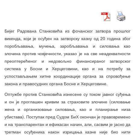
Бијег Радована Станковића из фочанског затвора прошлог
викенда, који је осуђен на затворску казну од 20 година због
поробљавања, мучења, заробљавања и силовања као
злочина против човјечности, указао је на све неадекватности
преоптерећеног и недовољно финансираног затворског
система у Босни и Херцеговини, као и на потребу за
успостављањем хитне координације органа за спровођење
закона и правосудних органа Босне и Херцеговине.
Оптужбе против Станковића изнесене су током јавног суђења
и он је проглашен кривим за страховите злочине (силовање
жена и организовање силовања, као и планирање низа
убистава). Поступак пред Судом БиХ окончан је правовремено
и на транспарентан и ефикасан начин, али, сасвим је јасно да
третман осуђеника након изрицања казне није био нити