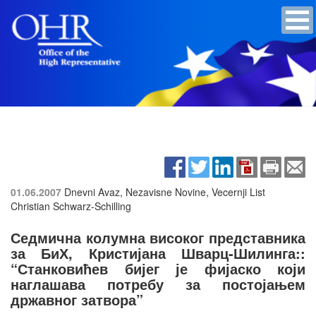
01.06.2007
Dnevni Avaz, Nezavisne Novine, Vecernji List
Christian Schwarz-Schilling
Седмична колумна високог представника
за БиХ, Кристијана Шварц-Шилинга::
“Станковићев бијег је фијаско који
наглашава потребу за постојањем
државног затвора”