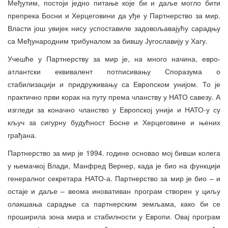
Међутим, постоји једно питање које би и даље могло бити
препрека Босни и Херцеговини да уђе у Партнерство за мир.
Власти још увијек нису успоставиле задовољавајућу сарадњу
са Међународним трибуналом за бившу Југославију у Хагу.
Учешће у Партнерству за мир је, на много начина, евро-
атлантски еквивалент потписивању Споразума о
стабилизацији и придруживању са Европском унијом. То је
практично први корак на путу према чланству у НАТО савезу. А
изгледи за коначно чланство у Европској унији и НАТО-у су
кључ за сигурну будућност Босне и Херцеговине и њених
грађана.
Партнерство за мир је 1994. године основао мој бивши колега
у њемачкој Влади, Манфред Вернер, када је био на функцији
генералног секретара НАТО-а. Партнерство за мир је био – и
остаје и даље – веома иновативан програм створен у циљу
олакшања сарадње са партнерским земљама, како би се
проширила зона мира и стабилности у Европи. Овај програм