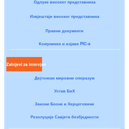
Одлуке високог представника
Извјештаји високог представника
Правни документи
Комуникеи и изјаве PIC-a
Zahtjevi za intervjue
Дејтонски мировни споразум
Устав БиХ
Закони Босне и Херцеговине
Резолуције Савјета безбједности