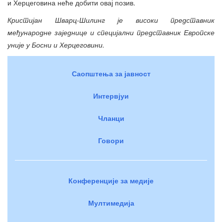
и Херцеговина неће добити овај позив.
Кристијан Шварц-Шилинг је високи представник
међународне заједнице и специјални представник Европске
уније у Босни и Херцеговини.
Саопштења за јавност
Интервјуи
Чланци
Говори
Конференције за медије
Мултимедија