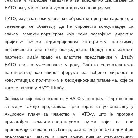
НАТО-ом у мировним и хуманитарним операцијама.
НАТО, заузврат, осигурава свеобухватни програм сарадње, а
савезници се обавезују да ће спровести консултације са
сваком земљом-партнером која уочи постојање директне
пријетње њеном територијалном интегритету, политичкој
независности или њеној безбједности. Поред тога, земље-
партнери имају право на властите представнике у Штабу
НАТО-а и на учествовање у раду Савјета евро-атлантског
партнерства, као ширег форума за вођење дијалога и
консултација о политичким и безбједносним питањима, које се
такође налази у НАТО Штабу.
За земље које желе чланство у НАТО-у, програм «Партнерство
за мир» такође представља први корак ка учествовању у
Акционом плану за чланство у НАТО-у, што је програм
прилагођен земљама-партнерима путем којег се оне
припремају за чланство. Латвија, земља која ће бити домаћин
предстојећег Самита и шест других бивших комунистичких