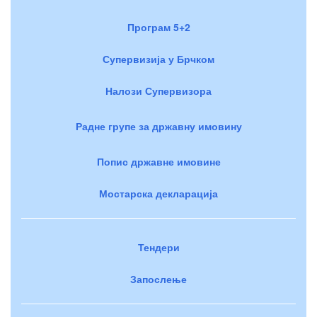
Програм 5+2
Супервизија у Брчком
Налози Супервизора
Радне групе за државну имовину
Попис државне имовине
Мостарска декларација
Тендери
Запослење