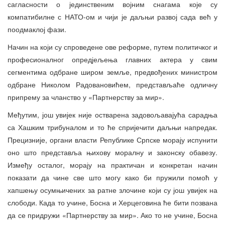
сагласности о јединственим војним снагама које су
компатибилне с НАТО-ом и чији је даљњи развој сада већ у
поодмаклој фази.
Начин на који су спроведене ове реформе, путем политичког и
професионалног опредјељења главних актера у свим
сегментима одбране широм земље, предвођених министром
одбране Николом Радовановићем, представљаће одличну
припрему за чланство у «Партнерству за мир».
Међутим, још увијек није остварена задовољавајућа сарадња
са Хашким трибуналом и то ће спријечити даљњи напредак.
Прецизније, органи власти Републике Српске морају испунити
оно што представља њихову моралну и законску обавезу.
Између осталог, морају на практичан и конкретан начин
показати да чине све што могу како би пружили помоћ у
хапшењу осумњичених за ратне злочине који су још увијек на
слободи. Када то учине, Босна и Херцеговина ће бити позвана
да се придружи «Партнерству за мир». Ако то не учине, Босна