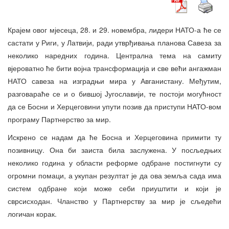
Крајем овог мјесеца, 28. и 29. новембра, лидери НАТО-а ће се
састати у Риги, у Латвији, ради утврђивања планова Савеза за
неколико наредних година. Централна тема на самиту
вјероватно ће бити војна трансформација и све већи ангажман
НАТО савеза на изградњи мира у Авганистану. Међутим,
разговараће се и о бившој Југославији, те постоји могућност
да се Босни и Херцеговини упути позив да приступи НАТО-вом
програму Партнерство за мир.
Искрено се надам да ће Босна и Херцеговина примити ту
позивницу. Она би заиста била заслужена. У посљедњих
неколико година у области реформе одбране постигнути су
огромни помаци, а укупан резултат је да ова земља сада има
систем одбране који може себи приуштити и који је
сврсисходан. Чланство у Партнерству за мир је сљедећи
логичан корак.