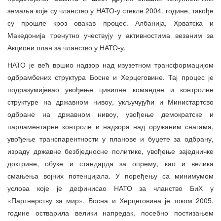
земаља које су чланство у НАТО-у стекле 2004. године, такође
су прошле кроз овакав процес. Албанија, Хрватска и
Македонија тренутно учествују у активностима везаним за
Акциони план за чланство у НАТО-у.
НАТО је већ вршио надзор над изузетном трансформацијом
одбрамбених структура Босне и Херцеговине. Тај процес је
подразумијевао увођење цивилне командне и контролне
структуре на државном нивоу, укључујући и Министартсво
одбране на државном нивоу, увођење демократске и
парламентарне контроле и надзора над оружаним снагама,
увођење транспарентности у планове и буџете за одбрану,
израду државне безбједносне политике, увођење заједничке
доктрине, обуке и стандарда за опрему, као и велика
смањења војних потенцијала. У поређењу са минимумом
услова које је дефинисао НАТО за чланство БиХ у
«Партнерству за мир», Босна и Херцеговина је током 2005.
године остварила велики напредак, посебно постизањем