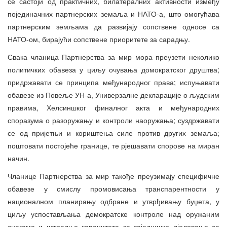
се састоји од практичних, билатералних активности између
појединачних партнерских земаља и НАТО-а, што омогућава
партнерским земљама да развијају сопствене односе са
НАТО-ом, бирајући сопствене приоритете за сарадњу.
Свака чланица Партнерства за мир мора преузети неколико
политичких обавеза у циљу очувања домократског друштва;
придржавати се принципа међународног права; испуњавати
обавезе из Повеље УН-а, Универзалне декларације о људским
правима, Хелсиншког финалног акта и међународних
споразума о разоружању и контроли наоружања; суздржавати
се од пријетњи и кориштења силе против других земаља;
поштовати постојеће границе, те рјешавати спорове на миран
начин.
Чланице Партнерства за мир такође преузимају специфичне
обавезе у смислу промовисања транспарентности у
националном планирању одбране и утврђивању буџета, у
циљу успостављања демократске контроле над оружаним
снагама и изградње капацитета за заједничко дјеловање са