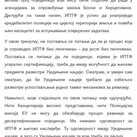
агенцијама за спровођење закона Босне и Херцеговине.
Дјелујући на такав начин, ИПТФ је успио да унаприједи
кредибилитет полиције на цијелој територији земље и повећа
њен капацитет за испуњавање повјерених задатака.
У овом тренутку, не поставља се питање да ли је процес који
је спроводио ИПТФ био легитиман – јер јесте био легитиман.
Поставља се питање да ли појединци, којима је ИПТФ
ускратио сертификацију, треба да имају могућност да њихове
предмете размотре Уједињене нације. Сматрам, и увијек сам
сматрао, да би Уједињене нације требало да озбиљно
размотре успостављање једног таквог механизма за ревизију.
Нажалост, моје стајалиште по овом питању није одлучујуће.
Нити Канцеларија високог представника, нити Полицијска
мисија ЕУ не могу да обезбиједе процес ревизије за
десертификоване појединце. Ми немамо одговорност за
ИПТФ и његово наслијеђе. Ту одговорност имају Уједињене
нације, и зато су Уједињене нације те које треба да дјелују.