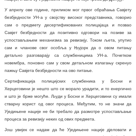
У априлу ове године, приликом мог првог обраћања Савјету
безбједности УН-а у својству високог представника, говорио
сам о предмету десертификованих полицајаца и позвао
Савјет безбједности да позитивно одговори на позиве за
успостављањем механизма за ревизију. Током љета, упутио
сам и чланове свог особља у Њујорк да о овом питању
детаљно разговарају са службеницима УН-а. Почетком
новембра, поновно сам у свом детаљном излагању скренуо
пажњу Савјета безбједности на ово питање.
Сертификација полицијских службеника у Босни и
Херцеговини је нешто што се морало урадити, и то енергично
и што је брже могуће. Људи у Босни и Херцеговини су имали
стварну корист од овог процеса. Међутим, то не значи да
Уједињене нације не би требало да размотре успостављање
процеса за ревизију неких од ових предмета.
Још увијек се надам да ће Уједињене нације дјеловати и