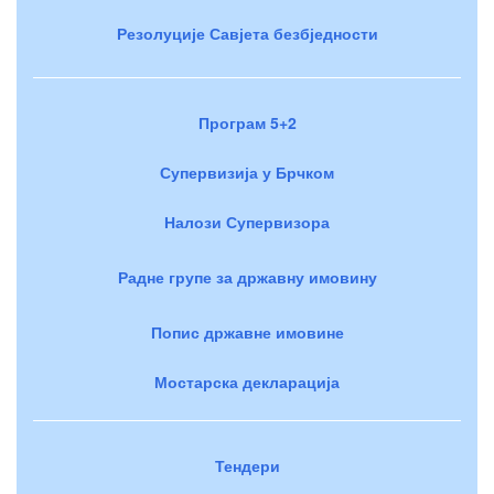
Резолуције Савјета безбједности
Програм 5+2
Супервизија у Брчком
Налози Супервизора
Радне групе за државну имовину
Попис државне имовине
Мостарска декларација
Тендери