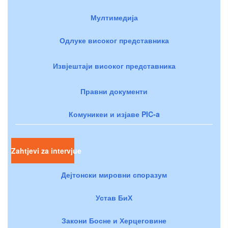
Мултимедија
Одлуке високог представника
Извјештаји високог представника
Правни документи
Комуникеи и изјаве PIC-a
Zahtjevi za intervjue
Дејтонски мировни споразум
Устав БиХ
Закони Босне и Херцеговине