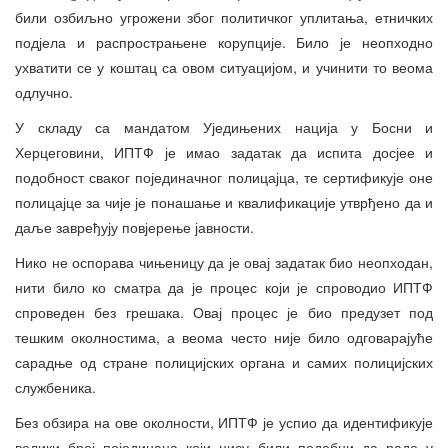
били озбиљно угрожени због политичког уплитања, етничких
подјела и распрострањене корупције. Било је неопходно
ухватити се у коштац са овом ситуацијом, и учинити то веома
одлучно.
У складу са мандатом Уједињених нација у Босни и
Херцеговини, ИПТФ је имао задатак да испита досјее и
подобност сваког појединачног полицајца, те сертификује оне
полицајце за чије је понашање и квалификације утврђено да и
даље завређују повјерење јавности.
Нико не оспорава чињеницу да је овај задатак био неопходан,
нити било ко сматра да је процес који је спроводио ИПТФ
спроведен без грешака. Овај процес је био предузет под
тешким околностима, а веома често није било одговарајуће
сарадње од стране полицијских органа и самих полицијских
службеника.
Без обзира на ове околности, ИПТФ је успио да идентификује
велики број појединаца који нису били подобни да раде у