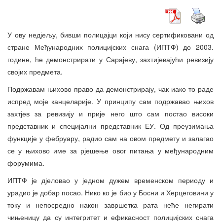
У ову недјељу, бивши полицајци који нису сертификовани од
стране Међународних полицијских снага (ИПТФ) до 2003.
године, ће демонстрирати у Сарајеву, захтијевајући ревизију
својих предмета.
Подржавам њихово право да демонстрирају, чак иако то раде
испред моје канцеларије. У принципу сам подржавао њихов
захтјев за ревизију и прије него што сам постао високи
представник и специјални представник ЕУ. Од преузимања
функције у фебруару, радио сам на овом предмету и залагао
се у њихово име за рјешење овог питања у међународним
форумима.
ИПТФ је дјеловао у једном дужем временском периоду и
урадио је добар посао. Нико ко је био у Босни и Херцеговини у
току и непосредно након завршетка рата неће негирати
чињеницу да су интегритет и ефикасност полицијских снага