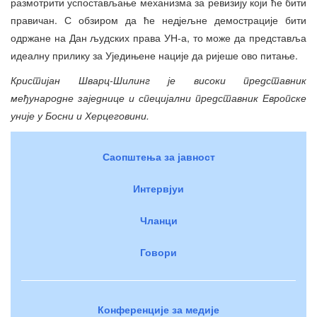
размотрити успостављање механизма за ревизију који ће бити
правичан. С обзиром да ће недјељне демострације бити
одржане на Дан људских права УН-а, то може да представља
идеалну прилику за Уједињене нације да ријеше ово питање.
Кристијан Шварц-Шилинг је високи представник
међународне заједнице и специјални представник Европске
уније у Босни и Херцеговини.
Саопштења за јавност
Интервјуи
Чланци
Говори
Конференције за медије