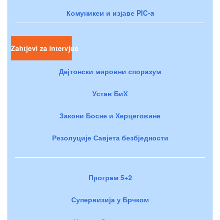
Комуникеи и изјаве PIC-a
Zahtjevi za intervjue
Дејтонски мировни споразум
Устав БиХ
Закони Босне и Херцеговине
Резолуције Савјета безбједности
Програм 5+2
Супервизија у Брчком