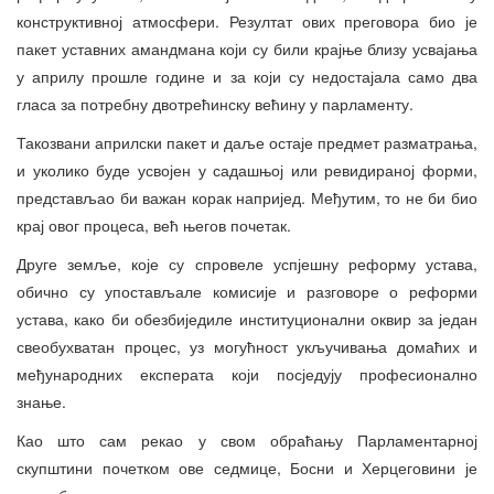
конструктивној атмосфери. Резултат ових преговора био је
пакет уставних амандмана који су били крајње близу усвајања
у априлу прошле године и за који су недостајала само два
гласа за потребну двотрећинску већину у парламенту.
Такозвани априлски пакет и даље остаје предмет разматрања,
и уколико буде усвојен у садашњој или ревидираној форми,
представљао би важан корак напријед. Међутим, то не би био
крај овог процеса, већ његов почетак.
Друге земље, које су спровеле успјешну реформу устава,
обично су упостављале комисије и разговоре о реформи
устава, како би обезбиједиле институционални оквир за један
свеобухватан процес, уз могућност укључивања домаћих и
међународних експерата који посједују професионално
знање.
Као што сам рекао у свом обраћању Парламентарној
скупштини почетком ове седмице, Босни и Херцеговини је