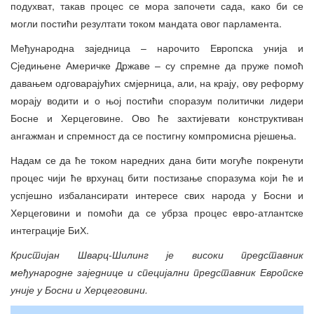
подухват, такав процес се мора започети сада, како би се
могли постићи резултати током мандата овог парламента.
Међународна заједница – нарочито Европска унија и
Сједињене Америчке Државе – су спремне да пруже помоћ
давањем одговарајућих смјерница, али, на крају, ову реформу
морају водити и о њој постићи споразум политички лидери
Босне и Херцеговине. Ово ће захтијевати конструктиван
ангажман и спремност да се постигну компромисна рјешења.
Надам се да ће током наредних дана бити могуће покренути
процес чији ће врхунац бити постизање споразума који ће и
успјешно избалансирати интересе свих народа у Босни и
Херцеговини и помоћи да се убрза процес евро-атлантске
интеграције БиХ.
Кристијан Шварц-Шилинг је високи представник
међународне заједнице и специјални представник Европске
уније у Босни и Херцеговини.