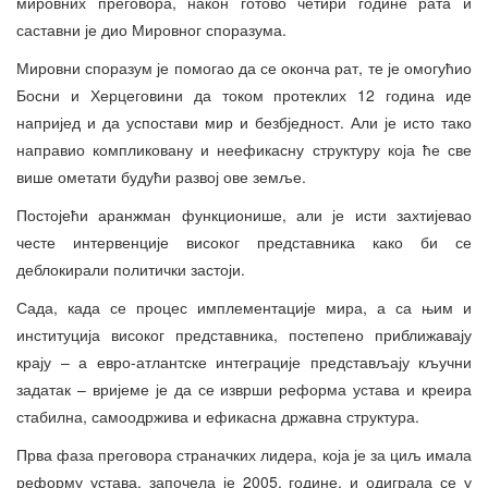
мировних преговора, након готово четири године рата и
саставни је дио Мировног споразума.
Мировни споразум је помогао да се оконча рат, те је омогућио
Босни и Херцеговини да током протеклих 12 година иде
напријед и да успостави мир и безбједност. Али је исто тако
направио компликовану и неефикасну структуру која ће све
више ометати будући развој ове земље.
Постојећи аранжман функционише, али је исти захтијевао
честе интервенције високог представника како би се
деблокирали политички застоји.
Сада, када се процес имплементације мира, а са њим и
институција високог представника, постепено приближавају
крају – а евро-атлантске интеграције представљају кључни
задатак – вријеме је да се изврши реформа устава и креира
стабилна, самоодржива и ефикасна државна структура.
Прва фаза преговора страначких лидера, која је за циљ имала
реформу устава, започела је 2005. године, и одиграла се у