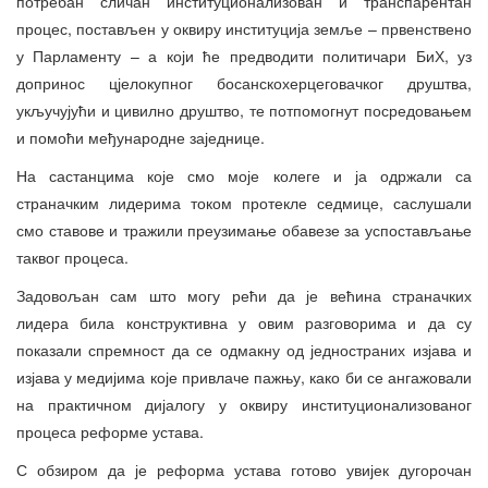
потребан сличан институционализован и транспарентан
процес, постављен у оквиру институција земље – првенствено
у Парламенту – а који ће предводити политичари БиХ, уз
допринос цјелокупног босанскохерцеговачког друштва,
укључујући и цивилно друштво, те потпомогнут посредовањем
и помоћи међународне заједнице.
На састанцима које смо моје колеге и ја одржали са
страначким лидерима током протекле седмице, саслушали
смо ставове и тражили преузимање обавезе за успостављање
таквог процеса.
Задовољан сам што могу рећи да је већина страначких
лидера била конструктивна у овим разговорима и да су
показали спремност да се одмакну од једностраних изјава и
изјава у медијима које привлаче пажњу, како би се ангажовали
на практичном дијалогу у оквиру институционализованог
процеса реформе устава.
С обзиром да је реформа устава готово увијек дугорочан