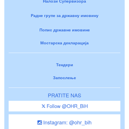
Налози Супервизора
Радне групе за државну имовину
Попис државне имовине
Мостарска декларација
Тендери
Запослење
PRATITE NAS
Follow @OHR_BiH
Instagram: @ohr_bih