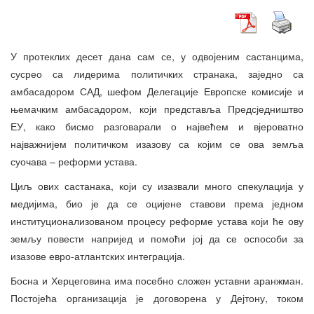
У протеклих десет дана сам се, у одвојеним састанцима,
сусрео са лидерима политичких странака, заједно са
амбасадором САД, шефом Делегације Европске комисије и
њемачким амбасадором, који представља Предсједништво
ЕУ, како бисмо разговарали о највећем и вјероватно
најважнијем политичком изазову са којим се ова земља
суочава – реформи устава.
Циљ ових састанака, који су изазвали много спекулација у
медијима, био је да се оцијене ставови према једном
институционализованом процесу реформе устава који ће ову
земљу повести напријед и помоћи јој да се оспособи за
изазове евро-атлантских интеграција.
Босна и Херцеговина има посебно сложен уставни аранжман.
Постојећа организација је договорена у Дејтону, током