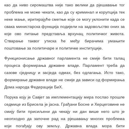
као да ниво сиромаштва није тако велики да рјешавање тог
проблема не може чекати, као да су криминал и корупција тек
неке мање, иритирајуће сметње које се могу уклонити када се
свака министарска функција подијели на задовољство оних за
које ово питање представља врхунац политичког живота.
Стварање таквог утиска ће међу бирачима умањити
поштовање за политичаре и политичке институције.
Функционисање државног парламента не смије бити талац
процеса формирања државне владе. Парламент треба да
сазове сједницу и засједа одмах, без одлагања. Исто тако,
формирање државне владе не смије да зависи од формирања
Дома народа Федерације БиХ.
Порука коју је Савјет за имплементацију мира послао прошле
седмице из Брисела је јасна. Грађани Босне и Херцеговине не
смију бити присиљени да чекају ни дан више него што је
неопходно да започне рад на рјешавању многих проблема
који погађају ову земљу. Државна влада мора бити