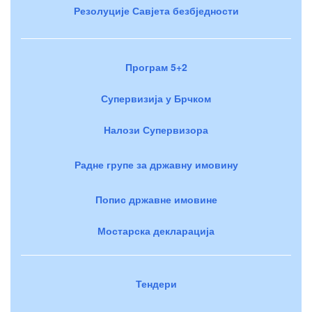
Резолуције Савјета безбједности
Програм 5+2
Супервизија у Брчком
Налози Супервизора
Радне групе за државну имовину
Попис државне имовине
Мостарска декларација
Тендери