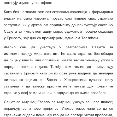
показују изузетну спокојност.
Како бих нагласио важност склапања коалиција и формирања
власти на свим нивоима, позвао сам лидере свих странака
заступљених у државном парламенту да присуствују састанку
Савјета за имплементацију мира, одржаном прошле седмице
у Бриселу, заједно са премијером, Аднаном Терзићем.
Желио сам да учествују у разговорима Савјета за
имплементацију мира зато што ће свака странка, без обзира
да ли је у власти или опозицији, имати веома значајну улогу у
наредне четири године. Такође сам желио да присуствују
састанку у Бриселу како би из прве руке видјели да значајна
питања са којима се Босна и Херцеговина суочава нису
статична и да вањске прилике неће чекати док политичке
странке у овој земљи коначно одлуче да се њима позабаве.
Свијет се мијења; Европа се мијења; указују се нове шансе;
појављују се и нове пријетње. Упркос томе, чини се да се
страначки лидери понашају као да не постоје хитни проблеми,