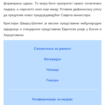
формирана одмах. То мора бити приоритет сваког политичког
лидера, а нарочито оних који имају Уставом дефинисану улогу
да предложе новог предсједавајућег Савјета министара.
Кристијан Шварц-Шилинг је високи представник међународне
заједнице и специјални представник Европске уније у Босни и
Херцеговини.
Саопштења за јавност
Интервјуи
Чланци
Говори
Конференције за медије