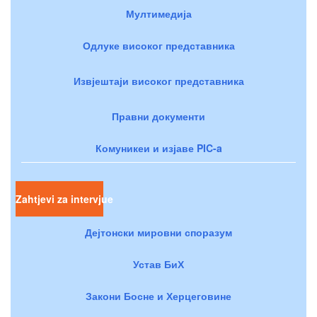
Мултимедија
Одлуке високог представника
Извјештаји високог представника
Правни документи
Комуникеи и изјаве PIC-a
Zahtjevi za intervjue
Дејтонски мировни споразум
Устав БиХ
Закони Босне и Херцеговине