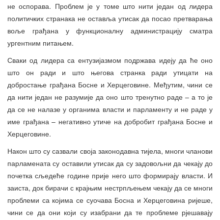
не оспорава. Проблем је у томе што нити један од лидера
политичких странака не оставља утисак да посао претварања
воље грађана у функционалну администрацију сматра
ургентним питањем.
Сваки од лидера са ентузијазмом подржава идеју да ће оно
што он ради и што његова странка ради утицати на
добростање грађана Босне и Херцеговине. Међутим, чини се
да нити један не разумије да оно што тренутно раде – а то је
да се не налазе у органима власти и парламенту и не раде у
име грађана – негативно утиче на добробит грађана Босне и
Херцеговине.
Након што су сазвали своја законодавна тијела, многи чланови
парламената су оставили утисак да су задовољни да чекају до
почетка сљедеће године прије него што формирају власти. И
заиста, док бирачи с крајњим нестрпљењем чекају да се многи
проблеми са којима се суочава Босна и Херцеговина ријеше,
чини се да они који су изабрани да те проблеме рјешавају