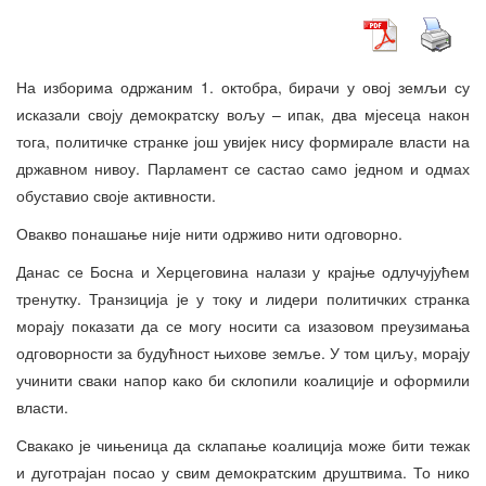
На изборима одржаним 1. октобра, бирачи у овој земљи су
исказали своју демократску вољу – ипак, два мјесеца након
тога, политичке странке још увијек нису формирале власти на
државном нивоу. Парламент се састао само једном и одмах
обуставио своје активности.
Овакво понашање није нити одрживо нити одговорно.
Данас се Босна и Херцеговина налази у крајње одлучујућем
тренутку. Транзиција је у току и лидери политичких странка
морају показати да се могу носити са изазовом преузимања
одговорности за будућност њихове земље. У том циљу, морају
учинити сваки напор како би склопили коалиције и оформили
власти.
Свакако је чињеница да склапање коалиција може бити тежак
и дуготрајан посао у свим демократским друштвима. То нико