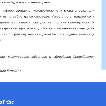
о се то буде чинило неопходним.
 најгори сценарио, истовремено је и мјера опреза, а и
бити потребно да се спроведе. Умјесто тога, надамо се и
и даље поправљати, све док не постане самоодржива. У
 увјерљиво присуство, док Босна и Херцеговина буде даље
ни који посјете ову земљу и даље ће бити одушевљени када
н.
ник међународне заједнице и специјални представник
дант ЕУФОР-а.