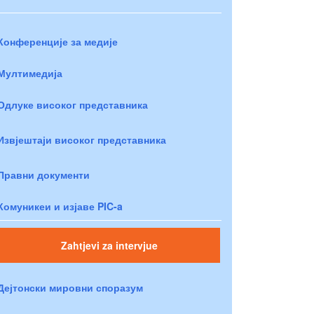
Конференције за медије
Мултимедија
Одлуке високог представника
Извјештаји високог представника
Правни документи
Комуникеи и изјаве PIC-a
Zahtjevi za intervjue
Дејтонски мировни споразум