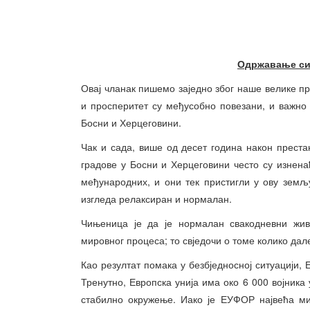
Одржавање си
Овај чланак пишемо заједно због наше велике п
и просперитет су међусобно повезани, и важно 
Босни и Херцеговини.
Чак и сада, више од десет година након преста
градове у Босни и Херцеговини често су изнена
међународних, и они тек пристигли у ову земљ
изгледа релаксиран и нормалан.
Чињеница је да је нормалан свакодневни жив
мировног процеса; то свједочи о томе колико да
Као резултат помака у безбједносној ситуацији,
Тренутно, Европска унија има око 6 000 војника
стабилно окружење. Иако је ЕУФОР највећа мир