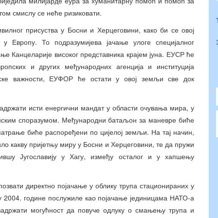
биједила милијарде еура за хуманитарну помоћ и помоћ за
 том смислу се неће ризиковати.
ивилног присуства у Босни и Херцеговини, како би се овој
 у Европу. То подразумијева јачање улоге специјалног
ње Канцеларије високог представника крајем јуна. ЕУСР ће
ропских и других међународних агенција и институција
нске важности, ЕУФОР ће остати у овој земљи све док
држати исти енергични мандат у области очувања мира, у
нским споразумом. Међународни батаљон за маневре биће
матрање биће распоређени по цијелој земљи. На тај начин,
ло какву пријетњу миру у Босни и Херцеговини, те да пружи
вшу Југославију у Хагу, између осталог и у хапшењу
озвати директно појачање у облику трупа стационираних у
ту 2004. године послужиле као појачање јединицама НАТО-а
адржати могућност да повуче одлуку о смањењу трупа и