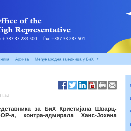
вника
Архива
Међународна заједница у БиХ
 List
дставника за БиХ Кристијана Шварц-
Р-а, контра-адмирала Ханс-Јохена