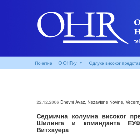
Почетна
O OHR-у
Одлуке високог предста
22.12.2006
Dnevni Avaz, Nezavisne Novine, Vecernji
Седмична колумна високог пре
Шилинга и команданта ЕУФО
Витхауера