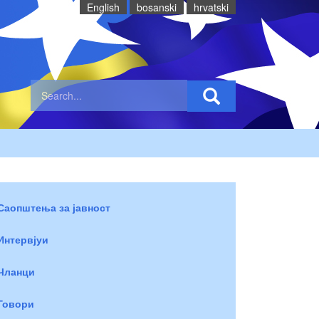
English
bosanski
hrvatski
Саопштења за јавност
Интервјуи
Чланци
Говори