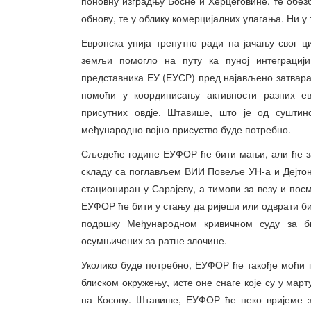
поновну изградњу Босне и Херцеговине, те обез
обнову, те у облику комерцијалних улагања. Ни у
Европска унија тренутно ради на јачању свог ц
земљи помогло на путу ка пуној интеграцији
представника ЕУ (ЕУСР) пред најављено затвара
помоћи у координисању активности разних ев
присутних овдје. Штавише, што је од сушти
међународно војно присуство буде потребно.
Сљедеће године ЕУФОР ће бити мањи, али ће за
складу са поглављем ВИИ Повеље УН-а и Дејто
стациониран у Сарајеву, а тимови за везу и пос
ЕУФОР ће бити у стању да ријеши или одврати би
подршку Међународном кривичном суду за би
осумњичених за ратне злочине.
Уколико буде потребно, ЕУФОР ће такође моћи п
блиском окружењу, исте оне снаге које су у мар
на Косову. Штавише, ЕУФОР ће неко вријеме з