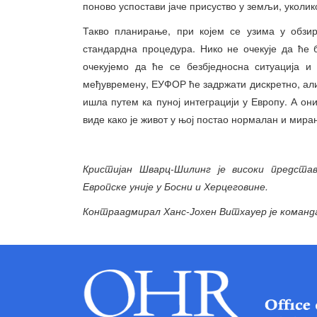
поново успостави јаче присуство у земљи, уколик
Такво планирање, при којем се узима у обзир
стандардна процедура. Нико не очекује да ће 
очекујемо да ће се безбједносна ситуација 
међувремену, ЕУФОР ће задржати дискретно, али
ишла путем ка пуној интеграцији у Европу. А о
виде како је живот у њој постао нормалан и мира
Кристијан Шварц-Шилинг је високи представ
Европске уније у Босни и Херцеговине.
Контраадмирал Ханс-Јохен Витхауер је коман