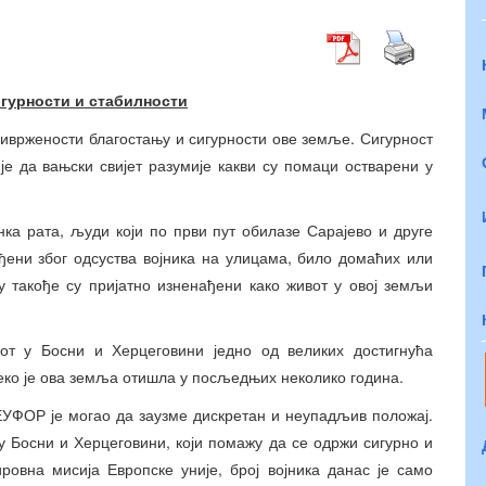
гурности и стабилности
ривржености благостању и сигурности ове земље. Сигурност
је да вањски свијет разумије какви су помаци остварени у
нка рата, људи који по први пут обилазе Сарајево и друге
ђени због одсуства војника на улицама, било домаћих или
у такође су пријатно изненађени како живот у овој земљи
от у Босни и Херцеговини једно од великих достигнућа
леко је ова земља отишла у посљедњих неколико година.
 ЕУФОР је могао да заузме дискретан и неупадљив положај.
 у Босни и Херцеговини, који помажу да се одржи сигурно и
овна мисија Европске уније, број војника данас је само