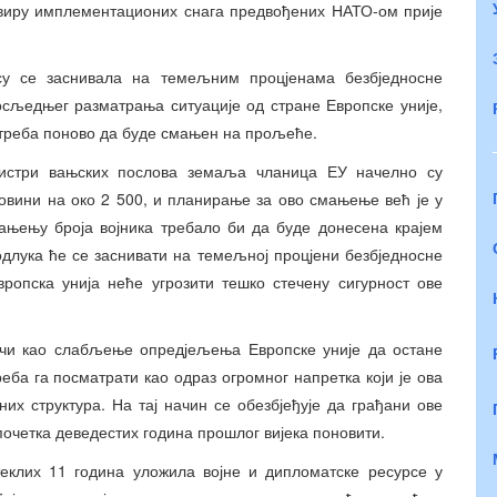
оквиру имплементационих снага предвођених НАТО-ом прије
су се заснивала на темељним процјенама безбједносне
 посљедњег разматрања ситуације од стране Европске уније,
 треба поново да буде смањен на прољеће.
нистри вањских послова земаља чланица ЕУ начелно су
овини на око 2 500, и планирање за ово смањење већ је у
мањењу броја војника требало би да буде донесена крајем
длука ће се заснивати на темељној процјени безбједносне
вропска унија неће угрозити тешко стечену сигурност ове
чи као слабљење опредјељења Европске уније да остане
реба га посматрати као одраз огромног напретка који је ова
их структура. На тај начин се обезбјеђује да грађани ове
почетка деведестих година прошлог вијека поновити.
теклих 11 година уложила војне и дипломатске ресурсе у