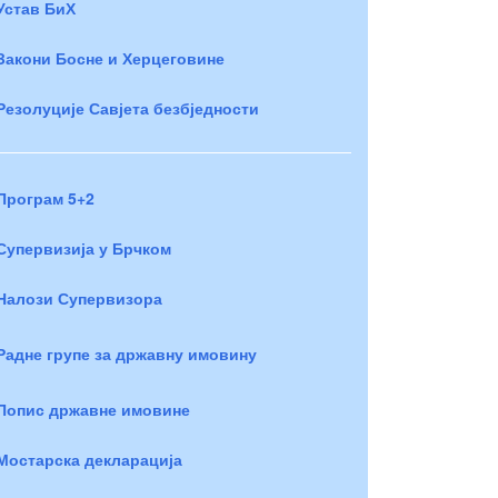
Устав БиХ
Закони Босне и Херцеговине
Резолуције Савјета безбједности
Програм 5+2
Супервизија у Брчком
Налози Супервизора
Радне групе за државну имовину
Попис државне имовине
Мостарска декларација