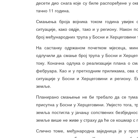
десети дио снага које су биле распоређене у 
тачно 11 година.
Смањења броја војника током година увијек 
ситуације, како овдје, тако и у региону. Након
број међународних трупа у Босни и Херцеговини
На састанку одржаном почетком мјесеца, ми
одлучили да смање број трупа у Босни и Херцег
току. Коначна одлука о реализацији плана о с
фебруара. Као и у претходним приликама, ова о
ситуације у Босни и Херцеговини и региону. Е
земље.
Планирано смањење не би требало да се тума
присутна у Босни у Херцеговини. Умјесто тога, т
земља постигла у јачању сопствених безбједносн
земље више не живе у страху да ће се кошмар с 
Слично томе, међународна заједница је у про