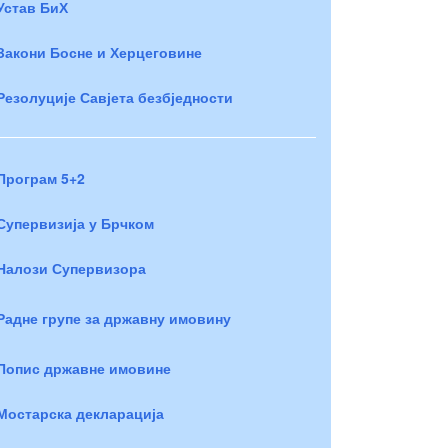
Устав БиХ
Закони Босне и Херцеговине
Резолуције Савјета безбједности
Програм 5+2
Супервизија у Брчком
Налози Супервизора
Радне групе за државну имовину
Попис државне имовине
Мостарска декларација