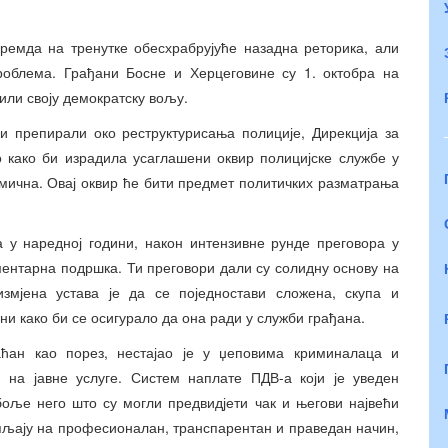
ремда на тренутке обесхрабрујуће назадна реторика, али
облема. Грађани Босне и Херцеговине су 1. октобра на
или своју демократску вољу.
ри препирали око реструктурисања полиције, Дирекција за
 како би израдила усаглашени оквир полицијске службе у
омична. Овај оквир ће бити предмет политичких разматрања
 у наредној години, након интензивне рунде преговора у
ментарна подршка. Ти преговори дали су солидну основу на
змјена устава је да се поједностави сложена, скупа и
и како би се осигурало да она ради у служби грађана.
аћан као порез, нестајао је у џеповима криминалаца и
 на јавне услуге. Систем наплате ПДВ-а који је уведен
боље него што су могли предвидјети чак и његови највећи
пљају на професионалан, транспарентан и праведан начин,