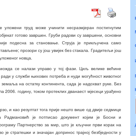
е уложени труд може учинити несразмјеран постигнутим
 објекат готово завршен. Груби радови су завршени, основни
није подесна за становање. Струја је прикључена само
тављене; прозори су још увијек без стакала. Градитељи још
 уложеног новца.
 можда се налази управо у тој фази. Циљ велике већине
а ради у служби њихових потреба и нуди могућност животног
земаља на остатку континента, сада је надохват руке. Без
ла 2006. годину, током протеклих дванаест мјесеци урађено
зо, и као резултат тога прије нешто више од двије седмице
ша Радмановић је потписао документ којим је Босни и
рограму Партнерство за мир, што је кључни први корак на
о је стратешки и значајан допринос трајној безбједности у