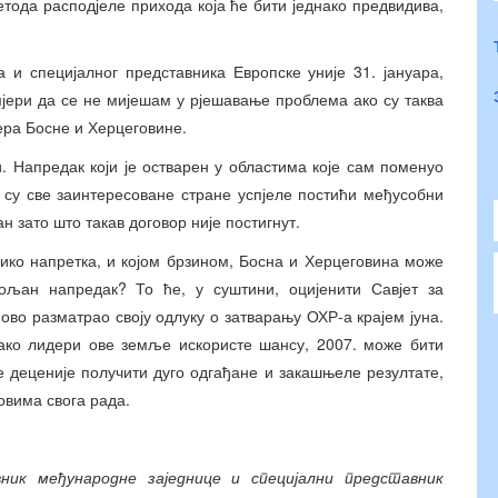
етода расподјеле прихода која ће бити једнако предвидива,
 и специјалног представника Европске уније 31. јануара,
мјери да се не мијешам у рјешавање проблема ако су таква
ера Босне и Херцеговине.
и. Напредак који је остварен у областима које сам поменуо
о су све заинтересоване стране успјеле постићи међусобни
н зато што такав договор није постигнут.
лико напретка, и којом брзином, Босна и Херцеговина може
ољан напредак? То ће, у суштини, оцијенити Савјет за
во разматрао своју одлуку о затварању ОХР-а крајем јуна.
 ако лидери ове земље искористе шансу, 2007. може бити
ле деценије получити дуго одгађане и закашњеле резултате,
овима свога рада.
ник међународне заједнице и специјални представник