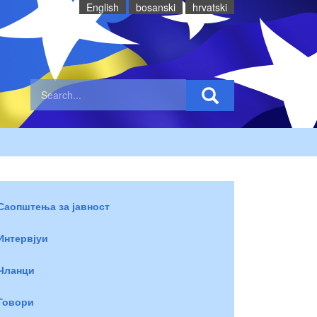
English
bosanski
hrvatski
Саопштења за јавност
Интервјуи
Чланци
Говори