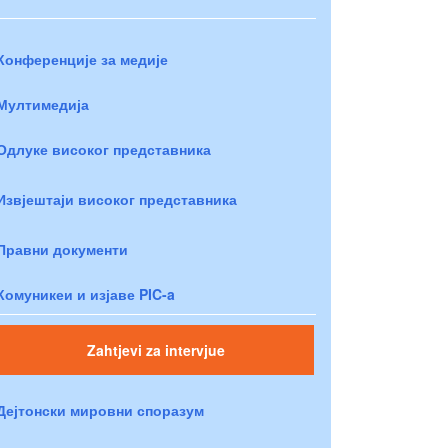
Конференције за медије
Мултимедија
Одлуке високог представника
Извјештаји високог представника
Правни документи
Комуникеи и изјаве PIC-a
Zahtjevi za intervjue
Дејтонски мировни споразум