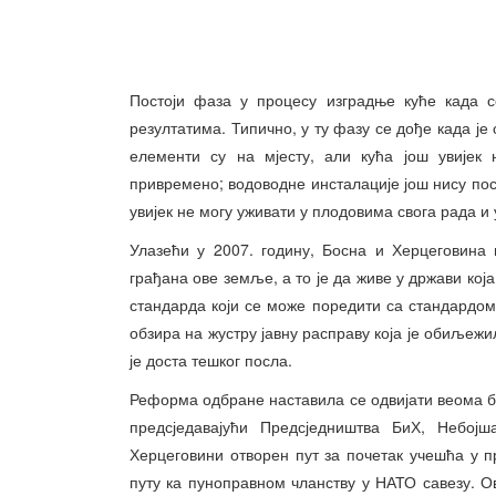
Постоји фаза у процесу изградње куће када с
резултатима. Типично, у ту фазу се дође када је
елементи су на мјесту, али кућа још увијек 
привремено; водоводне инсталације још нису пос
увијек не могу уживати у плодовима свога рада и
Улазећи у 2007. годину, Босна и Херцеговина
грађана ове земље, а то је да живе у држави кој
стандарда који се може поредити са стандардом 
обзира на жустру јавну расправу која је обиљежи
је доста тешког посла.
Реформа одбране наставила се одвијати веома бр
предсједавајући Предсједништва БиХ, Небој
Херцеговини отворен пут за почетак учешћа у п
путу ка пуноправном чланству у НАТО савезу. Ов