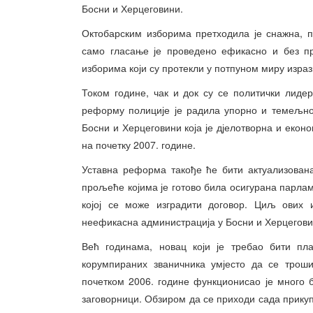
Босни и Херцеговини.
Октобарским изборима претходила је снажна, п
само гласање је проведено ефикасно и без пр
изборима који су протекли у потпуном миру израз
Током године, чак и док су се политички лиде
реформу полиције је радила упорно и темељно
Босни и Херцеговини која је дјелотворна и екон
на почетку 2007. године.
Уставна реформа такође ће бити актуализована
прољеће којима је готово била осигурана парла
којој се може изградити договор. Циљ ових и
неефикасна администрација у Босни и Херцеговин
Већ годинама, новац који је требао бити пл
корумпираних званичника умјесто да се троши
почетком 2006. године функционисао је много 
заговорници. Обзиром да се приходи сада прику