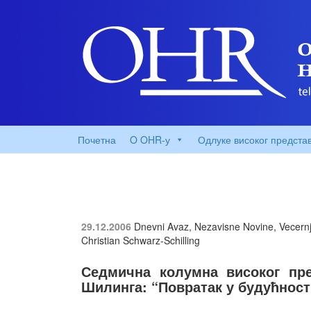
Почетна
O OHR-у
Одлуке високог предста
29.12.2006
Dnevni Avaz, Nezavisne Novine, Vecernji
Christian Schwarz-Schilling
Седмична колумна високог пре
Шилинга: “Повратак у будућност