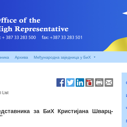
вника
Архива
Међународна заједница у БиХ
 List
дставника за БиХ Кристијана Шварц-
”