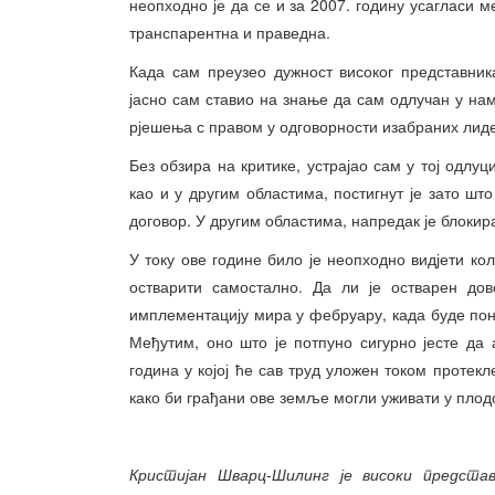
неопходно је да се и за 2007. годину усагласи м
транспарентна и праведна.
Када сам преузео дужност високог представника
јасно сам ставио на знање да сам одлучан у на
рјешења с правом у одговорности изабраних лид
Без обзира на критике, устрајао сам у тој одлуц
као и у другим областима, постигнут је зато шт
договор. У другим областима, напредак је блокира
У току ове године било је неопходно видјети ко
остварити самостално. Да ли је остварен дов
имплементацију мира у фебруару, када буде поно
Међутим, оно што је потпуно сигурно јесте да
година у којој ће сав труд уложен током протек
како би грађани ове земље могли уживати у плод
Кристијан Шварц-Шилинг је високи представ