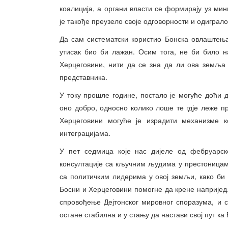
коалиција, а органи власти се формирају уз м
је такође преузело своје одговорности и одиграл
Да сам систематски користио Бонска овлаштења
утисак био би лажан. Осим тога, не би било н
Херцеговини, нити да се зна да ли ова земља
представника.
У току прошле године, постало је могуће доћи д
оно добро, односно колико лоше те гдје леже п
Херцеговини могуће је израдити механизме к
интеграцијама.
У пет седмица које нас дијеле од фебруарско
консултације са кључним људима у престоницам
са политичким лидерима у овој земљи, како би 
Босни и Херцеговини помогне да крене напријед.
спровођење Дејтонског мировног споразума, и 
остане стабилна и у стању да настави свој пут ка 