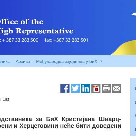
вника
Архива
Међународна заједница у БиХ
 List
дставника за БиХ Кристијана Шварц-
осни и Херцеговини неће бити доведени