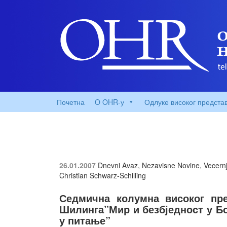
Почетна
O OHR-у
Одлуке високог предста
26.01.2007
Dnevni Avaz, Nezavisne Novine, Vecernji
Christian Schwarz-Schilling
Седмична колумна високог пре
Шилинга”Мир и безбједност у Б
у питање”