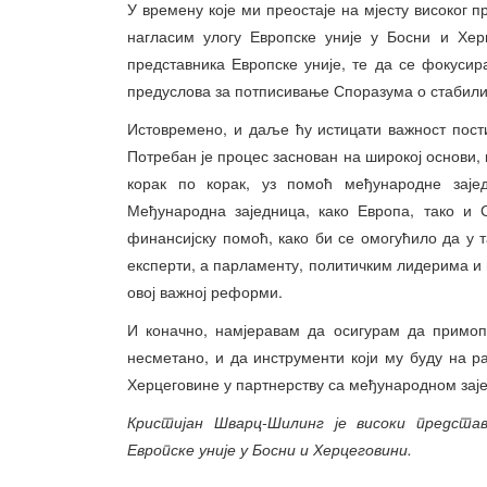
У времену које ми преостаје на мјесту високог 
нагласим улогу Европске уније у Босни и Хер
представника Европске уније, те да се фокус
предуслова за потписивање Споразума о стабили
Истовремено, и даље ћу истицати важност пост
Потребан је процес заснован на широкој основи,
корак по корак, уз помоћ међународне заје
Међународна заједница, како Европа, тако и 
финансијску помоћ, како би се омогућило да у 
експерти, а парламенту, политичким лидерима и 
овој важној реформи.
И коначно, намјеравам да осигурам да примоп
несметано, и да инструменти који му буду на 
Херцеговине у партнерству са међународном зај
Кристијан Шварц-Шилинг је високи представ
Европске уније у Босни и Херцеговини.