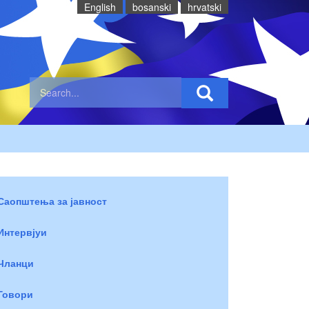
English
bosanski
hrvatski
Саопштења за јавност
Интервјуи
Чланци
Говори