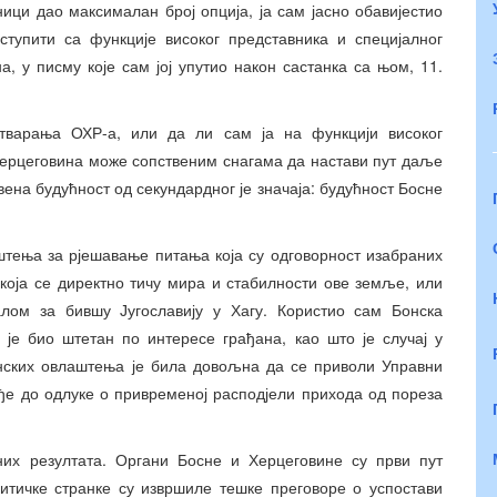
ици дао максималан број опција, ја сам јасно обавијестио
ступити са функције високог представника и специјалног
а, у писму које сам јој упутио након састанка са њом, 11.
тварања ОХР-а, или да ли сам ја на функцији високог
 Херцеговина може сопственим снагама да настави пут даље
ена будућност од секундардног је значаја: будућност Босне
штења за рјешавање питања која су одговорност изабраних
која се директно тичу мира и стабилности ове земље, или
ом за бившу Југославију у Хагу. Користио сам Бонска
и је био штетан по интересе грађана, као што је случај у
нских овлаштења је била довољна да се приволи Управни
ђе до одлуке о привременој расподјели прихода од пореза
них резултата. Органи Босне и Херцеговине су први пут
итичке странке су извршиле тешке преговоре о успостави