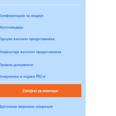
Конференције за медије
Мултимедија
Одлуке високог представника
Извјештаји високог представника
Правни документи
Комуникеи и изјаве PIC-a
Zahtjevi za intervjue
Дејтонски мировни споразум