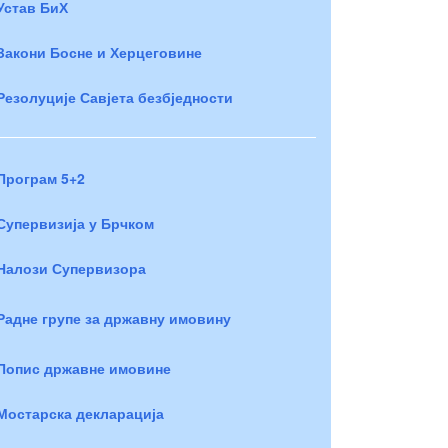
Устав БиХ
Закони Босне и Херцеговине
Резолуције Савјета безбједности
Програм 5+2
Супервизија у Брчком
Налози Супервизора
Радне групе за државну имовину
Попис државне имовине
Мостарска декларација