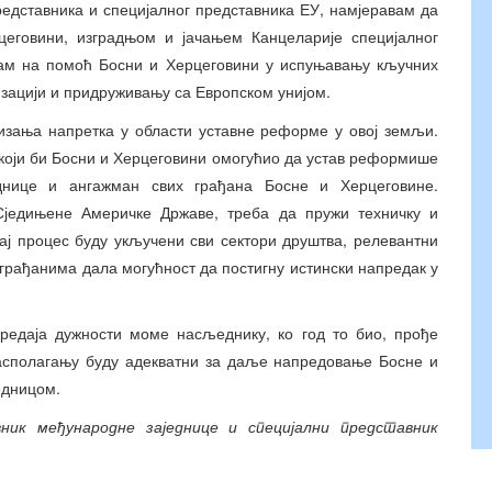
представника и специјалног представника ЕУ, намјеравам да
цеговини, изградњом и јачањем Канцеларије специјалног
ирам на помоћ Босни и Херцеговини у испуњавању кључних
зацији и придруживању са Европском унијом.
изања напретка у области уставне реформе у овој земљи.
 који би Босни и Херцеговини омогућио да устав реформише
днице и ангажман свих грађана Босне и Херцеговине.
Сједињене Америчке Државе, треба да пружи техничку и
тај процес буду укључени сви сектори друштва, релевантни
грађанима дала могућност да постигну истински напредак у
редаја дужности моме насљеднику, ко год то био, прође
располагању буду адекватни за даље напредовање Босне и
едницом.
ник међународне заједнице и специјални представник