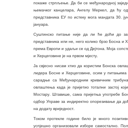
покаже стрпљење. Да би се међународној заједн
њемачког канцелара, Ангелу Меркел, да ћу од
представника ЕУ по истеку мога мандата 30. јун
јануара.
Суштинско питање није да ли ће доћи до за
представника или не, него колико брзо Босна и
према Европи и удаљи се од Дејтона. Моја сопств
и Херцеговине је на првом мјесту.
Ја свјесно нисам хтио да користим Бонска овла
лидера Босне и Херцеговине, осим у питањима 
сарадње са Међународним кривичним трибунал
овлаштења када је пријетио тотални застој кој
Мостару. Штавише, сама пријетња употребе Бо
одбор Управе за индиректно опорезивање да до
на додату вриједност.
Током протекле године било је много позитив
успјешно организовали изборе самостално. Пол