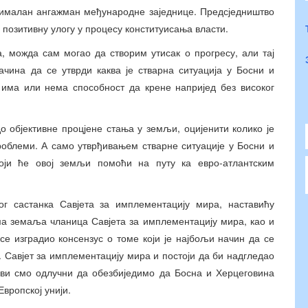
инималан ангажман међународне заједнице. Предсједништво
о позитивну улогу у процесу конституисања власти.
, можда сам могао да створим утисак о прогресу, али тај
ачина да се утврди каква је стварна ситуација у Босни и
 има или нема способност да крене напријед без високог
о објективне процјене стања у земљи, оцијенити колико је
роблеми. А само утврђивањем стварне ситуације у Босни и
оји ће овој земљи помоћи на путу ка евро-атлантским
г састанка Савјета за имплементацију мира, наставићу
а земаља чланица Савјета за имплементацију мира, као и
се изградио консензус о томе који је најбољи начин да се
 Савјет за имплементацију мира и постоји да би надгледао
сви смо одлучни да обезбиједимо да Босна и Херцеговина
Европској унији.