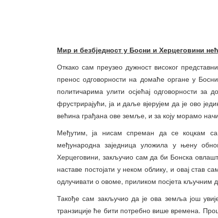
Мир и безбједност у Босни и Херцеговини
нећ
Откако сам преузео дужност високог представни
пренос одговорности на домаће органе у Босни
политичарима улити осјећај одговорности за 
фрустрирајући, ја и даље вјерујем да је ово једи
већина грађана ове земље, и за коју морамо начи
Међутим, ја нисам спреман да се коцкам са
међународна заједница уложила у њену обнов
Херцеговини, закључио сам да би Бонска овлашт
наставе постојати у неком облику, и овај став с
одлучивати о овоме, приликом посјета кључним 
Такође сам закључио да је ова земља још увије
транзиције ће бити потребно више времена. Проц