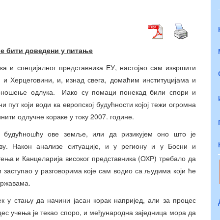
е бити доведени у питање
ка и специјалног представника ЕУ, настојао сам извршити
 и Херцеговини, и, изнад свега, домаћим институцијама и
доношење одлука. Иако су помаци понекад били спори и
ни пут који води ка европској будућности којој тежи огромна
нити одлучне кораке у току 2007. године.
 будућношћу ове земље, или да ризикујем оно што је
у. Након анализе ситуације, и у региону и у Босни и
ења и Канцеларија високог представника (ОХР) требало да
ам заступао у разговорима које сам водио са људима који ће
државама.
к у стању да начини јасан корак напријед, али за процес
ес учења је текао споро, и међународна заједница мора да