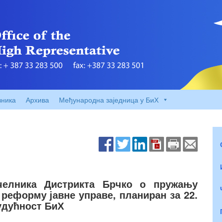
вника
Архива
Међународна заједница у БиХ
челника Дистрикта Брчко о пружању
 реформу јавне управе, планиран за 22.
будућност БиХ