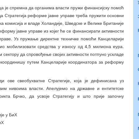
ца је спремна да органима власти пружи финансијску помоћ
а Стратегија реформе јавне управе треба пружити основни
ка комисија и владе Холандије, Шведске и Велике Британије
форму јавне управе из којег ће се финансирати активности
раве. Уз пружање директне техничке помоћи Канцеларији
пио мобилизовати средства у износу од 4,5 милиона еура.
ом сектору да спровођење својих активности потпуно ускладе
х координишу путем Канцеларије координатора за реформу
и ове свеобухватне Стратегије, која је дефинисана уз
свим нивоима власти. Апелујемо на државне и ентитетске
икта Брчко, да усвоје Стратегију и што прије започну
је у БиХ
иХ