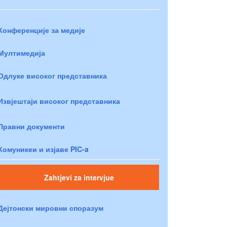
Конференције за медије
Мултимедија
Одлуке високог представника
Извјештаји високог представника
Правни документи
Комуникеи и изјаве PIC-a
Zahtjevi za intervjue
Дејтонски мировни споразум