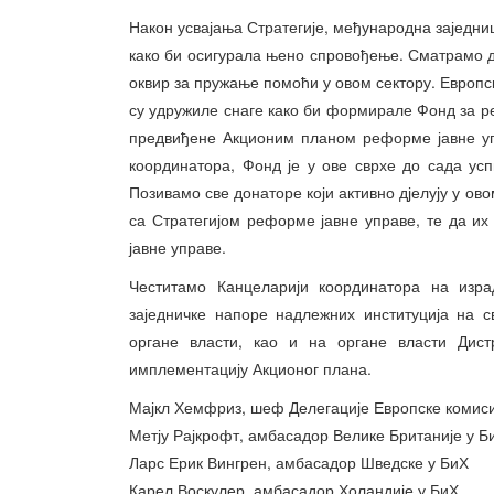
Након усвајања Стратегије, међународна заједни
како би осигурала њено спровођење. Сматрамо д
оквир за пружање помоћи у овом сектору. Европс
су удружиле снаге како би формирале Фонд за ре
предвиђене Акционим планом реформе јавне уп
координатора, Фонд је у ове сврхе до сада ус
Позивамо све донаторе који активно дјелују у ов
са Стратегијом реформе јавне управе, те да и
јавне управе.
Честитамо Канцеларији координатора на израд
заједничке напоре надлежних институција на 
органе власти, као и на органе власти Дистр
имплементацију Акционог плана.
Мајкл Хемфриз, шеф Делегације Европске комиси
Метју Рајкрофт, амбасадор Велике Британије у Б
Ларс Ерик Вингрен, амбасадор Шведске у БиХ
Карел Воскулер, амбасадор Холандије у БиХ