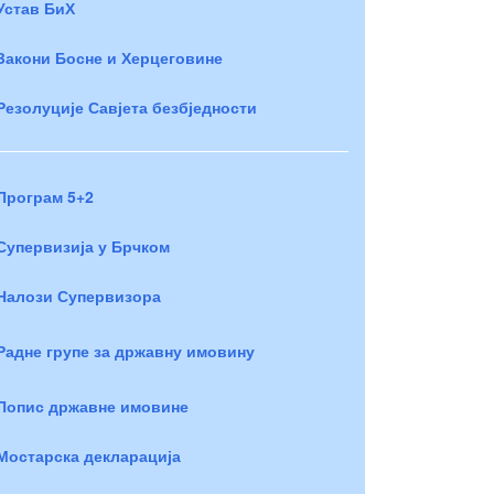
Устав БиХ
Закони Босне и Херцеговине
Резолуције Савјета безбједности
Програм 5+2
Супервизија у Брчком
Налози Супервизора
Радне групе за државну имовину
Попис државне имовине
Мостарска декларација