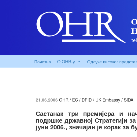
Почетна
O OHR-у
Одлуке високог предста
21.06.2006
OHR / EC / DFID / UK Embassy / SIDA
Састанак три премијера и на
подршке државној Стратегији за
јуни 2006., значајан је корак за 