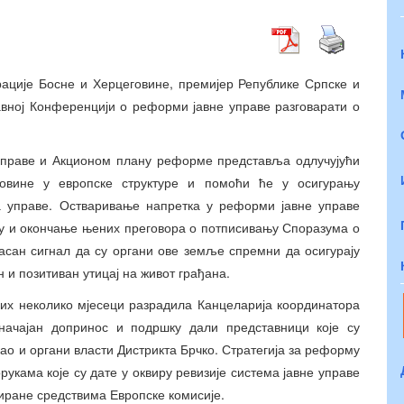
ације Босне и Херцеговине, премијер Републике Српске и
авној Конференцији о реформи јавне управе разговарати о
 управе и Акционом плану реформе представља одлучујући
говине у европске структуре и помоћи ће у осигурању
на управе. Остваривање напретка у реформи јавне управе
ну и окончање њених преговора о потписивању Споразума о
асан сигнал да су органи ове земље спремни да осигурају
и позитиван утицај на живот грађана.
клих неколико мјесеци разрадила Канцеларија координатора
начајан допринос и подршку дали представници које су
ао и органи власти Дистрикта Брчко. Стратегија за реформу
рукама које су дате у оквиру ревизије система јавне управе
иране средствима Европске комисије.