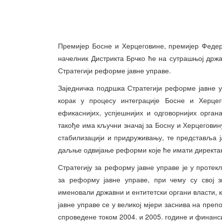
Премијер Босне и Херцеговине, премијер Федер
начелник Дистрикта Брчко ће на сутрашњој држ
Стратегији реформе јавне управе.
Заједничка подршка Стратегији реформе јавне
корак у процесу интеграције Босне и Херце
ефикаснијих, успјешнијих и одговорнијих орга
такође има кључни значај за Босну и Херцегови
стабилизацији и придруживању, те представља ј
даљње одвијање реформи које ће имати директан 
Стратегију за реформу јавне управе је у проте
за реформу јавне управе, при чему су свој з
именовали државни и ентитетски органи власти, к
јавне управе се у великој мјери заснива на препо
спроведене током 2004. и 2005. године и финанс