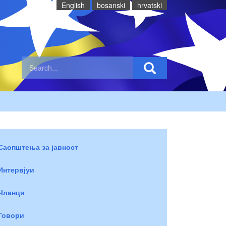
English
bosanski
hrvatski
Саопштења за јавност
Интервјуи
Чланци
Говори