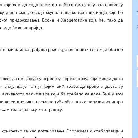
а које сам до сада посјетио добили смо једну врло активну
жу и већ смо до сада скупили низ конкретних идеја које ће
ког придруживања Босне и Херцеговине која ће, тако да
да иде брже напријед.
е то мишљење грађана разликује од политичара који обично
рекао да не вјерује у европску перспективу, који мисли да та
и знају да је то пут којим БиХ треба да крене и доста су
е активности политичара који би требало да воде БиХ у том
сле да се превише времена губи због неких политичких игара
е само за европску интеграцију.
и конкретно за нас потписивање Споразума о стабилизацији