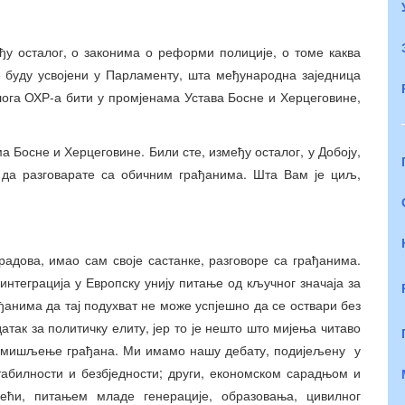
ђу осталог, о законима о реформи полиције, о томе каква
е буду усвојени у Парламенту, шта међународна заједница
ога ОХР-а бити у промјенама Устава Босне и Херцеговине,
а Босне и Херцеговине. Били сте, између осталог, у Добоју,
 да разговарате са обичним грађанима. Шта Вам је циљ,
градова, имао сам своје састанке, разговоре са грађанима.
 интеграција у Европску унију питање од кључног значаја за
ђанима да тај подухват не може успјешно да се оствари без
датак за политичку елиту, јер то је нешто што мијења читаво
јем мишљење грађана. Ми имамо нашу дебату, подијељену у
табилности и безбједности; други, економском сарадњом и
ћи, питањем младе генерације, образовања, цивилног