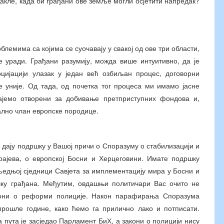
акле, када би грађани ове земље могли осјетити напредак?
облемима са којима се суочавају у свакој од ове три области,
 уради. Грађани разумију, можда више интуитивно, да је
цијацији улазак у један већ озбиљан процес, договорни
 уније. Од тада, од почетка тог процеса ми имамо јасне
ајемо отворени за добивање претприступних фондова и,
ално члан европске породице.
о дају подршку у Вашој причи о Споразуму о стабилизацији и
рајева, о европској Босни и Херцеговини. Имате подршку
љедњој сједници Савјета за имплементацију мира у Босни и
шку грађана. Међутим, овдашњи политичари Вас очито не
акони о реформи полиције. Након парафирања Споразума
прошле године, како ћемо га прилично лако и потписати.
 пута је засједао Парламент БиХ, а закони о полицији нису