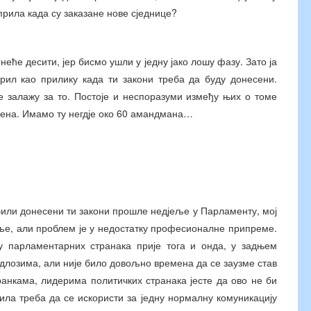
априла када су заказане нове сједнице?
еће десити, јер бисмо ушли у једну јако лошу фазу. Зато ја
април као прилику када ти закони треба да буду донесени.
е залажу за то. Постоје и неспоразуми између њих о томе
есена. Имамо ту негдје око 60 амандмана…
 били донесени ти закони прошле недјеље у Парламенту, мој
воље, али проблем је у недостатку професионалне припреме.
у парламентарних странака прије тога и онда, у задњем
длозима, али није било довољно времена да се заузме став
ранкама, лидерима политичких странака јесте да ово не би
рила треба да се искористи за једну нормалну комуникацију