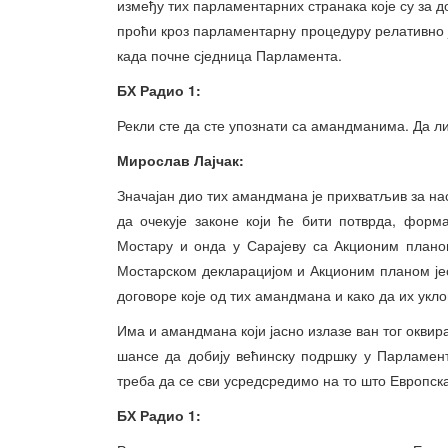
између тих парламентарних странака које су за до
проћи кроз парламентарну процедуру релативно је
када почне сједница Парламента.
БХ Радио 1:
Рекли сте да сте упознати са амандманима. Да 
Мирослав Лајчак:
Значајан дио тих амандмана је прихватљив за нас,
да очекује законе који ће бити потврда, форм
Мостару и онда у Сарајеву са Акционим планом
Мостарском декларацијом и Акционим планом јес
договоре које од тих амандмана и како да их укло
Има и амандмана који јасно излазе ван тог оквира
шансе да добију већинску подршку у Парламент
треба да се сви усредсредимо на то што Европска
БХ Радио 1: