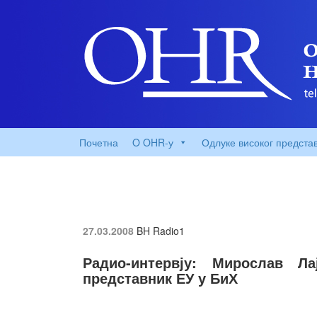
Почетна
O OHR-у
Одлуке високог предста
27.03.2008
BH Radio1
Радио-интервју: Мирослав Лај
представник ЕУ у БиХ