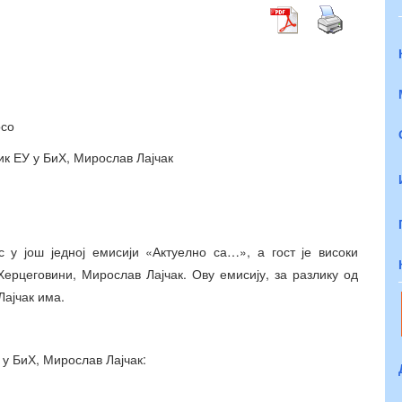
осо
ик ЕУ у БиХ, Мирослав Лајчак
 у још једној емисији «Актуелно са…», а гост је високи
ерцеговини, Мирослав Лајчак. Ову емисију, за разлику од
Лајчак има.
 у БиХ, Мирослав Лајчак: