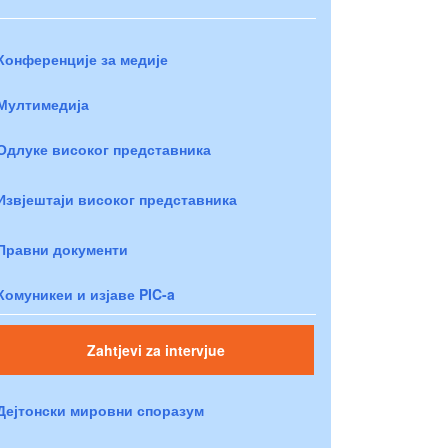
Конференције за медије
Мултимедија
Одлуке високог представника
Извјештаји високог представника
Правни документи
Комуникеи и изјаве PIC-a
Zahtjevi za intervjue
Дејтонски мировни споразум