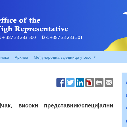
вника
Архива
Међународна заједница у БиХ
чак, високи представник/специјални