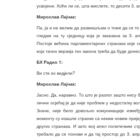
усвојени. Хоће ли се, шта мислите, то десити 3. 
Мирослав Лајчак:
Па, ја и не желим да размишљам о томе да се то н
гледам на ту сједницу која је заказана за 3. 
Постоји већина парламентарних странака које с
која тачно верзија тих закона треба да буде дон
БХ Радио 1:
Ви сте их видјели?
Мирослав Лајчак:
Јасно. Да, наравно. То што је разлог зашто нису
лични осјећај је да није проблем у недостатку 
Значи, није било довољно комуникације измеђ
моменту су изашле странке са неким новим прије
других странака. И зато мој апел политичким ст
требало да се понови и да тај простор до 3. ап