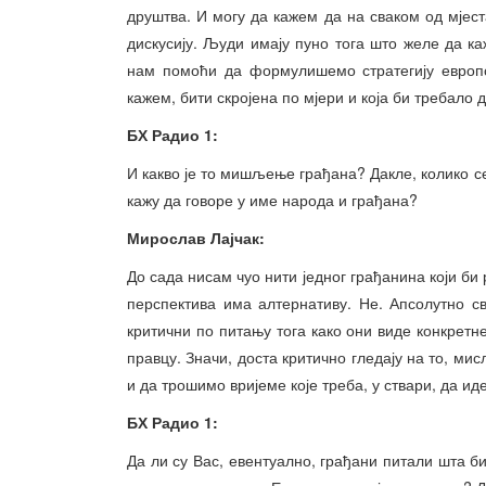
друштва. И могу да кажем да на сваком од мјест
дискусију. Људи имају пуно тога што желе да ка
нам помоћи да формулишемо стратегију европс
кажем, бити скројена по мјери и која би требало 
БХ Радио 1:
И какво је то мишљење грађана? Дакле, колико с
кажу да говоре у име народа и грађана?
Мирослав Лајчак:
До сада нисам чуо нити једног грађанина који би 
перспектива има алтернативу. Не. Апсолутно св
критични по питању тога како они виде конкретн
правцу. Значи, доста критично гледају на то, ми
и да трошимо вријеме које треба, у ствари, да ид
БХ Радио 1:
Да ли су Вас, евентуално, грађани питали шта б