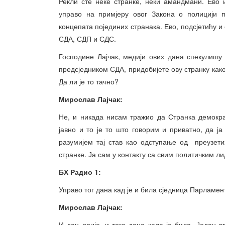
Рекли сте неке странке, неки амандмани. Ево 
управо на примјеру овог Закона о полицији 
концепата појединих странака. Ево, подсјетићу 
СДА, СДП и СДС.
Господине Лајчак, медији ових дана спекулишу
предсједником СДА, придобијете ову странку как
Да ли је то тачно?
Мирослав Лајчак:
Не, и никада нисам тражио да Странка демократ
јавно и то је то што говорим и приватно, да ја
разумијем тај став као одступање од преузет
странке. Ја сам у контакту са свим политичким 
БХ Радио 1:
Управо тог дана кад је и била сједница Парламен
Мирослав Лајчак:
И дан прије, и тога дана када је била. Један в