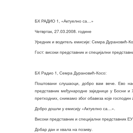
БХ РАДИО 1, «Актуелно са…»
Четвртак, 27.03.2008. године
Уредник и водитељ емисије: Семра Дурановић-К
Гост: високи представник и специјални представн
БХ Радио 1, Семра Дурановић-Косо:
Поштовани слушаоци, добро вам вече. Ево нас
представник међународне заједнице у Босни и Х
претходних, снимамо због обавеза које господин 
Добро дошли у емисију «Актуелно са…».
Високи представник и специјални представник ЕУ
Добар дан и хвала на позиву.