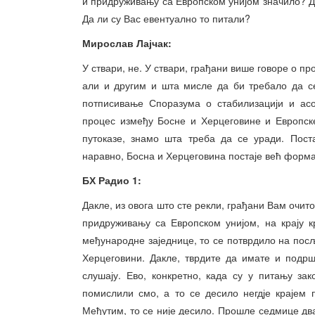
и придруживању са Европском унијом значило? Д
Да ли су Вас евентуално то питали?
Мирослав Лајчак:
У ствари, не. У ствари, грађани више говоре о пр
али и другим и шта мисле да би требало да се
потписивање Споразума о стабилизацији и асо
процес између Босне и Херцеговине и Европске
путоказе, знамо шта треба да се уради. Пост
наравно, Босна и Херцеговина постаје већ форм
БХ Радио 1:
Дакле, из овога што сте рекли, грађани Вам очит
придруживању са Европском унијом, на крају к
међународне заједнице, то се потврдило на пос
Херцеговини. Дакле, тврдите да имате и подр
слушају. Ево, конкретно, када су у питању з
помислили смо, а то се десило негдје крајем 
Међутим, то се није десило. Прошле седмице два