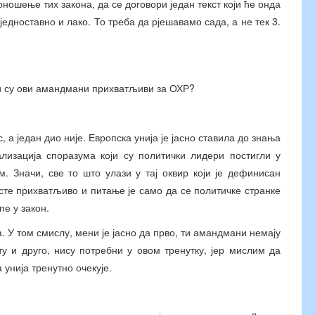
ношење тих закона, да се договори један текст који ће онда
дноставно и лако. То треба да рјешавамо сада, а не тек 3.
ли су ови амандмани прихватљиви за ОХР?
 а један дио није. Европска унија је јасно ставила до знања
ализација споразума који су политички лидери постигли у
. Значи, све то што улази у тај оквир који је дефинисан
те прихватљиво и питање је само да се политичке странке
пе у закон.
. У том смислу, мени је јасно да прво, ти амандмани немају
у и друго, нису потребни у овом тренутку, јер мислим да
 унија тренутно очекује.