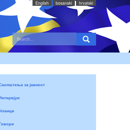
English
bosanski
hrvatski
Саопштења за јавност
Интервјуи
Чланци
Говори