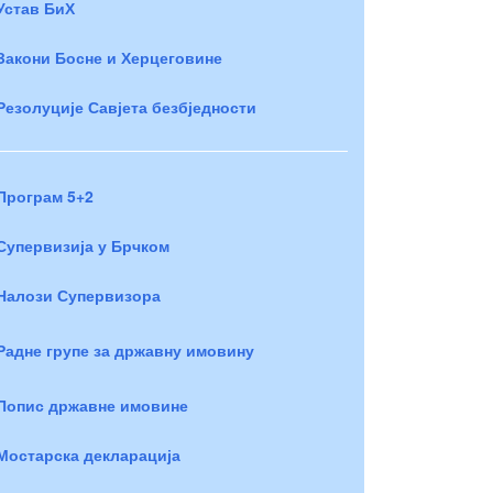
Устав БиХ
Закони Босне и Херцеговине
Резолуције Савјета безбједности
Програм 5+2
Супервизија у Брчком
Налози Супервизора
Радне групе за државну имовину
Попис државне имовине
Мостарска декларација