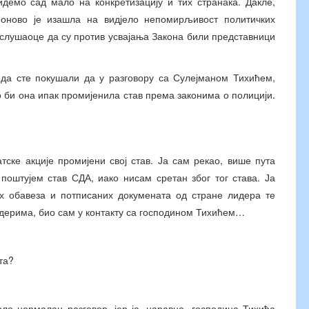
идемо сад мало на конкретизацију и тих странака. Дакле,
поново је изашла на видјело непомирљивост политичких
и слушаоце да су против усвајања Закона били представници
 да сте покушали да у разговору са Сулејманом Тихићем,
о би она ипак промијенила став према законима о полицији.
ске акције промијени свој став. Ја сам рекао, више пута
 поштујем став СДА, иако нисам сретан због тог става. Ја
их обавеза и потписаних докумената од стране лидера те
лидерима, био сам у контакту са господином Тихићем…
та?
рло нормалан разговор, јер ја, наравно, господина Тихића