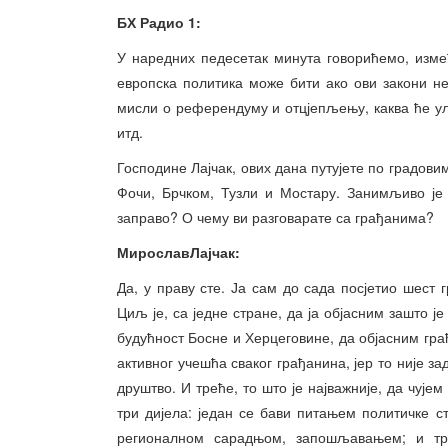
БХ Радио 1:
У наредних педесетак минута говорићемо, изме
европска политика може бити ако ови закони н
мисли о референдуму и отцјепљењу, каква ће ул
итд.
Господине Лајчак, ових дана путујете по градовим
Фочи, Брчком, Тузли и Мостару. Занимљиво је
заправо? О чему ви разговарате са грађанима?
МирославЛајчак:
Да, у праву сте. Ја сам до сада посјетио шест 
Циљ је, са једне стране, да ја објасним зашто је
будућност Босне и Херцеговине, да објасним гра
активног учешћа сваког грађанина, јер то није за
друштво. И треће, то што је најважније, да чу
три дијела: један се бави питањем политичке с
регионалном сарадњом, запошљавањем; и тре