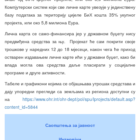
Компјутерски систем који све личне карте увезује у јединствену
базу података за територију цијеле БиХ кошта 35% укупног
пројекта, или око 5,8 милиона Еура.
Лична карта се само-финансира јер у државном буџету нису
предвиђена средства за њу. Пројекат ће сам покрити своје
трошкове у наредних 12 до 18 мјесеци, након чега ће приход
остварен издавањем личне карте ићи у државни буџет, како би
влада могла ова средства даље пласирати у социјалне
програме и друге активности.
Табеле и графикони којима се објашњава утрошак средстава и
дају упоредни прегледи са земљама из региона доступни су
на
https://www.ohr.int/ohr-dept/pol/spu/lprojects/default.asp?
content_id=5844
Саопштења за јавност
Интервјуи