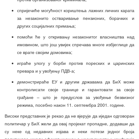
спријечиће могућност кориштења лажних личних карата
за незаконито остваривање пензионих, борачких и
других социјалних примања;
помоћи ће у откривању незаконитог власништва над
имовином, што још увијек спречава многе избјеглице да
се врате својим домовима;
играће улогу у борби против пореских и царинских
превара и у увођењу ПДВ-а;
демонстрираће ЕУ и другим државама да БиХ може
контролисати своје границе и гарантовати за своје
грађане – што је предуслов за увођење безвизног
режима, посебно након 11. септембра 2001. године.
Високи представник је рекао да не вјерује да иједан одговоран
политичар у БиХ жели да овај пројекат пропадне, додавши да
су неке од недавних изјава и неки потези једног броја
политичара имали ефекат уношења несигурности и конфузије