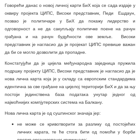
Говорећи данас о новој личној карти БиХ која се сада издаје у
оквиру пројекта ЦИПС, Високи представник, Педи Ешдаун,
позвао је политичаре у БиХ да покажу лидерство и
одговорност а не да сакупљају политичке поене на рачун
грађана и на рачун будућности ове земље. Високи
представник је нагласио да је пројекат ЦИПС превише важан
да би се могло дозволити да пропадне.
Констатујући да је цијела међународна заједница пружила
подршку пројекту ЦИПС, Високи представник је нагласио да је
нова лична карта која је у складу са европским стандардима
идентична за све грађане на цијелој територији БиХ и да за њу
постоји јединствена база података унутар једног од
најмоћнијих компјутерских система на Балкану.
Нова лична карта је од суштинског значаја јер:
не може се кривотворити за разлику од постојећих
личних карата, те ће стога бити од помоћи у борби
против организованог криминала;