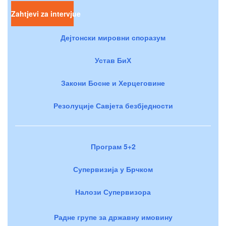
Zahtjevi za intervjue
Дејтонски мировни споразум
Устав БиХ
Закони Босне и Херцеговине
Резолуције Савјета безбједности
Програм 5+2
Супервизија у Брчком
Налози Супервизора
Радне групе за државну имовину