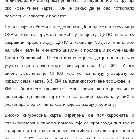
око нове личне карте. Он је рекао да је ово поткопало
повјерење јавности у пројекат.
Први замјеник Високог представника Доналд Хејс и стручњаци
ОХР-а који су пружали помоћ у пројекту ЦИПС данас су
извршили презентацију ЦИПС-а комисији Савјета министара
на чијем челу је министар цивилних послова и комуникација
Сафет Халиловић. Презентирано је јасно да је прошлог јуна
укупна цијена личне карте фиксирана на 14,5 КМ. У ову
цијену укључено је 10 КМ које се исплаћују уговарачу за
израду саме карте, 3,5 КМ за административне трошкове и 1
КМ за банкарске трошкове. Нова лична карта је значајно
јефтинија од личне карте која се раније издавала у БиХ и
јефтинија је од сличних карти које се издају у региону.
Високо сигурносна карта израђена од поликарбоната и
специјализована опрема помоћу које се производи дигитално
кодирана и од кривотворења заштићена лична карта кошта
више од 50% цијелог пројекта, или око 8,5 милиона Еура.