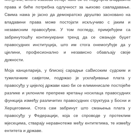
права и биће потребна одлучност за њихово савладавање.
Свима нама је јасно да демократско друштво засновано на
владавини права може постојати искључиво с јаким и
независним правосуђем. У том погледу, примјећујем са
забринутошћу континуирани тренд да се смањује буџет
правосудних институција, што им стога онемогућује да у
цјелини, професионално и независно обављају своје
дужности.
Моја канцеларија, у блиској сарадњи саВисоким судским и
тужилачким савјетом, подржао је усклађивање плата у
правосуђу у цијелој држави како би се елиминисале постојеће
разлике и уклониле препреке кретању носилаца правосудних
функција између различитих правосудних структура у Босни и
Херцеговини. Стога сам забринут што смањења плата у
правосуђу у Федерацији, која се спроводе у протеклим
мјесецима, стварају неравнотеже међу ентитетима, те између
ентитета и државе.