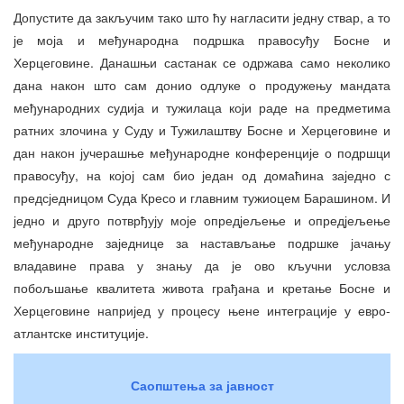
Допустите да закључим тако што ћу нагласити једну ствар, а то
је моја и међународна подршка правосуђу Босне и
Херцеговине. Данашњи састанак се одржава само неколико
дана након што сам донио одлуке о продужењу мандата
међународних судија и тужилаца који раде на предметима
ратних злочина у Суду и Тужилаштву Босне и Херцеговине и
дан након јучерашње међународне конференције о подршци
правосуђу, на којој сам био један од домаћина заједно с
предсједницом Суда Кресо и главним тужиоцем Барашином. И
једно и друго потврђују моје опредјељење и опредјељење
међународне заједнице за настављање подршке јачању
владавине права у знању да је ово кључни условза
побољшање квалитета живота грађана и кретање Босне и
Херцеговине напријед у процесу њене интеграције у евро-
атлантске институције.
Саопштења за јавност