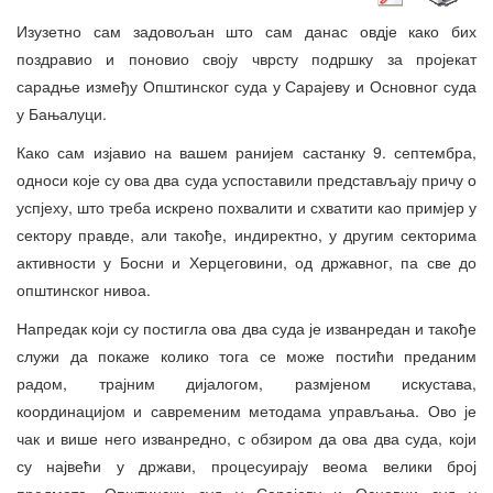
Изузетно сам задовољан што сам данас овдје како бих
поздравио и поновио своју чврсту подршку за пројекат
сарадње између Општинског суда у Сарајеву и Основног суда
у Бањалуци.
Како сам изјавио на вашем ранијем састанку 9. септембра,
односи које су ова два суда успоставили представљају причу о
успјеху, што треба искрено похвалити и схватити као примјер у
сектору правде, али такође, индиректно, у другим секторима
активности у Босни и Херцеговини, од државног, па све до
општинског нивоа.
Напредак који су постигла ова два суда је изванредан и такође
служи да покаже колико тога се може постићи преданим
радом, трајним дијалогом, размјеном искустава,
координацијом и савременим методама управљања. Ово је
чак и више него изванредно, с обзиром да ова два суда, који
су највећи у држави, процесуирају веома велики број
предмета. Општински суд у Сарајеву и Основни суд у