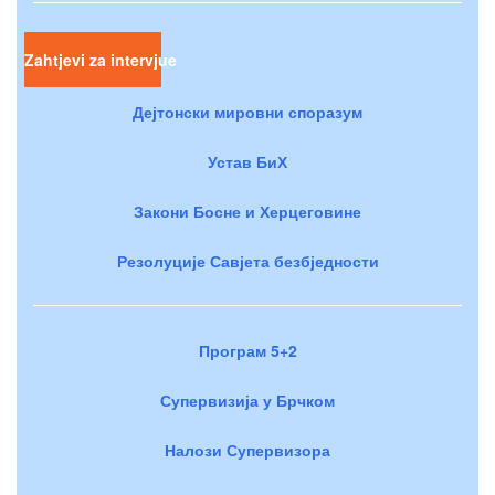
Zahtjevi za intervjue
Дејтонски мировни споразум
Устав БиХ
Закони Босне и Херцеговине
Резолуције Савјета безбједности
Програм 5+2
Супервизија у Брчком
Налози Супервизора