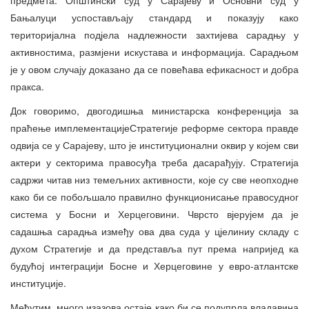
Бањалуци успостављају стандард и показују како
територијална подјела надлежности захтијева сарадњу у
активностима, размјени искустава и информација. Сарадњом
је у овом случају доказано да се повећава ефикасност и добра
пракса.
Док говоримо, двогодишња министарска конференција за
праћење имплементацијеСтратегије реформе сектора правде
одвија се у Сарајеву, што је институционални оквир у којем сви
актери у секторима правосуђа треба дасарађују. Стратегија
садржи читав низ темељних активности, које су све неопходне
како би се побољшало правилно функционисање правосудног
система у Босни и Херцеговини. Чврсто вјерујем да је
садашња сарадња између ова два суда у цјелиниу складу с
духом Стратегије и да представља пут према напријед ка
будућој интеграцији Босне и Херцеговине у евро-атлантске
институције.
Међутим, много изазова остаје како би се подупрла владавина