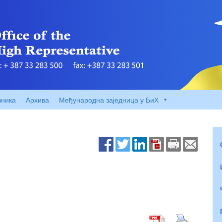
вника
Архива
Међународна заједница у БиХ