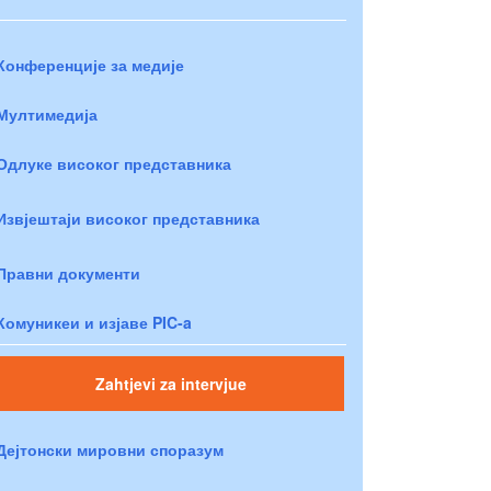
Конференције за медије
Мултимедија
Одлуке високог представника
Извјештаји високог представника
Правни документи
Комуникеи и изјаве PIC-a
Zahtjevi za intervjue
Дејтонски мировни споразум