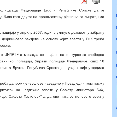
олицајаца Федерације БиХ и Републике Српске да је
д било кога другог на проналажењу рјешења за лицакојима
 нацијаје у априлу 2007. године укинуло доживотну забрану
 дефинисало захтјеве на основу којих власти у БиХ треба
овога.
те UN/IPTF-а моглада се пријаве на конкурсе за слободна
раничној полицији, Управи полиције Федерације, свих 10
трикта Брчко. Република Српска још увијек није утврдила
треба дапромијенеуслове наведене у Предсједничком писму
ритисак на надлежне власти у Савјету министара БиХ,
лице, Сафета Халиловића, да ово питање поново отвори у