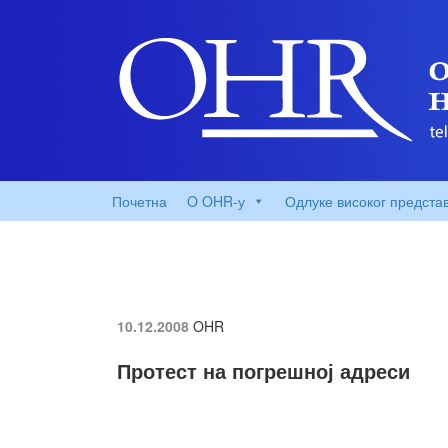
Почетна
O OHR-у
Одлуке високог предста
10.12.2008
OHR
Протест на погрешној адреси