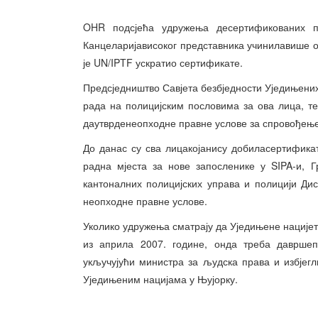
OHR подсјећа удружења десертификованих п
Канцеларијависоког представника учинилавише о
је UN/IPTF ускратио сертификате.
Предсједништво Савјета безбједности Уједињених
рада на полицијским пословима за ова лица, те
даутврденеопходне правне услове за спровођење
До данас су сва лицакојанису добиласертифика
радна мјеста за нове запосленике у SIPA-и, Г
кантоналних полицијских управа и полицији Дис
неопходне правне услове.
Уколико удружења сматрају да Уједињене нације
из априла 2007. године, онда треба давршеп
укључујући министра за људска права и избјег
Уједињеним нацијама у Њујорку.