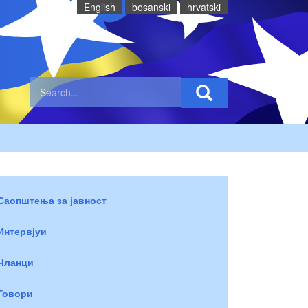
English
bosanski
hrvatski
Саопштења за јавност
Интервјуи
Чланци
Говори