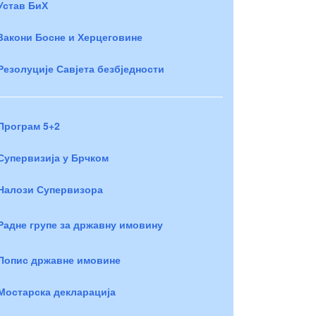
Устав БиХ
Закони Босне и Херцеговине
Резолуције Савјета безбједности
Програм 5+2
Супервизија у Брчком
Налози Супервизора
Радне групе за државну имовину
Попис државне имовине
Мостарска декларација