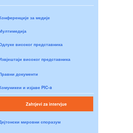
Конференције за медије
Мултимедија
Одлуке високог представника
Извјештаји високог представника
Правни документи
Комуникеи и изјаве PIC-a
Zahtjevi za intervjue
Дејтонски мировни споразум