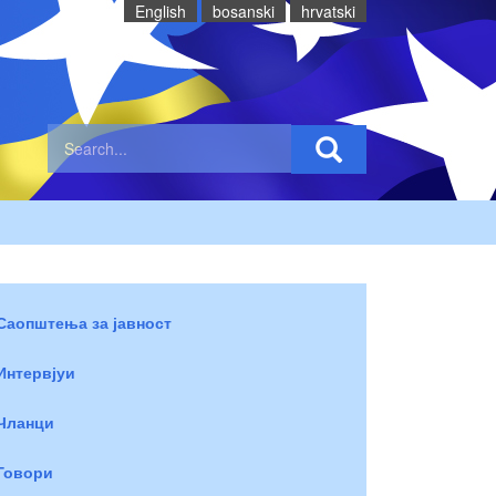
English
bosanski
hrvatski
Саопштења за јавност
Интервјуи
Чланци
Говори