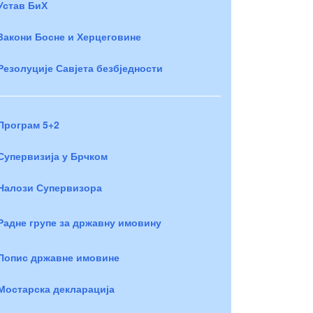
Устав БиХ
Закони Босне и Херцеговине
Резолуције Савјета безбједности
Програм 5+2
Супервизија у Брчком
Налози Супервизора
Радне групе за државну имовину
Попис државне имовине
Мостарска декларација