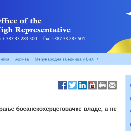
вника
Архива
Међународна заједница у БиХ
рање босанскохерцеговачке владе, а не