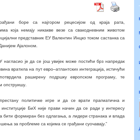
грађани боре са најгором рецесијом од краја рата,
има која немају никакве везе са свакодневним животом
пецијални представник ЕУ Валентин Ин
ц
ко током састанка са
Дан
и
јем А
ј
алоном.
У нагласио је да се још увијек може постићи брз напредак
овина вратила на пут евро
–
атлантских интеграција, истичући
потврдила раширену подршку европском програму, те
м опструи
ш
у.
престану политичке игре и да се врати прагматична и
а институције БиХ није прави начин да се ради у интересу
а бити формиран без одлагања, а лидери странака и влада
ешења за проблеме са којима се грађани суочавају.”