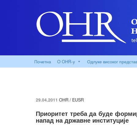
Почетна
O OHR-у
Одлуке високог предста
29.04.2011
OHR / EUSR
Приоритет треба да буде форми
напад на државне институције