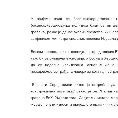
У вријеме када се босанскохерцеговачки 
босанскохерцеговачка политика бави се питањ
грађана, рекао је данас високи представник и с
замјеником министра
спољн
их послова Израела 
Високи представник и специјални представник Е
како би се оживјела економија, а Босна и Херцег
да су недавна испитивања јавног м
ниј
ења 
незадовољство грађана лидерима који тај програ
“Босни и Херцеговини хитно је потребно да 
конструктивна политика,” рекао је он. “Напад н
грађана БиХ. Умјесто тога,
Савјет
министара мор
морају почети износити приједлоге практичних рј