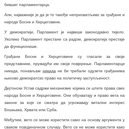
бившег парламентарца.
Али, најважније је да је то такође неприхватљиво за грађане и
народе Босне и Херцеговине.
У демократији, Парламент је највише законодавно тијело.
Уколико Парламент престане са радом, демократија престаје
да функционише.
Грађани Босне и Херцеговине су гласали за своје
представнике, пружајући им своје повјерење. Парламентарци
никада, понављам
никада
не би требали одузети грађанима
њихово демократско право на политичку заступљеност.
Дејтонски Устав садржи механизме којима се штите права свих
народа Босне и Херцеговине. Они обухватају и право вета на
законе за које се сматра да угрожавају витални интерес
Бошњака, Хрвата или Срба.
Међутим, вето се може користити само на основу аргумента у
сваком појединачном случају. Вето се не може користити како