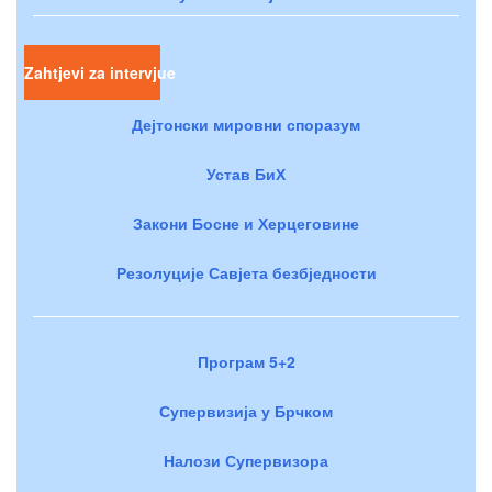
Zahtjevi za intervjue
Дејтонски мировни споразум
Устав БиХ
Закони Босне и Херцеговине
Резолуције Савјета безбједности
Програм 5+2
Супервизија у Брчком
Налози Супервизора