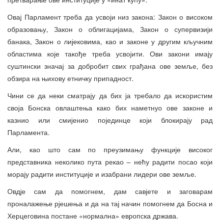
Овај Парламент треба да усвоји низ закона: Закон о високом
образовању, Закон о облигацијама, Закон о супервизији
банака, Закон о лијековима, као и законе у другим кључним
областима које такође треба усвојити. Ови закони имају
суштински значај за добробит свих грађана ове земље, без
обзира на њихову етничку припадност.
Чини се да неки сматрају да бих ја требало да искористим
своја Бонска овлаштења како бих наметнуо ове законе и
казнио или смијенио појединце који блокирају рад
Парламента.
Али, као што сам по преузимању функције високог
представника неколико пута рекао – нећу радити посао који
морају радити институције и изабрани лидери ове земље.
Овдје сам да помогнем, дам савјете и заговарам
проналажење рјешења и да на тај начин помогнем да Босна и
Херцеговина постане «нормална» европска држава.