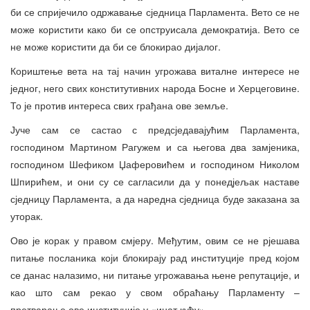
би се спријечило одржавање сједница Парламента. Вето се не
може користити како би се опструисала демократија. Вето се
не може користити да би се блокирао дијалог.
Кориштење вета на тај начин угрожава виталне интересе не
једног, него свих конститутивних народа Босне и Херцеговине.
То је против интереса свих грађана ове земље.
Јуче сам се састао с предсједавајућим Парламента,
господином Мартином Рагужем и са његова два замјеника,
господином Шефиком Џаферовићем и господином Николом
Шпирићем, и они су се сагласили да у понедјељак наставе
сједницу Парламента, а да наредна сједница буде заказана за
уторак.
Ово је корак у правом смјеру. Међутим, овим се не рјешава
питање посланика који блокирају рад институције пред којом
се данас налазимо, ни питање угрожавања њене репутације, и
као што сам рекао у свом обраћању Парламенту –
претварање ове институције у «инат кућу».