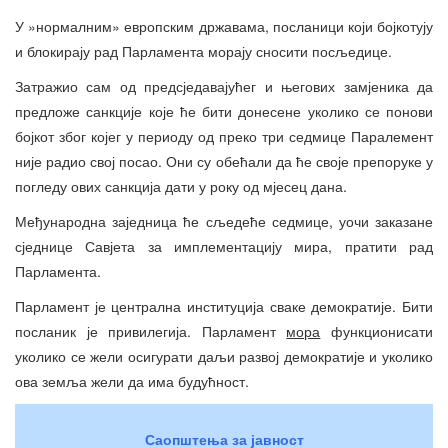
У »нормалним» европским државама, посланици који бојкотују
и блокирају рад Парламента морају сносити посљедице.
Затражио сам од предсједавајућег и његових замјеника да
предложе санкције које ће бити донесене уколико се понови
бојкот због којег у периоду од преко три седмице Паралемент
није радио свој посао. Они су обећали да ће своје препоруке у
погледу ових санкција дати у року од мјесец дана.
Међународна заједница ће сљедеће седмице, уочи заказане
сједнице Савјета за имплементацију мира, пратити рад
Парламента.
Парламент је централна институција сваке демократије. Бити
посланик је привилегија. Парламент
мора
функционисати
уколико се жели осигурати даљи развој демократије и уколико
ова земља жели да има будућност.
Саопштења за јавност