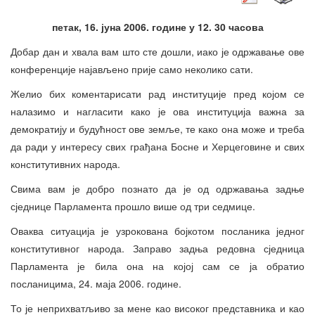
петак, 16. јуна 2006. године у 12. 30 часова
Добар дан и хвала вам што сте дошли, иако је одржавање ове
конференције најављено прије само неколико сати.
Желио бих коментарисати рад институције пред којом се
налазимо и нагласити како је ова институција важна за
демократију и будућност ове земље, те како она може и треба
да ради у интересу свих грађана Босне и Херцеговине и свих
конститутивних народа.
Свима вам је добро познато да је од одржавања задње
сједнице Парламента прошло више од три седмице.
Оваква ситуација је узрокована бојкотом посланика једног
конститутивног народа. Заправо задња редовна сједница
Парламента је била она на којој сам се ја обратио
посланицима, 24. маја 2006. године.
То је неприхватљиво за мене као високог представника и као