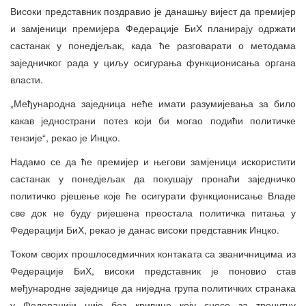
Високи представник поздравио је данашњу вијест да премијер
и замјеници премијера Федерације БиХ планирају одржати
састанак у понедјељак, када ће разговарати о методама
заједничког рада у циљу осигурања функционисања органа
власти.
„Међународна заједница неће имати разумијевања за било
какав једнострани потез који би могао подићи политичке
тензије“, рекао је Инцко.
Надамо се да ће премијер и његови замјеници искористити
састанак у понедјељак да покушају пронаћи заједничко
политичко рјешење које ће осигурати функционисање Владе
све док не буду ријешена преостала политичка питања у
Федерацији БиХ, рекао је данас високи представник Инцко.
Током својих прошлоседмичних контаката са званичницима из
Федерације БиХ, високи представник је поновио став
међународне заједнице да ниједна група политичких странака
у Федерацији није без кривице коју сносе за тренутну