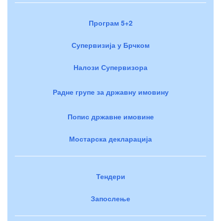
Програм 5+2
Супервизија у Брчком
Налози Супервизора
Радне групе за државну имовину
Попис државне имовине
Мостарска декларација
Тендери
Запослење