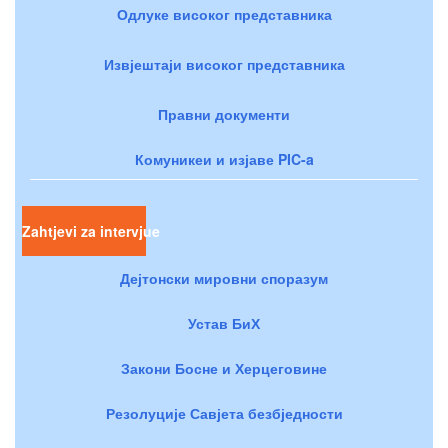
Одлуке високог представника
Извјештаји високог представника
Правни документи
Комуникеи и изјаве PIC-a
Zahtjevi za intervjue
Дејтонски мировни споразум
Устав БиХ
Закони Босне и Херцеговине
Резолуције Савјета безбједности