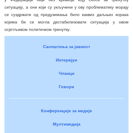
ситуацију, а они који су укључени у ову проблематику морају
се суздржати од предузимања било каквих даљњих корака
којима би се могла дестабилизовати ситуација у овом
осјетљивом политичком тренутку.
Саопштења за јавност
Интервјуи
Чланци
Говори
Конференције за медије
Мултимедија