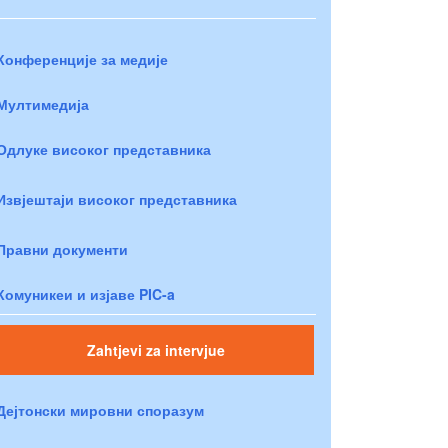
Конференције за медије
Мултимедија
Одлуке високог представника
Извјештаји високог представника
Правни документи
Комуникеи и изјаве PIC-a
Zahtjevi za intervjue
Дејтонски мировни споразум