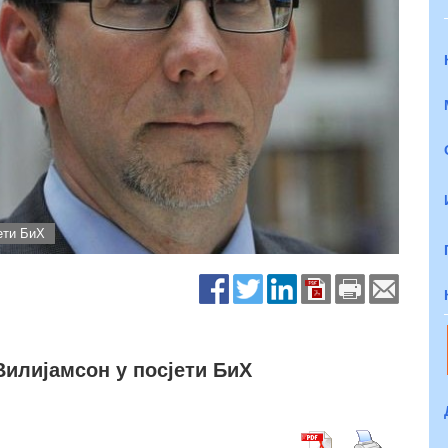
ети БиХ
Вилијамсон у посјети БиХ