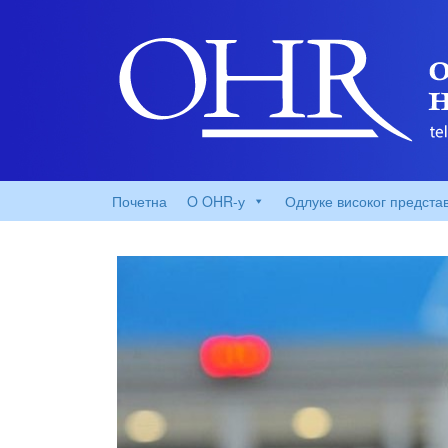
Почетна
O OHR-у
Одлуке високог предста