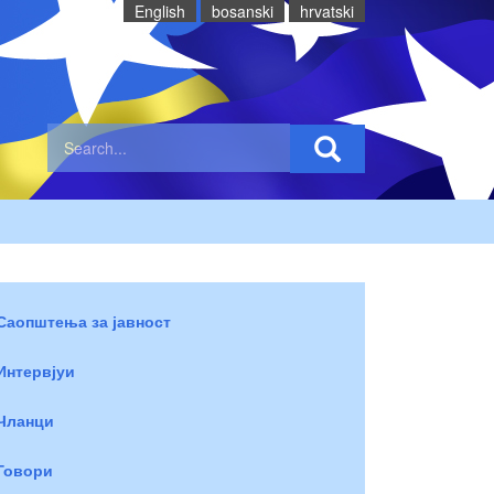
English
bosanski
hrvatski
Саопштења за јавност
Интервјуи
Чланци
Говори