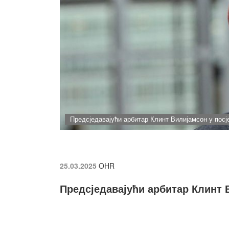
Предсједавајући арбитар Клинт Вилијамсон у посј
25.03.2025
OHR
Предсједавајући арбитар Клинт 