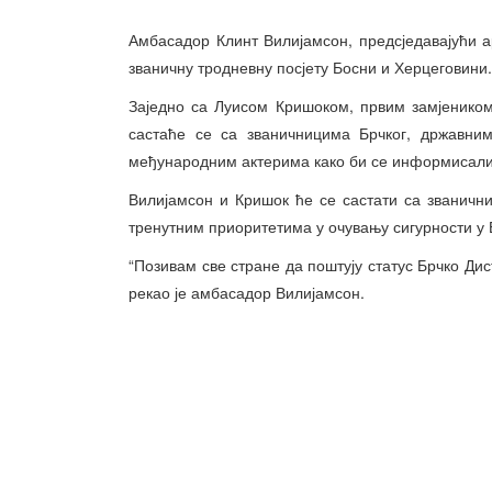
Амбасадор Клинт Вилијамсон, предсједавајући а
званичну тродневну посјету Босни и Херцеговини.
Заједно са Луисом Кришоком, првим замјеником
састаће се са званичницима Брчког, државним
међународним актерима како би се информисали 
Вилијамсон и Кришок ће се састати са званич
тренутним приоритетима у очувању сигурности у 
“Позивам све стране да поштују статус Брчко Ди
рекао је амбасадор Вилијамсон.