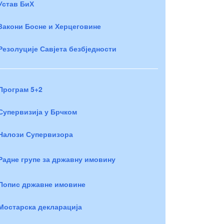
Устав БиХ
Закони Босне и Херцеговине
Резолуције Савјета безбједности
Програм 5+2
Супервизија у Брчком
Налози Супервизора
Радне групе за државну имовину
Попис државне имовине
Мостарска декларација